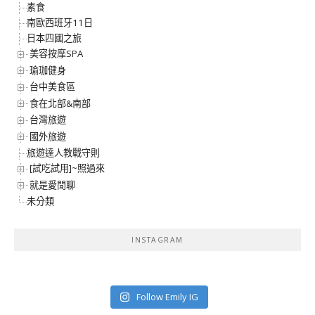
素食
南歐西班牙11日
日本四國之旅
美容按摩SPA
瑜珈健身
台中美食區
食在北部&南部
台灣旅遊
國外旅遊
旅遊達人教戰守則
[試吃試用]~照過來
就是愛閒聊
未分類
INSTAGRAM
Follow Emily IG