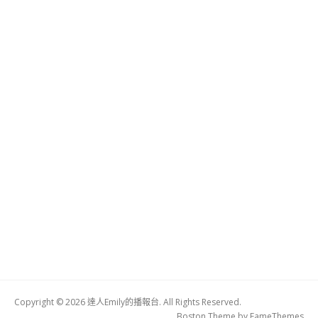
Copyright © 2026 達人Emily的播報台. All Rights Reserved.
Boston Theme by
FameThemes