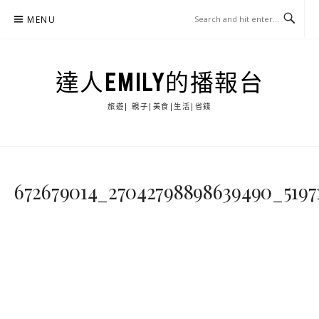
Skip
MENU
to
content
達人EMILY的播報台
旅遊| 親子|美食|生活|省錢
672679014_27042798898639490_5197