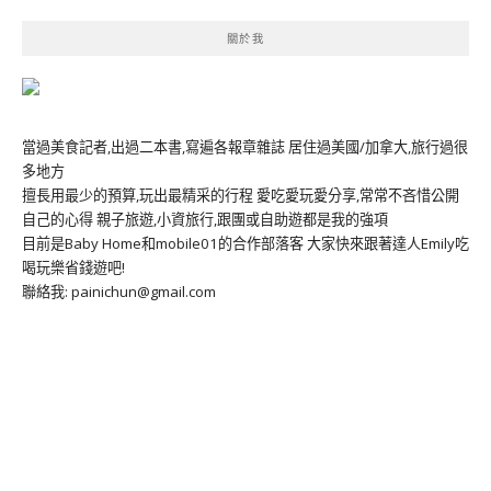
關於我
當過美食記者,出過二本書,寫遍各報章雜誌 居住過美國/加拿大,旅行過很
多地方
擅長用最少的預算,玩出最精采的行程 愛吃愛玩愛分享,常常不吝惜公開
自己的心得 親子旅遊,小資旅行,跟團或自助遊都是我的強項
目前是Baby Home和mobile01的合作部落客 大家快來跟著達人Emily吃
喝玩樂省錢遊吧!
聯絡我: painichun@gmail.com