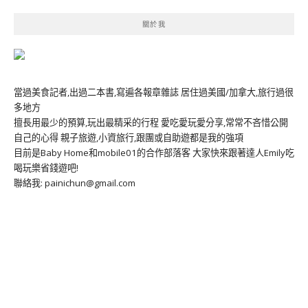
關於我
當過美食記者,出過二本書,寫遍各報章雜誌 居住過美國/加拿大,旅行過很
多地方
擅長用最少的預算,玩出最精采的行程 愛吃愛玩愛分享,常常不吝惜公開
自己的心得 親子旅遊,小資旅行,跟團或自助遊都是我的強項
目前是Baby Home和mobile01的合作部落客 大家快來跟著達人Emily吃
喝玩樂省錢遊吧!
聯絡我: painichun@gmail.com