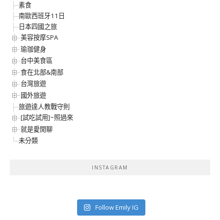
素食
南歐西班牙11日
日本四國之旅
美容按摩SPA
瑜珈健身
台中美食區
食在北部&南部
台灣旅遊
國外旅遊
旅遊達人教戰守則
[試吃試用]~照過來
就是愛閒聊
未分類
INSTAGRAM
Follow Emily IG