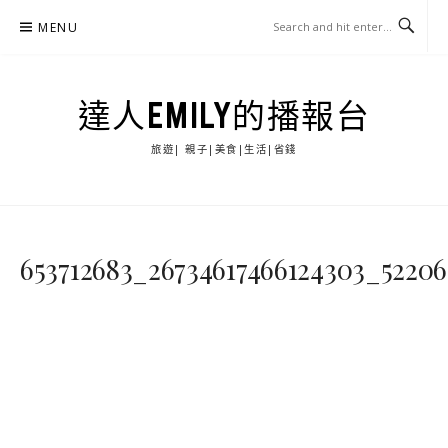
Skip
MENU
to
content
達人EMILY的播報台
旅遊| 親子|美食|生活|省錢
653712683_26734617466124303_52206