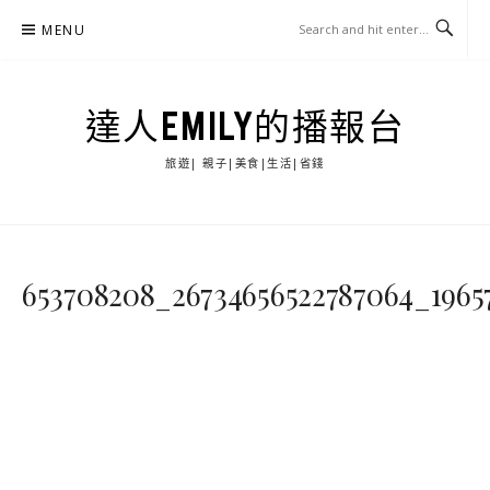
Skip
MENU
to
content
達人EMILY的播報台
旅遊| 親子|美食|生活|省錢
653708208_26734656522787064_1965