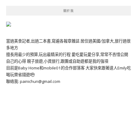
關於我
當過美食記者,出過二本書,寫遍各報章雜誌 居住過美國/加拿大,旅行過很
多地方
擅長用最少的預算,玩出最精采的行程 愛吃愛玩愛分享,常常不吝惜公開
自己的心得 親子旅遊,小資旅行,跟團或自助遊都是我的強項
目前是Baby Home和mobile01的合作部落客 大家快來跟著達人Emily吃
喝玩樂省錢遊吧!
聯絡我: painichun@gmail.com