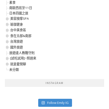
素食
南歐西班牙11日
日本四國之旅
美容按摩SPA
瑜珈健身
台中美食區
食在北部&南部
台灣旅遊
國外旅遊
旅遊達人教戰守則
[試吃試用]~照過來
就是愛閒聊
未分類
INSTAGRAM
Follow Emily IG