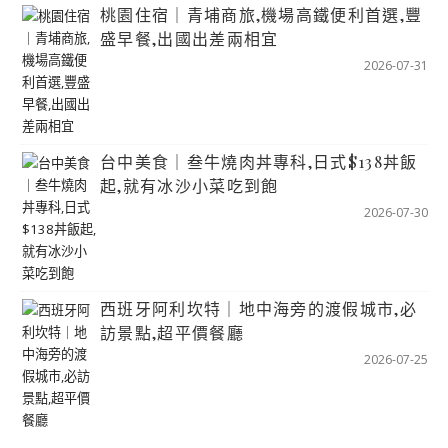
桃園住宿｜青埔商旅,機場高鐵便利首選,豐
盛早餐,出國出差兩相宜
2026-07-31
台中美食｜叁牛燒肉丼專科,日式$138丼飯
起,就有冰沙小菜吃到飽
2026-07-30
西班牙阿利坎特｜地中海旁的渡假城市,必
訪景點,超平價餐廳
2026-07-25