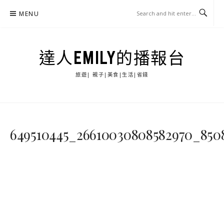
Skip
MENU
to
content
達人EMILY的播報台
旅遊| 親子|美食|生活|省錢
649510445_26610030808582970_850