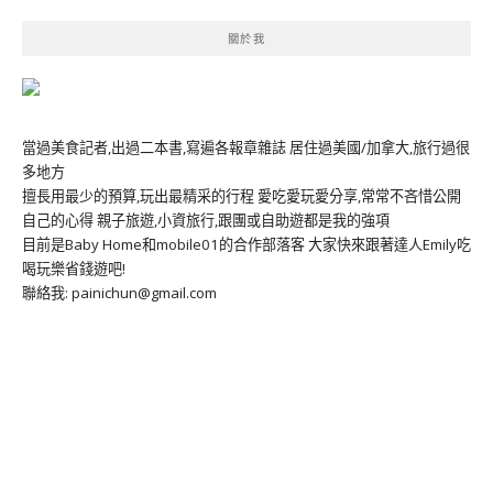
關於我
當過美食記者,出過二本書,寫遍各報章雜誌 居住過美國/加拿大,旅行過很
多地方
擅長用最少的預算,玩出最精采的行程 愛吃愛玩愛分享,常常不吝惜公開
自己的心得 親子旅遊,小資旅行,跟團或自助遊都是我的強項
目前是Baby Home和mobile01的合作部落客 大家快來跟著達人Emily吃
喝玩樂省錢遊吧!
聯絡我: painichun@gmail.com