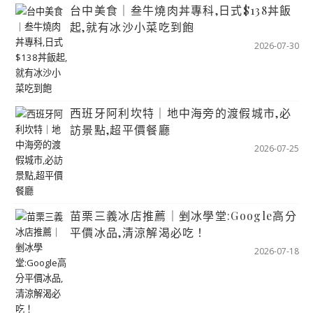
台中美食｜叁牛燒肉丼專科,日式$138丼飯
起,就有冰沙小菜吃到飽
2026-07-30
西班牙阿利坎特｜地中海旁的渡假城市,必
訪景點,超平價餐廳
2026-07-25
苗栗三義冰店推薦｜剉冰學堂:Google高分
平價冰品,清涼解渴必吃！
2026-07-18