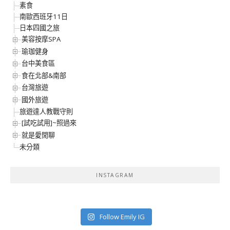
素食
南歐西班牙11日
日本四國之旅
美容按摩SPA
瑜珈健身
台中美食區
食在北部&南部
台灣旅遊
國外旅遊
旅遊達人教戰守則
[試吃試用]~照過來
就是愛閒聊
未分類
INSTAGRAM
Follow Emily IG