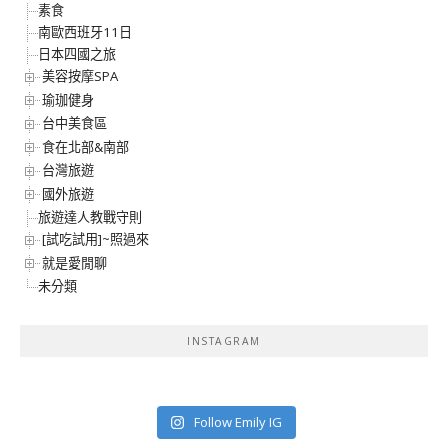
素食
南歐西班牙11日
日本四國之旅
美容按摩SPA
瑜珈健身
台中美食區
食在北部&南部
台灣旅遊
國外旅遊
旅遊達人教戰守則
[試吃試用]~照過來
就是愛閒聊
未分類
INSTAGRAM
Follow Emily IG