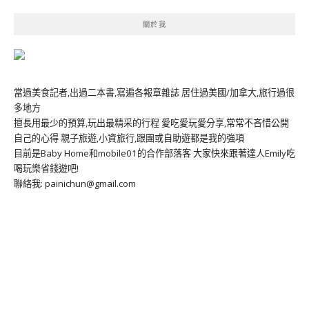
關於我
當過美食記者,出過二本書,寫遍各報章雜誌 居住過美國/加拿大,旅行過很
多地方
擅長用最少的預算,玩出最精采的行程 愛吃愛玩愛分享,常常不吝惜公開
自己的心得 親子旅遊,小資旅行,跟團或自助遊都是我的強項
目前是Baby Home和mobile01的合作部落客 大家快來跟著達人Emily吃
喝玩樂省錢遊吧!
聯絡我: painichun@gmail.com