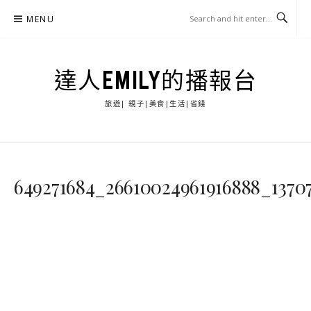
Skip
MENU
to
content
達人EMILY的播報台
旅遊| 親子|美食|生活|省錢
649271684_26610024961916888_1370