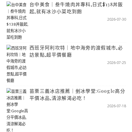
台中美食｜叁牛燒肉丼專科,日式$138丼飯
起,就有冰沙小菜吃到飽
2026-07-30
西班牙阿利坎特｜地中海旁的渡假城市,必
訪景點,超平價餐廳
2026-07-25
苗栗三義冰店推薦｜剉冰學堂:Google高分
平價冰品,清涼解渴必吃！
2026-07-18