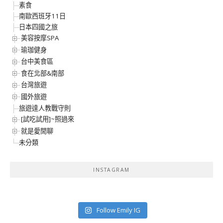
素食
南歐西班牙11日
日本四國之旅
美容按摩SPA
瑜珈健身
台中美食區
食在北部&南部
台灣旅遊
國外旅遊
旅遊達人教戰守則
[試吃試用]~照過來
就是愛閒聊
未分類
INSTAGRAM
Follow Emily IG