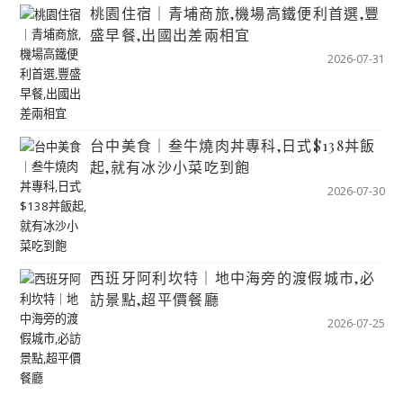
桃園住宿｜青埔商旅,機場高鐵便利首選,豐
盛早餐,出國出差兩相宜
2026-07-31
台中美食｜叁牛燒肉丼專科,日式$138丼飯
起,就有冰沙小菜吃到飽
2026-07-30
西班牙阿利坎特｜地中海旁的渡假城市,必
訪景點,超平價餐廳
2026-07-25