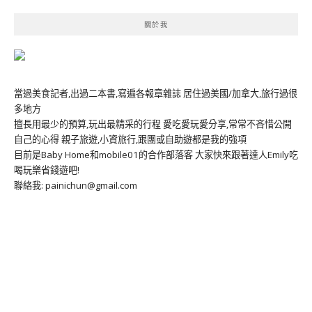
關於我
當過美食記者,出過二本書,寫遍各報章雜誌 居住過美國/加拿大,旅行過很
多地方
擅長用最少的預算,玩出最精采的行程 愛吃愛玩愛分享,常常不吝惜公開
自己的心得 親子旅遊,小資旅行,跟團或自助遊都是我的強項
目前是Baby Home和mobile01的合作部落客 大家快來跟著達人Emily吃
喝玩樂省錢遊吧!
聯絡我: painichun@gmail.com