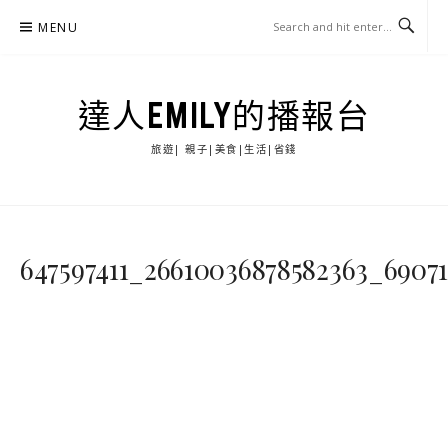
Skip
MENU
to
content
達人EMILY的播報台
旅遊| 親子|美食|生活|省錢
647597411_26610036878582363_6907