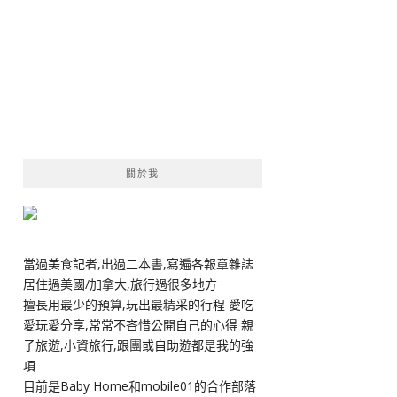
關於我
當過美食記者,出過二本書,寫遍各報章雜誌
居住過美國/加拿大,旅行過很多地方
擅長用最少的預算,玩出最精采的行程 愛吃
愛玩愛分享,常常不吝惜公開自己的心得 親
子旅遊,小資旅行,跟團或自助遊都是我的強
項
目前是Baby Home和mobile01的合作部落