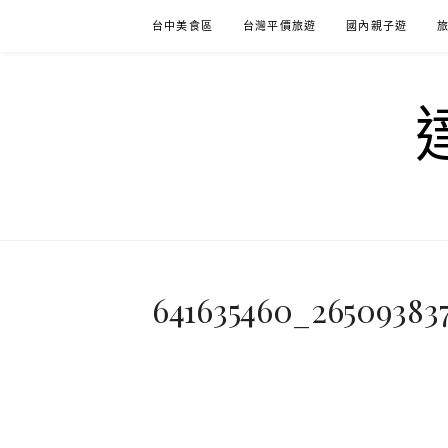
Skip
台中美食區
台灣平價旅遊
國內親子遊
to
content
641635460_26509383