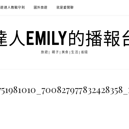
旅遊達人教戰守則
國外旅遊
就是愛閒聊
達人EMILY的播報
旅遊| 親子|美食|生活|省錢
751981010_700827977832428358_