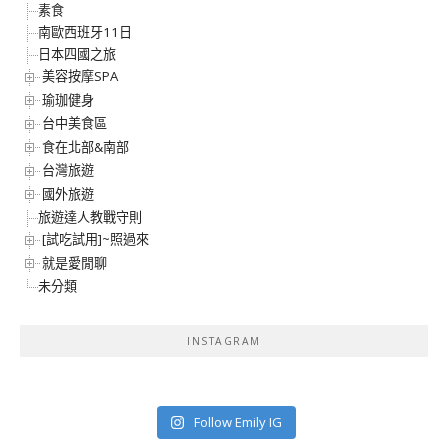
素食
南歐西班牙11日
日本四國之旅
美容按摩SPA
瑜珈健身
台中美食區
食在北部&南部
台灣旅遊
國外旅遊
旅遊達人教戰守則
[試吃試用]~照過來
就是愛閒聊
未分類
INSTAGRAM
Follow Emily IG