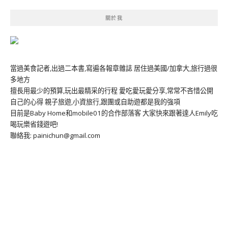
關於我
當過美食記者,出過二本書,寫遍各報章雜誌 居住過美國/加拿大,旅行過很
多地方
擅長用最少的預算,玩出最精采的行程 愛吃愛玩愛分享,常常不吝惜公開
自己的心得 親子旅遊,小資旅行,跟團或自助遊都是我的強項
目前是Baby Home和mobile01的合作部落客 大家快來跟著達人Emily吃
喝玩樂省錢遊吧!
聯絡我: painichun@gmail.com