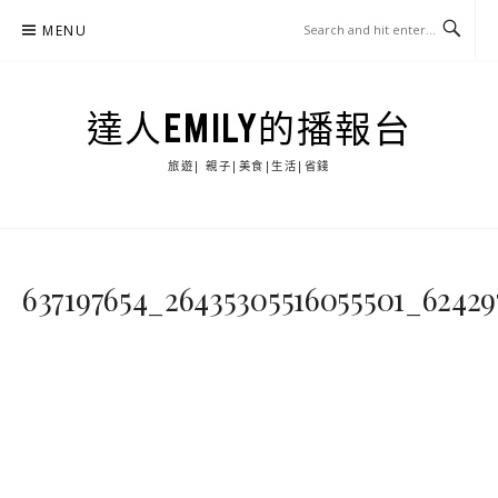
Skip
MENU
to
content
達人EMILY的播報台
旅遊| 親子|美食|生活|省錢
637197654_26435305516055501_62429