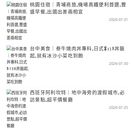
桃園住宿｜青埔商旅,機場高鐵便利首選,豐
盛早餐,出國出差兩相宜
2026-07-31
台中美食｜叁牛燒肉丼專科,日式$138丼飯
起,就有冰沙小菜吃到飽
2026-07-30
西班牙阿利坎特｜地中海旁的渡假城市,必
訪景點,超平價餐廳
2026-07-25