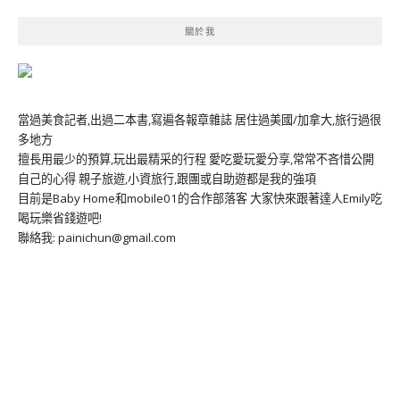
關於我
當過美食記者,出過二本書,寫遍各報章雜誌 居住過美國/加拿大,旅行過很
多地方
擅長用最少的預算,玩出最精采的行程 愛吃愛玩愛分享,常常不吝惜公開
自己的心得 親子旅遊,小資旅行,跟團或自助遊都是我的強項
目前是Baby Home和mobile01的合作部落客 大家快來跟著達人Emily吃
喝玩樂省錢遊吧!
聯絡我: painichun@gmail.com