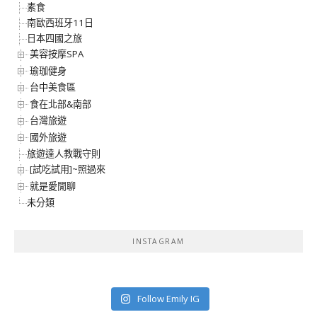
素食
南歐西班牙11日
日本四國之旅
美容按摩SPA
瑜珈健身
台中美食區
食在北部&南部
台灣旅遊
國外旅遊
旅遊達人教戰守則
[試吃試用]~照過來
就是愛閒聊
未分類
INSTAGRAM
Follow Emily IG