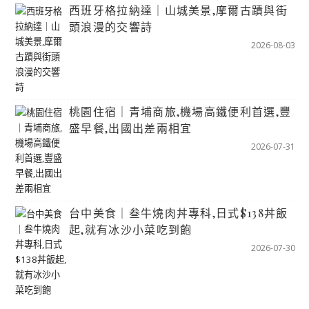
西班牙格拉納達｜山城美景,摩爾古蹟與街
頭浪漫的交響詩
2026-08-03
桃園住宿｜青埔商旅,機場高鐵便利首選,豐
盛早餐,出國出差兩相宜
2026-07-31
台中美食｜叁牛燒肉丼專科,日式$138丼飯
起,就有冰沙小菜吃到飽
2026-07-30