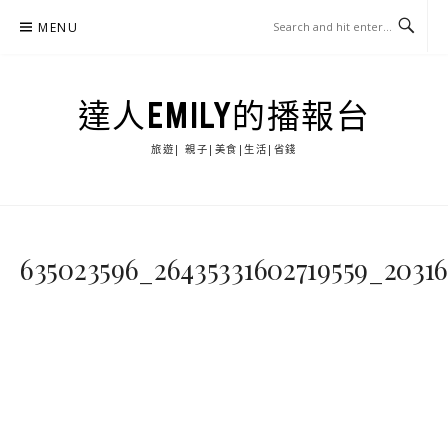
Skip
MENU
to
content
達人EMILY的播報台
旅遊| 親子|美食|生活|省錢
635023596_26435331602719559_20316