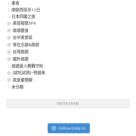
素食
南歐西班牙11日
日本四國之旅
美容按摩SPA
瑜珈健身
台中美食區
食在北部&南部
台灣旅遊
國外旅遊
旅遊達人教戰守則
[試吃試用]~照過來
就是愛閒聊
未分類
INSTAGRAM
Follow Emily IG