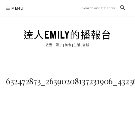
Skip
MENU
to
content
達人EMILY的播報台
旅遊| 親子|美食|生活|省錢
632472873_26390208137231906_4323