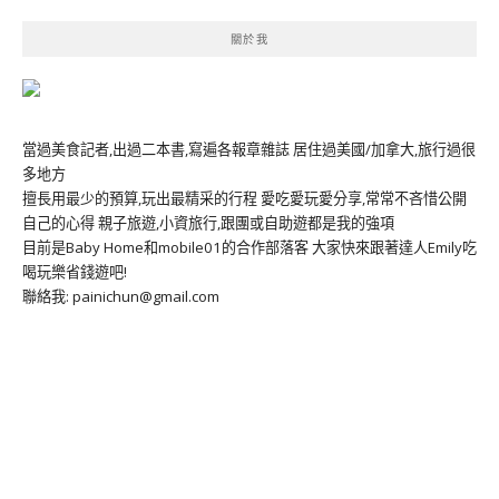
關於我
當過美食記者,出過二本書,寫遍各報章雜誌 居住過美國/加拿大,旅行過很
多地方
擅長用最少的預算,玩出最精采的行程 愛吃愛玩愛分享,常常不吝惜公開
自己的心得 親子旅遊,小資旅行,跟團或自助遊都是我的強項
目前是Baby Home和mobile01的合作部落客 大家快來跟著達人Emily吃
喝玩樂省錢遊吧!
聯絡我: painichun@gmail.com