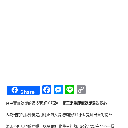
Facebook
Messenger
Line
Copy
Share
Link
台中賣麻辣燙的很多家,但唯獨這一家
正宗重慶麻辣燙
深得我心
因為他們的麻辣燙是用純正的大骨湯頭慢熬4小時提煉出來的精華
湯頭不但味道醇厚還可以喝,跟用化學材料熬出來的湯頭完全不一樣