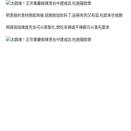
把燙過的食材撈起來後,就開始加佐料了,這碗有肉又有菜,吃起來也很飽
飛彈哥說辣度完全可以客製化,想吃多辣或不辣都可以事先要求