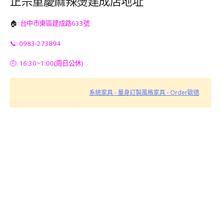
正宗重慶麻辣燙建成店地址
🏠
: 台中市東區建成路633號
📞: 0983-273894
🕘: 16:30~1:00(周日公休)
系統家具 - 量身訂製風格家具 - Order歐德