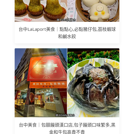
台中LaLaport美食｜點點心,必點豬仔包,荔枝蝦球
和鹹水餃
台中美食｜包囍饅頭漢口店,包子饅頭口味繁多,黑
金和牛包高貴不貴