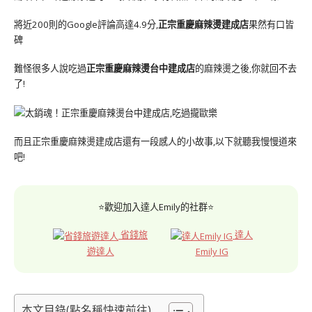
將近200則的Google評論高達4.9分,
正宗重慶麻辣燙建成店
果然有口皆
碑
難怪很多人說吃過
正宗重慶麻辣燙台中建成店
的麻辣燙之後,你就回不去
了!
而且正宗重慶麻辣燙建成店還有一段感人的小故事,以下就聽我慢慢道來
吧!
⭐歡迎加入達人Emily的社群⭐
省錢旅
達人
遊達人
Emily IG
本文目錄(點名稱快速前往)