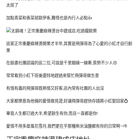
太搭了
加點青菜和香菜就歐伊系,難怪也是內行人必點👍
這家正宗重慶麻辣燙開業才半年,其實是飛彈哥為了心愛的小紅才自行創
業
在臉書社團認識的這二位,可說是千里姻緣一線牽,羨煞不少人😍
常常看到小紅下班後還特地趕過來幫忙飛彈哥做生意
有情有義的飛彈哥既熱情又好客,店內常有社團的人出沒
大家都樂意為他倆的愛情做見證,好讓飛彈哥趕快存錢將小紅娶回家💍
畢竟人生都已過大半,希望餘生有你,而且一直都是你!
愛情不用多麼風花雪月,我們更在乎那種柴米油鹽都有你的日常啊~💏