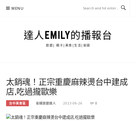
Skip
MENU
to
content
達人EMILY的播報台
旅遊| 親子|美食|生活|省錢
太銷魂！正宗重慶麻辣燙台中建成
店,吃過攏歐樂
台中美食區
省錢旅遊達人
2023-06-26
0