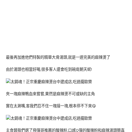
最後再加進他們特製的精華大骨湯頭,就是一道完美的麻辣燙了
由於湯頭也相當好喝,很多客人還會吃到碗底朝天呢!
夾一塊麻辣鴨血來嘗嘗,果然是麻辣燙不可或缺的主角
實在太涮嘴,害我們忍不住一塊接一塊,根本停不下來😋
主食類我們選了飛彈哥推薦的酸辣粉,口感Q彈的酸辣粉和麻辣湯頭簡直