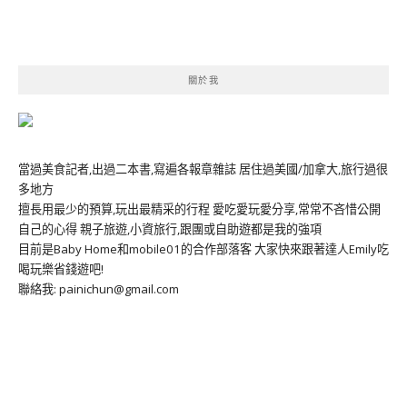
關於我
當過美食記者,出過二本書,寫遍各報章雜誌 居住過美國/加拿大,旅行過很
多地方
擅長用最少的預算,玩出最精采的行程 愛吃愛玩愛分享,常常不吝惜公開
自己的心得 親子旅遊,小資旅行,跟團或自助遊都是我的強項
目前是Baby Home和mobile01的合作部落客 大家快來跟著達人Emily吃
喝玩樂省錢遊吧!
聯絡我: painichun@gmail.com