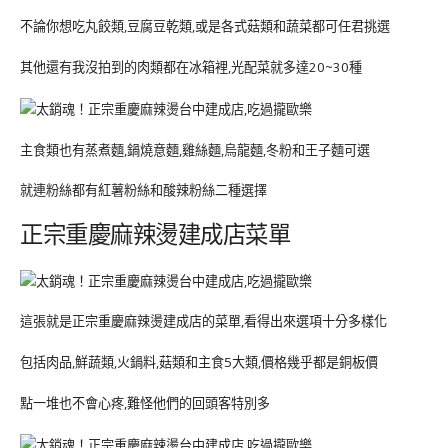
不論你想吃丸餃類,豆腐豆乾類,或是各式菇類和蔬菜都可任君挑選
其他還有我沒拍到的肉類都在冰箱裡,光配菜就多達20~30種
主食類也有蒸煮麵,鍋燒意麵,雞絲麵,烏龍麵,冬粉和王子麵可選
就連粉絲都有紅薯粉絲和酸辣粉絲二種選擇
正宗重慶麻辣燙建成店菜單
這張就是正宗重慶麻辣燙建成店的菜單,看得出來選項十分多樣化
包括肉品,鮮蔬類,火鍋料,菇類和主食5大類,價格幾乎都是銅板價
點一堆也不會心疼,難怪他們的回頭客特別多