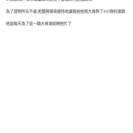
為了證明所言不虛,老闆飛彈哥還特地讓我拍他用大骨熬了4小時的湯頭
他說每天為了這一鍋大骨湯就夠他忙了