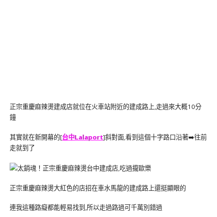
正宗重慶麻辣燙建成店就位在火車站附近的建成路上,走過來大概10分
鐘
其實就在新開幕的[
台中Lalaport
]斜對面,看到這個十字路口沿著➡️往前
走就到了
正宗重慶麻辣燙大紅色的店招在車水馬龍的建成路上還挺顯眼的
連我這種路癡都能輕易找到,所以走過路過可千萬別錯過