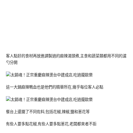
客人點好的食材再放進調製過的麻辣湯頭煮,主食和蔬菜類都用不同的濾
勺分開
這一大鍋麻辣鴨血也是他們的精華所在,幾乎每位客人必點
餐台上還擺了不同佐料,包括花椒,辣椒,鹽和蔥花等
有些人要多點花椒,有些人要多點蔥花,老闆都來者不拒