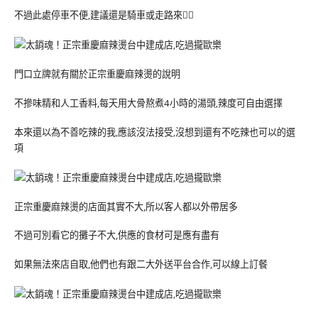
不過此處停車不便,建議還是騎車或走路來🚶‍♀️
門口立牌就有關於正宗重慶麻辣燙的說明
不摻味精和人工香料,每天用大骨熬煮4小時的湯頭,辣度可自由選擇
本來還以為不善吃辣的我,應該沒法接受,沒想到還有不吃辣也可以的選
項
正宗重慶麻辣燙的店面其實不大,所以客人都以外帶居多
不過可別看它的攤子不大,供應的食材可是應有盡有
如果無法來店自取,他們也有跟二大外送平台合作,可以線上訂餐