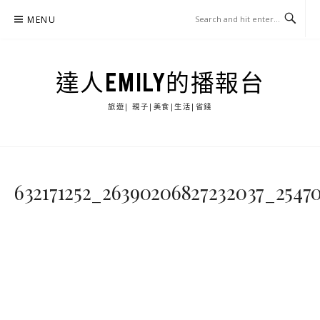
Skip
MENU
to
content
達人EMILY的播報台
旅遊| 親子|美食|生活|省錢
632171252_26390206827232037_2547