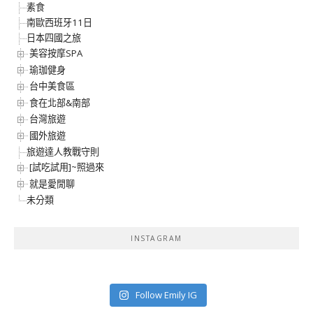
素食
南歐西班牙11日
日本四國之旅
美容按摩SPA
瑜珈健身
台中美食區
食在北部&南部
台灣旅遊
國外旅遊
旅遊達人教戰守則
[試吃試用]~照過來
就是愛閒聊
未分類
INSTAGRAM
Follow Emily IG