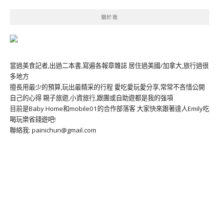
關於我
當過美食記者,出過二本書,寫遍各報章雜誌 居住過美國/加拿大,旅行過很
多地方
擅長用最少的預算,玩出最精采的行程 愛吃愛玩愛分享,常常不吝惜公開
自己的心得 親子旅遊,小資旅行,跟團或自助遊都是我的強項
目前是Baby Home和mobile01的合作部落客 大家快來跟著達人Emily吃
喝玩樂省錢遊吧!
聯絡我: painichun@gmail.com