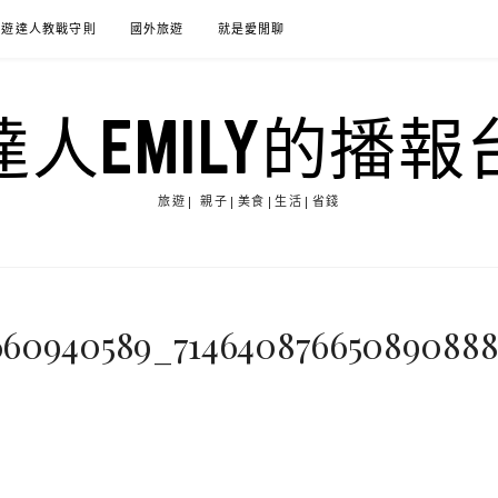
旅遊達人教戰守則
國外旅遊
就是愛閒聊
達人EMILY的播報
旅遊| 親子|美食|生活|省錢
660940589_71464087665089088