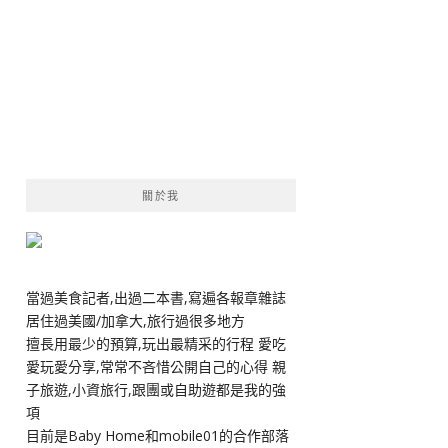
關於我
當過美食記者,出過二本書,寫遍各報章雜誌
居住過美國/加拿大,旅行過很多地方
擅長用最少的預算,玩出最精采的行程 愛吃
愛玩愛分享,常常不吝惜公開自己的心得 親
子旅遊,小資旅行,跟團或自助遊都是我的強
項
目前是Baby Home和mobile01的合作部落