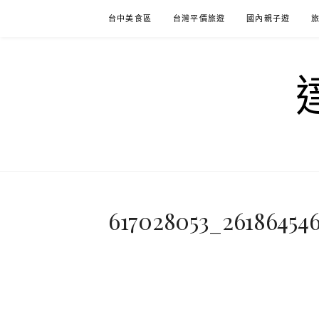
Skip
台中美食區
台灣平價旅遊
國內親子遊
to
content
617028053_26186454