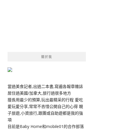
關於我
當過美食記者,出過二本書,寫遍各報章雜誌
居住過美國/加拿大,旅行過很多地方
擅長用最少的預算,玩出最精采的行程 愛吃
愛玩愛分享,常常不吝惜公開自己的心得 親
子旅遊,小資旅行,跟團或自助遊都是我的強
項
目前是Baby Home和mobile01的合作部落