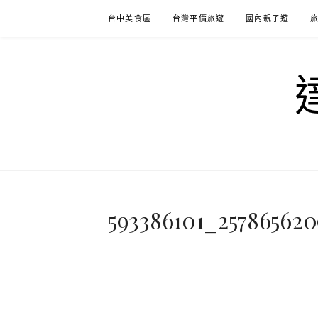
Skip
台中美食區
台灣平價旅遊
國內親子遊
to
content
593386101_25786562