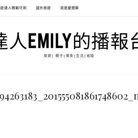
旅遊達人教戰守則
國外旅遊
就是愛閒聊
達人EMILY的播報
旅遊| 親子|美食|生活|省錢
094263183_201555081861748602_