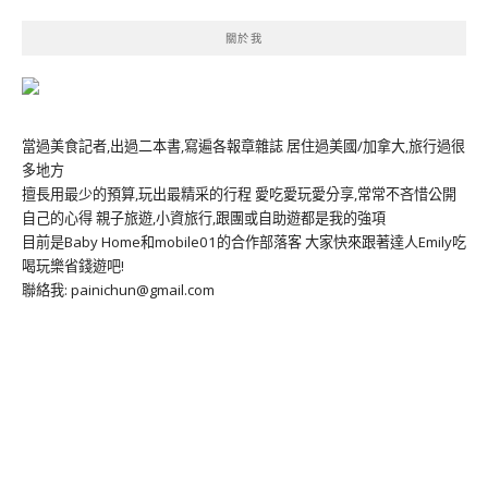
關於我
當過美食記者,出過二本書,寫遍各報章雜誌 居住過美國/加拿大,旅行過很
多地方
擅長用最少的預算,玩出最精采的行程 愛吃愛玩愛分享,常常不吝惜公開
自己的心得 親子旅遊,小資旅行,跟團或自助遊都是我的強項
目前是Baby Home和mobile01的合作部落客 大家快來跟著達人Emily吃
喝玩樂省錢遊吧!
聯絡我: painichun@gmail.com