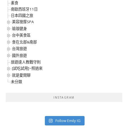
素食
南歐西班牙11日
日本四國之旅
美容按摩SPA
瑜珈健身
台中美食區
食在北部&南部
台灣旅遊
國外旅遊
旅遊達人教戰守則
[試吃試用]~照過來
就是愛閒聊
未分類
INSTAGRAM
Follow Emily IG