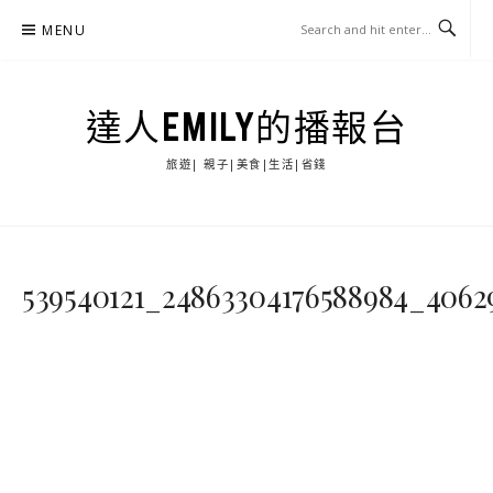
Skip
MENU
to
content
達人EMILY的播報台
旅遊| 親子|美食|生活|省錢
539540121_24863304176588984_4062