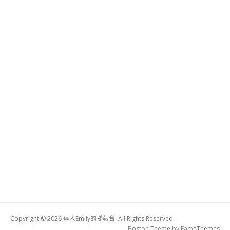
Copyright © 2026 達人Emily的播報台. All Rights Reserved.
Boston Theme by
FameThemes