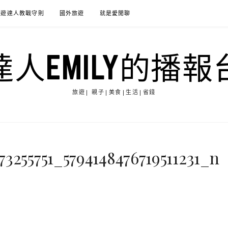
旅遊達人教戰守則
國外旅遊
就是愛閒聊
達人EMILY的播報
旅遊| 親子|美食|生活|省錢
73255751_5794148476719511231_n