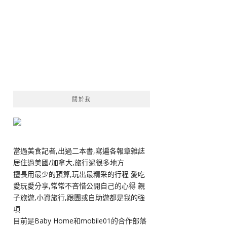
關於我
當過美食記者,出過二本書,寫遍各報章雜誌
居住過美國/加拿大,旅行過很多地方
擅長用最少的預算,玩出最精采的行程 愛吃
愛玩愛分享,常常不吝惜公開自己的心得 親
子旅遊,小資旅行,跟團或自助遊都是我的強
項
目前是Baby Home和mobile01的合作部落