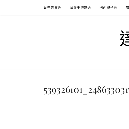
Skip
台中美食區
台灣平價旅遊
國內親子遊
to
content
539326101_248633031