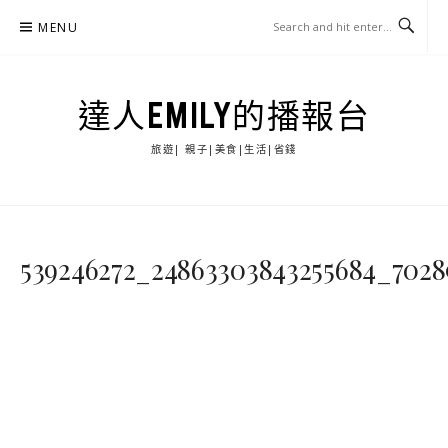
Skip
MENU
to
content
達人EMILY的播報台
旅遊| 親子|美食|生活|省錢
539246272_24863303843255684_7028