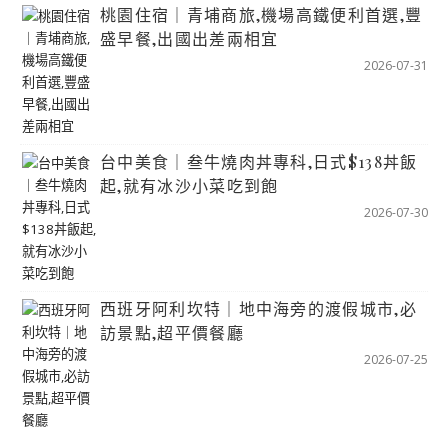
桃園住宿｜青埔商旅,機場高鐵便利首選,豐
盛早餐,出國出差兩相宜
2026-07-31
台中美食｜叁牛燒肉丼專科,日式$138丼飯
起,就有冰沙小菜吃到飽
2026-07-30
西班牙阿利坎特｜地中海旁的渡假城市,必
訪景點,超平價餐廳
2026-07-25