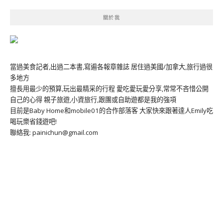
關於我
當過美食記者,出過二本書,寫遍各報章雜誌 居住過美國/加拿大,旅行過很
多地方
擅長用最少的預算,玩出最精采的行程 愛吃愛玩愛分享,常常不吝惜公開
自己的心得 親子旅遊,小資旅行,跟團或自助遊都是我的強項
目前是Baby Home和mobile01的合作部落客 大家快來跟著達人Emily吃
喝玩樂省錢遊吧!
聯絡我: painichun@gmail.com