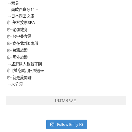
素食
南歐西班牙11日
日本四國之旅
美容按摩SPA
瑜珈健身
台中美食區
食在北部&南部
台灣旅遊
國外旅遊
旅遊達人教戰守則
[試吃試用]~照過來
就是愛閒聊
未分類
INSTAGRAM
Follow Emily IG