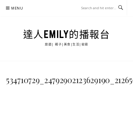
Skip
MENU
to
content
達人EMILY的播報台
旅遊| 親子|美食|生活|省錢
534710729_24792902123629190_21265