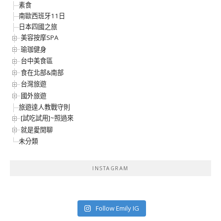
素食
南歐西班牙11日
日本四國之旅
美容按摩SPA
瑜珈健身
台中美食區
食在北部&南部
台灣旅遊
國外旅遊
旅遊達人教戰守則
[試吃試用]~照過來
就是愛閒聊
未分類
INSTAGRAM
Follow Emily IG