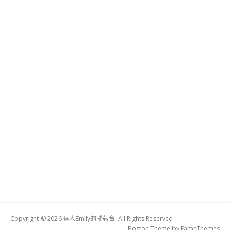
Copyright © 2026 達人Emily的播報台. All Rights Reserved.
Boston Theme by
FameThemes