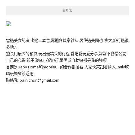
關於我
當過美食記者,出過二本書,寫遍各報章雜誌 居住過美國/加拿大,旅行過很
多地方
擅長用最少的預算,玩出最精采的行程 愛吃愛玩愛分享,常常不吝惜公開
自己的心得 親子旅遊,小資旅行,跟團或自助遊都是我的強項
目前是Baby Home和mobile01的合作部落客 大家快來跟著達人Emily吃
喝玩樂省錢遊吧!
聯絡我: painichun@gmail.com