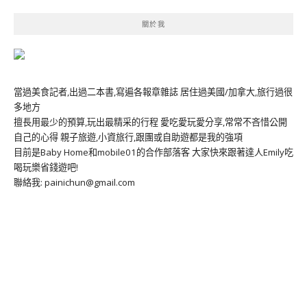
關於我
當過美食記者,出過二本書,寫遍各報章雜誌 居住過美國/加拿大,旅行過很
多地方
擅長用最少的預算,玩出最精采的行程 愛吃愛玩愛分享,常常不吝惜公開
自己的心得 親子旅遊,小資旅行,跟團或自助遊都是我的強項
目前是Baby Home和mobile01的合作部落客 大家快來跟著達人Emily吃
喝玩樂省錢遊吧!
聯絡我: painichun@gmail.com