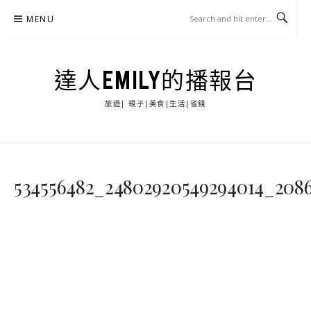
Skip
MENU
to
content
達人EMILY的播報台
旅遊| 親子|美食|生活|省錢
534556482_24802920549294014_2086