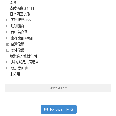
素食
南歐西班牙11日
日本四國之旅
美容按摩SPA
瑜珈健身
台中美食區
食在北部&南部
台灣旅遊
國外旅遊
旅遊達人教戰守則
[試吃試用]~照過來
就是愛閒聊
未分類
INSTAGRAM
Follow Emily IG