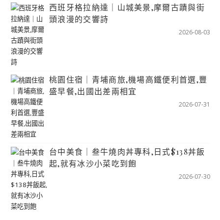
西班牙格拉納達｜山城美景,摩爾古蹟與街
頭浪漫的交響詩
2026-08-03
桃園住宿｜青埔商旅,機場高鐵便利首選,豐
盛早餐,出國出差兩相宜
2026-07-31
台中美食｜叁牛燒肉丼專科,日式$138丼飯
起,就有冰沙小菜吃到飽
2026-07-30