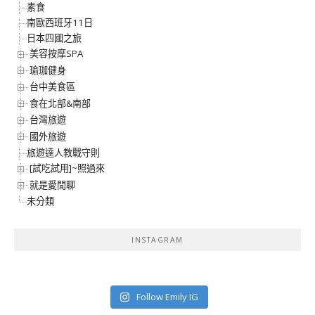
素食
南歐西班牙11日
日本四國之旅
美容按摩SPA
瑜珈健身
台中美食區
食在北部&南部
台灣旅遊
國外旅遊
旅遊達人教戰守則
[試吃試用]~照過來
就是愛閒聊
未分類
INSTAGRAM
Follow Emily IG