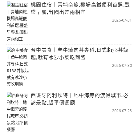
桃園住宿｜青埔商旅,機場高鐵便利首選,豐
盛早餐,出國出差兩相宜
2026-07-31
台中美食｜叁牛燒肉丼專科,日式$138丼飯
起,就有冰沙小菜吃到飽
2026-07-30
西班牙阿利坎特｜地中海旁的渡假城市,必
訪景點,超平價餐廳
2026-07-25