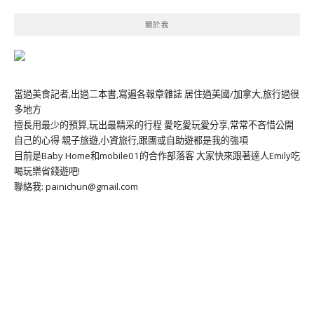
關於我
當過美食記者,出過二本書,寫遍各報章雜誌 居住過美國/加拿大,旅行過很
多地方
擅長用最少的預算,玩出最精采的行程 愛吃愛玩愛分享,常常不吝惜公開
自己的心得 親子旅遊,小資旅行,跟團或自助遊都是我的強項
目前是Baby Home和mobile01的合作部落客 大家快來跟著達人Emily吃
喝玩樂省錢遊吧!
聯絡我: painichun@gmail.com