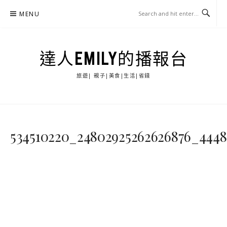
Skip
MENU
to
content
達人EMILY的播報台
旅遊| 親子|美食|生活|省錢
534510220_24802925262626876_444