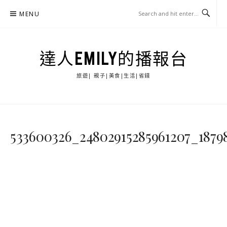
Skip
MENU
to
content
達人EMILY的播報台
旅遊| 親子|美食|生活|省錢
533600326_24802915285961207_1879