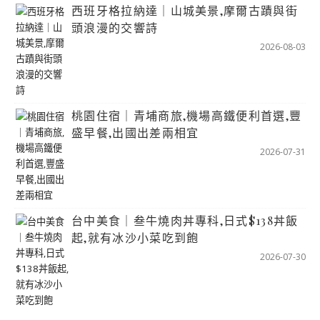
西班牙格拉納達｜山城美景,摩爾古蹟與街
頭浪漫的交響詩
2026-08-03
桃園住宿｜青埔商旅,機場高鐵便利首選,豐
盛早餐,出國出差兩相宜
2026-07-31
台中美食｜叁牛燒肉丼專科,日式$138丼飯
起,就有冰沙小菜吃到飽
2026-07-30