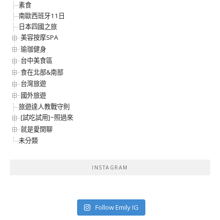
素食
南歐西班牙11日
日本四國之旅
美容按摩SPA
瑜珈健身
台中美食區
食在北部&南部
台灣旅遊
國外旅遊
旅遊達人教戰守則
[試吃試用]~照過來
就是愛閒聊
未分類
INSTAGRAM
Follow Emily IG