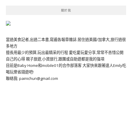
關於我
當過美食記者,出過二本書,寫遍各報章雜誌 居住過美國/加拿大,旅行過很
多地方
擅長用最少的預算,玩出最精采的行程 愛吃愛玩愛分享,常常不吝惜公開
自己的心得 親子旅遊,小資旅行,跟團或自助遊都是我的強項
目前是Baby Home和mobile01的合作部落客 大家快來跟著達人Emily吃
喝玩樂省錢遊吧!
聯絡我: painichun@gmail.com