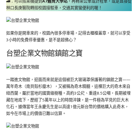
🚄：可以搭乘機捷到
A7體育大學站
，再轉乘公車或計程車，或是直接從
林口長庚醫院轉搭校園接駁車，交通其實蠻便利的喔！
如果你是開車來的，校園內很多停車場，記得去櫃檯蓋章，就可以享受
3小時的免費停車優惠，是不是超佛心？
台塑企業文物館鎮館之寶
一踏進文物館，迎面而來就是這個被巨大玻璃罩保護著的鎮館之寶——
萬年奇木（南貝殼杉癭木），又被稱為奇木精髓，這棵巨大的奇木來自
紐西蘭，屬於當地的國寶級樹種。高約3公尺、重達8.5公噸，長期被埋
藏在地底下，歷經了5萬年以上的時間淬鍊，是一件極為罕見的巨大木
化石。據傳當年王永慶先生是以高達1億元新台幣的價格購入此奇木，
如今在市場上的價值已難以估算。