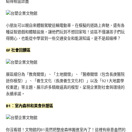
紹得相當詳盡
小朋友可以親自來體驗駕駛這輛電動車，在模擬的道路上奔馳，還有各
種益智遊戲和體驗設施，讓他們玩到不想回家啦！這區不僅讓孩子們玩
得開心，也能從中學習到一些交通安全和能源知識，是不是超級棒？
6F 社會回饋區
展區細分為「教育關懷」、「土地關懷」、「醫療關懷（包含長庚醫院
迷你模型）」、「養生文化（長庚養生文化村）」以及「921大地震學
校重建」等主題，展示許多精緻逼真的模型，呈現企業對社會與環境的
永續承諾。
B1：室內森林和美食休憩區
你沒看錯！文物館的B1竟然把整座森林搬進室內了！這裡有綠意盎然的