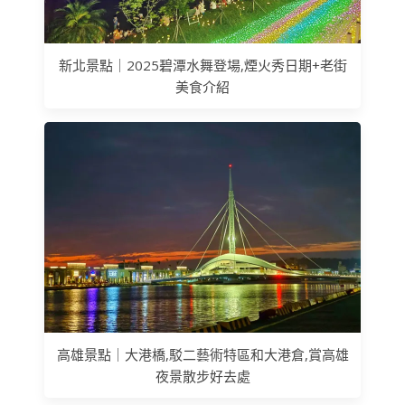
新北景點｜2025碧潭水舞登場,煙火秀日期+老街
美食介紹
高雄景點｜大港橋,駁二藝術特區和大港倉,賞高雄
夜景散步好去處