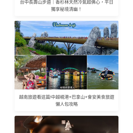
台中長壽山步道｜香杉林天然冷氣超佛心，平日
獨享秘境清幽！
越南旅遊看這篇!中越峴港+巴拿山+會安美食旅遊
懶人包攻略