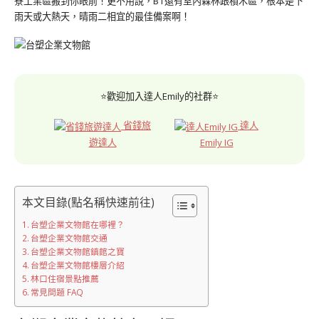
寮工業區搬到你眼前！更不用說，B1還有室內森林跟積木區，根本是下
雨天或大熱天，晴雨二相宜的最佳備案啊！
⭐歡迎加入達人Emily的社群⭐
省錢旅
達人
遊達人
Emily IG
本文目錄(點名稱快速前往)
台塑企業文物館在哪裡？
台塑企業文物館交通
台塑企業文物館鎮館之寶
台塑企業文物館樓層介紹
林口住宿景點推薦
常見問題 FAQ