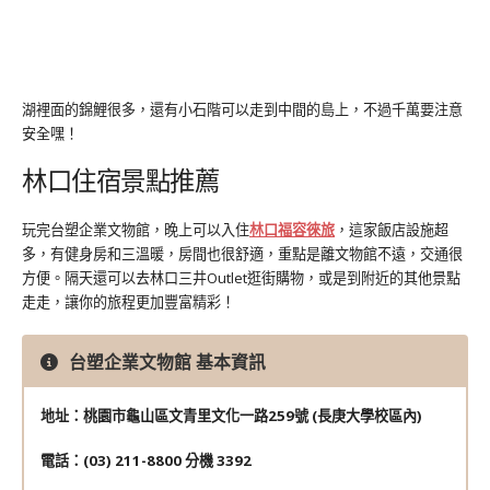
湖裡面的錦鯉很多，還有小石階可以走到中間的島上，不過千萬要注意
安全嘿！
林口住宿景點推薦
玩完台塑企業文物館，晚上可以入住
林口福容徠旅
，這家飯店設施超
多，有健身房和三溫暖，房間也很舒適，重點是離文物館不遠，交通很
方便。隔天還可以去林口三井Outlet逛街購物，或是到附近的其他景點
走走，讓你的旅程更加豐富精彩！
台塑企業文物館 基本資訊
地址：桃園市龜山區文青里文化一路259號 (長庚大學校區內)
電話：(03) 211-8800 分機 3392