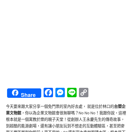
Facebook
Messenger
Line
Copy
Share
Link
今天要來跟大家分享一個免門票的室內好去處， 就是位於林口的
台塑企
業文物館
，你以為企業文物館會很無聊嗎？No No No！我跟你說，這裡
根本就是一個寓教於樂的親子天堂！從創辦人王永慶先生的傳奇故事，
到超酷的能源劇場，還有讓小朋友玩到不想走的互動體驗區，甚至把麥