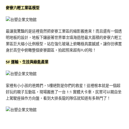
麥寮六輕工業區模型
最讓我驚豔的是這裡竟然把麥寮工業區的縮影搬進來！而且還有一個透
明地板的設計，地板下鑲嵌著世界單次填海造陸最大面積的麥寮六輕工
業區巨大縮小比例模型，站在強化玻璃上俯瞰極具震撼感。讓你彷彿置
身於高空中俯瞰整個麥寮園區，拍起照來超有FU的啦！
5F 運輸、生技與綠能產業
家裡有小小孩的爸媽們，5樓絕對是你們的救星！這裡根本就是一個超
好玩的親子互動區，現場搬進了一台 1:1 實體大卡車，民眾可以親自坐
上駕駛座操作方向盤，看到大排長龍的隊伍就知道有多熱門了！