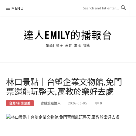
Skip
MENU
to
content
達人EMILY的播報台
旅遊| 親子|美食|生活|省錢
林口景點｜台塑企業文物館,免門
票還能玩整天,寓教於樂好去處
台北/新北景點
省錢旅遊達人
2026-06-05
0