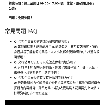
營業時間：週二至週日 09:00–17:00 (週一休館，國定假日另行
公告)
門票：免費參觀！
常見問題 FAQ
Q:
台塑企業文物館的能源劇場值得看嗎？
A:
當然值得啊！能源劇場是4D動感體驗，非常有臨場感，讓你
身歷其境了解能源的奧秘，大人小孩都會覺得超酷的！錯過會很
可惜喔！
Q:
文物館內有沒有可以吃飯或休息的地方啊？
A:
有的喔！B1樓層有休憩區，逛累了或肚子餓了，都可以坐下
來好好休息補充體力，超方便的！
Q:
台塑企業文物館有沒有推薦的參觀方式？
A:
我最推薦的方式就是參加他們的導覽解說啦！專業的導覽員會
把所有內容講得生動又有趣，讓你收穫滿滿！記得要先上官網查
好導覽時間才不會錯過喔！