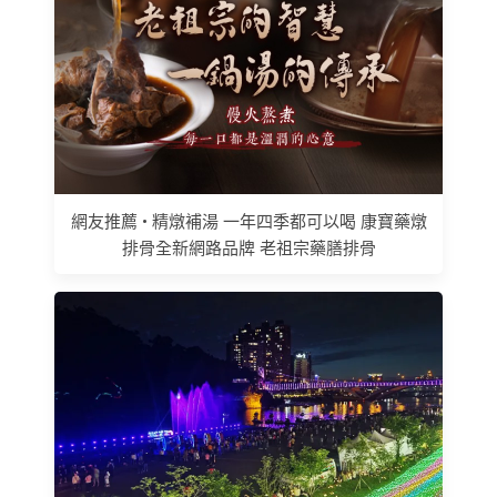
網友推薦 • 精燉補湯 一年四季都可以喝 康寶藥燉
排骨全新網路品牌 老祖宗藥膳排骨