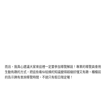
而且，我真心建議大家來這裡一定要參加導覽解說！專業的導覽員會用
生動有趣的方式，把這些看似枯燥的知識變得超級好懂又有趣。櫃檯前
的告示牌有查詢導覽時間，不過只有假日限定喔！