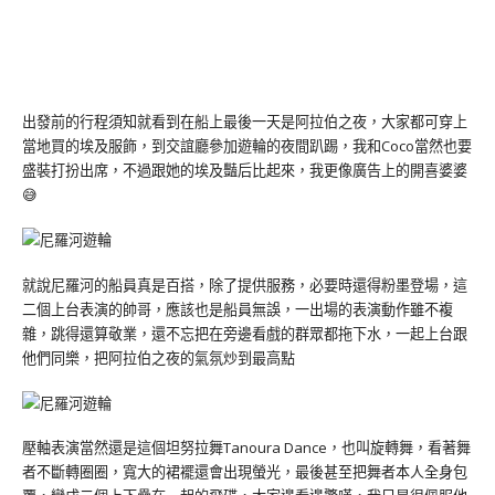
出發前的行程須知就看到在船上最後一天是阿拉伯之夜，大家都可穿上
當地買的埃及服飾，到交誼廳參加遊輪的夜間趴踢，我和Coco當然也要
盛裝打扮出席，不過跟她的埃及豔后比起來，我更像廣告上的開喜婆婆
😅
就說尼羅河的船員真是百搭，除了提供服務，必要時還得粉墨登場，這
二個上台表演的帥哥，應該也是船員無誤，一出場的表演動作雖不複
雜，跳得還算敬業，還不忘把在旁邊看戲的群眾都拖下水，一起上台跟
他們同樂，把阿拉伯之夜的氣氛炒到最高點
壓軸表演當然還是這個坦努拉舞Tanoura Dance，也叫旋轉舞，看著舞
者不斷轉圈圈，寬大的裙襬還會出現螢光，最後甚至把舞者本人全身包