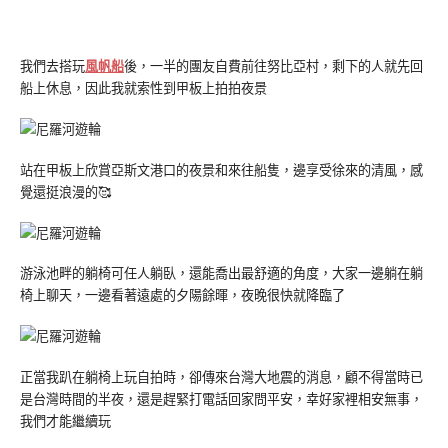
我們去搭玩
風帆船
後，一半的團友自費前往努比亞村，剩下的人就先回
船上休息，因此我就索性到甲板上拍拍夜景
站在甲板上欣賞亞斯文港口的夜景和來往船隻，邊享受徐來的清風，感
覺還挺浪漫的🥰
游泳池畔的躺椅可任人躺臥，還能喬出最舒適的角度，大家一邊躺在躺
椅上聊天，一邊看著遠處的夕陽餘暉，夜晚很快就降臨了
正當我趴在躺椅上玩自拍時，卻傳來台灣大地震的消息，顧不得當時已
是台灣時間的半夜，還是趕緊打電話回家問平安，幸好家裡相安無事，
我們才能繼續玩