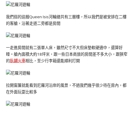
我們搭的這艘Queen Isis河輪總共有三層樓，所以我們是被安排在二樓
的客艙，沿著走道二旁都是房間
一走進房間就有二張單人床，雖然尺寸不大但床墊軟硬適中，還算好
睡。艙內面積大約18坪米，跟一些日本商旅的房間差不多大小，跟狹窄
的
臥鋪火車
相比，至少行李箱還能順利打開
拉開窗簾就能看到尼羅河沿岸的風景，不過我們幾乎很少待在房內，都
在外面玩耍比較多