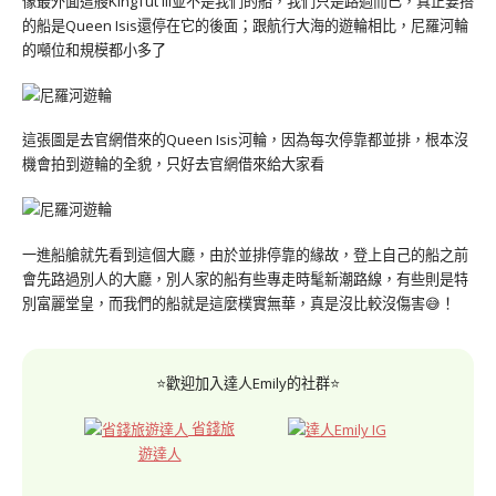
像最外面這艘KingTut III並不是我們的船，我們只是路過而已，真正要搭
的船是Queen Isis還停在它的後面；跟航行大海的遊輪相比，尼羅河輪
的噸位和規模都小多了
這張圖是去官網借來的Queen Isis河輪，因為每次停靠都並排，根本沒
機會拍到遊輪的全貌，只好去官網借來給大家看
一進船艙就先看到這個大廳，由於並排停靠的緣故，登上自己的船之前
會先路過別人的大廳，別人家的船有些專走時髦新潮路線，有些則是特
別富麗堂皇，而我們的船就是這麼樸實無華，真是沒比較沒傷害😅！
⭐歡迎加入達人Emily的社群⭐
省錢旅
遊達人