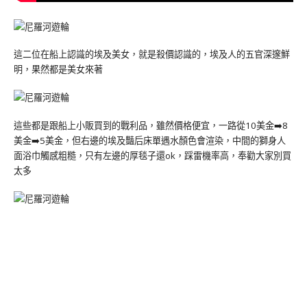
這二位在船上認識的埃及美女，就是殺價認識的，埃及人的五官深邃鮮
明，果然都是美女來著
這些都是跟船上小販買到的戰利品，雖然價格便宜，一路從10美金➡️8
美金➡️5美金，但右邊的埃及豔后床單遇水顏色會渲染，中間的獅身人
面浴巾觸感粗糙，只有左邊的厚毯子還ok，踩雷機率高，奉勸大家別買
太多