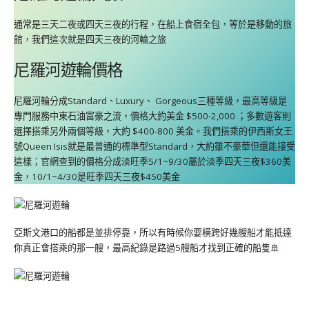
通常是三天二夜或四天三夜的行程，在船上食宿全包，等於是移動的旅
館，我們這次就是四天三夜的河輪之旅
尼羅河遊輪價格
尼羅河輪分成Standard、Luxury、 Gorgeous三種等級，最高等級是
專門服務中東石油富豪之流，價格大約美金 $500-2,000 ；多數遊客則
選擇搭乘另外兩個等級，大約 $400-800 美金。我們搭乘的伊西斯女王
號Queen Isis就是最普通的標準型Standard，大約雖不豪華但還能接受
這樣；官網查到的價格分成淡旺季5/1~9/30屬於淡季四天三夜$360美
金，10/1~4/30是旺季四天三夜$450美金
亞斯文港口的船都是並排停靠，所以有時候你要橫跨好幾艘船才能抵達
你真正會搭乘的那一艘，最高紀錄是路過5艘船才找到正確的船隻🚢