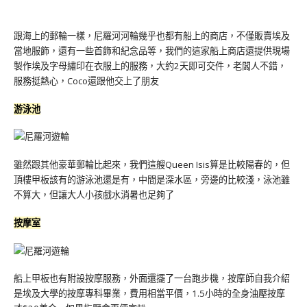
跟海上的郵輪一樣，尼羅河河輪幾乎也都有船上的商店，不僅販賣埃及
當地服飾，還有一些首飾和紀念品等，我們的這家船上商店還提供現場
製作埃及字母繡印在衣服上的服務，大約2天即可交件，老闆人不錯，
服務挺熱心，Coco還跟他交上了朋友
游泳池
雖然跟其他豪華郵輪比起來，我們這艘Queen Isis算是比較陽春的，但
頂樓甲板該有的游泳池還是有，中間是深水區，旁邊的比較淺，泳池雖
不算大，但讓大人小孩戲水消暑也足夠了
按摩室
船上甲板也有附設按摩服務，外面還擺了一台跑步機，按摩師自我介紹
是埃及大學的按摩專科畢業，費用相當平價，1.5小時的全身油壓按摩