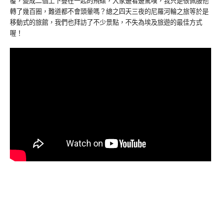
覆，變成二個上下疊在一起的飛碟，大家邊看邊驚嘆，我只是很佩服他
轉了幾百圈，難道都不會頭暈嗎？總之四天三夜的尼羅河輪之旅等於是
移動式的旅館，我們也拜訪了不少景點，不失為埃及旅遊的最佳方式
喔！