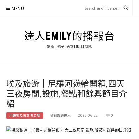
Skip
MENU
to
content
達人EMILY的播報台
旅遊| 親子|美食|生活|省錢
埃及旅遊｜尼羅河遊輪開箱,四天
三夜房間,設施,餐點和餘興節目介
紹
川越埃及古文明之旅
省錢旅遊達人
2025-06-22
0