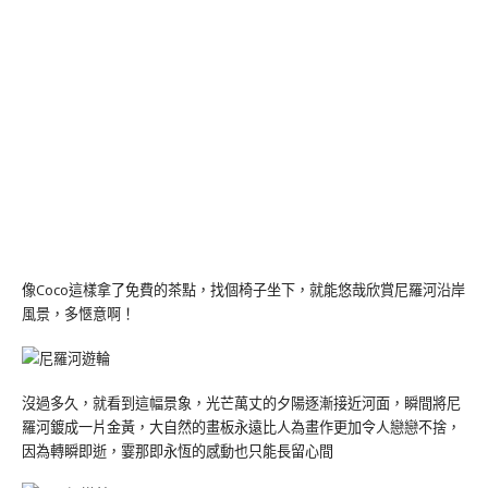
像Coco這樣拿了免費的茶點，找個椅子坐下，就能悠哉欣賞尼羅河沿岸
風景，多愜意啊！
沒過多久，就看到這幅景象，光芒萬丈的夕陽逐漸接近河面，瞬間將尼
羅河鍍成一片金黃，大自然的畫板永遠比人為畫作更加令人戀戀不捨，
因為轉瞬即逝，霎那即永恆的感動也只能長留心間