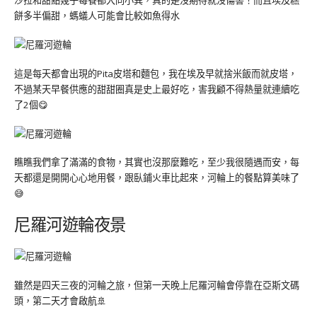
沙拉和甜點幾乎每餐都大同小異，真的是沒期待就沒傷害！而且埃及糕
餅多半偏甜，螞蟻人可能會比較如魚得水
這是每天都會出現的Pita皮塔和麵包，我在埃及早就捨米飯而就皮塔，
不過某天早餐供應的甜甜圈真是史上最好吃，害我顧不得熱量就連續吃
了2個😋
瞧瞧我們拿了滿滿的食物，其實也沒那麼難吃，至少我很隨遇而安，每
天都還是開開心心地用餐，跟臥鋪火車比起來，河輪上的餐點算美味了
😅
尼羅河遊輪夜景
雖然是四天三夜的河輪之旅，但第一天晚上尼羅河輪會停靠在亞斯文碼
頭，第二天才會啟航🚢