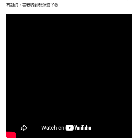
有趣的，害我喊到都燒聲了😅