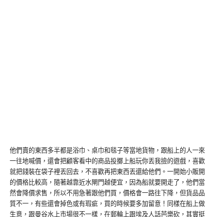
他們賣的東西多半都是浴巾、桌巾和毯子等當地貨物，跟船上的人一來
一往地喊價，還會把顧客看中的商品投擲上船玩你丟我撿的遊戲，喜歡
就把錢裝在袋子裡丟回去，不喜歡再把東西丟還給他們。一開始小販開
的價格比較高，隨著越靠近水閘門越便宜，因為船就要開走了，他們當
然會降價求售，所以不用急著跟他們買，價格會一路往下降，但貨品品
質不一，有些還會掉色或有瑕疵，買的時候要多加留意！同樣在船上做
生意，跟曼谷水上市場很不一樣，在郵輪上跟埃及人話芭樂砍，其實挺