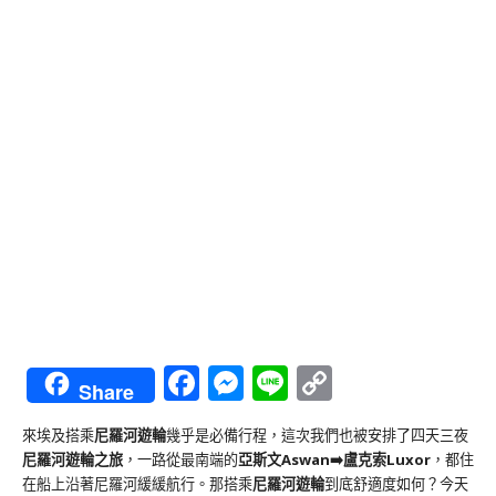
Facebook
Messenger
Line
Copy
Share
Link
來埃及搭乘
尼羅河遊輪
幾乎是必備行程，這次我們也被安排了四天三夜
尼羅河遊輪之旅
，一路從最南端的
亞斯文Aswan➡️盧克索Luxor
，都住
在船上沿著尼羅河緩緩航行。那搭乘
尼羅河遊輪
到底舒適度如何？今天