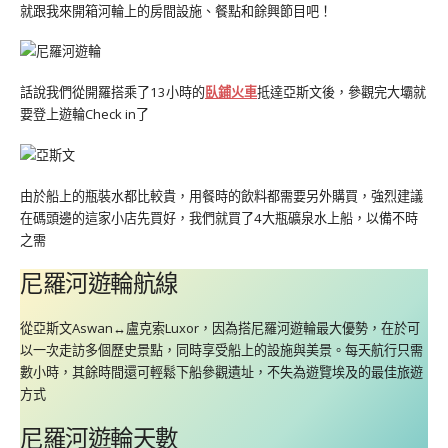
就跟我來開箱河輪上的房間設施、餐點和餘興節目吧！
話說我們從開羅搭乘了13小時的
臥鋪火車
抵達亞斯文後，參觀完大壩就
要登上遊輪Check in了
由於船上的瓶裝水都比較貴，用餐時的飲料都需要另外購買，強烈建議
在碼頭邊的這家小店先買好，我們就買了4大瓶礦泉水上船，以備不時
之需
尼羅河遊輪航線
從亞斯文Aswan
↔️
盧克索Luxor，因為搭尼羅河遊輪最大優勢，在於可
以一次走訪多個歷史景點，同時享受船上的設施與美景。每天航行只需
數小時，其餘時間還可輕鬆下船參觀遺址，不失為遊覽埃及的最佳旅遊
方式
尼羅河遊輪天數