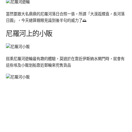
當然要跟大名鼎鼎的尼羅河落日合照一張，所謂「大漠孤煙直，長河落
日圓」，今天總算親眼見識到後半句的威力了🌅
尼羅河上的小販
搭乘尼羅河遊輪最有趣的體驗，莫過於在靠近伊斯納水閘門時，就會有
這些埃及小販划船靠近郵輪來兜售貨品