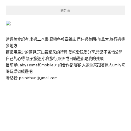
關於我
當過美食記者,出過二本書,寫遍各報章雜誌 居住過美國/加拿大,旅行過很
多地方
擅長用最少的預算,玩出最精采的行程 愛吃愛玩愛分享,常常不吝惜公開
自己的心得 親子旅遊,小資旅行,跟團或自助遊都是我的強項
目前是Baby Home和mobile01的合作部落客 大家快來跟著達人Emily吃
喝玩樂省錢遊吧!
聯絡我: painichun@gmail.com