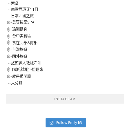
素食
南歐西班牙11日
日本四國之旅
美容按摩SPA
瑜珈健身
台中美食區
食在北部&南部
台灣旅遊
國外旅遊
旅遊達人教戰守則
[試吃試用]~照過來
就是愛閒聊
未分類
INSTAGRAM
Follow Emily IG