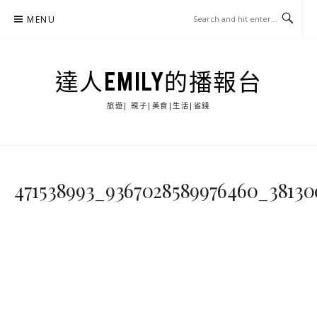
Skip
MENU
to
content
達人EMILY的播報台
旅遊| 親子|美食|生活|省錢
471538993_9367028589976460_38130