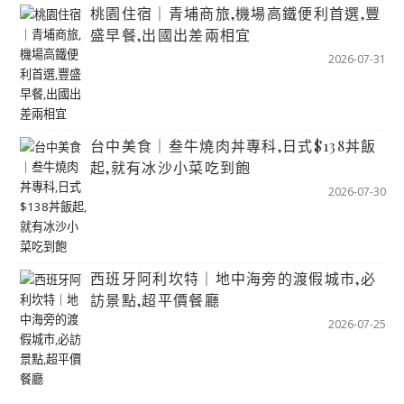
桃園住宿｜青埔商旅,機場高鐵便利首選,豐
盛早餐,出國出差兩相宜
2026-07-31
台中美食｜叁牛燒肉丼專科,日式$138丼飯
起,就有冰沙小菜吃到飽
2026-07-30
西班牙阿利坎特｜地中海旁的渡假城市,必
訪景點,超平價餐廳
2026-07-25