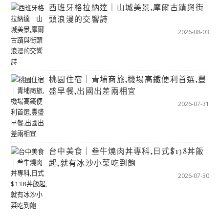
西班牙格拉納達｜山城美景,摩爾古蹟與街
頭浪漫的交響詩
2026-08-03
桃園住宿｜青埔商旅,機場高鐵便利首選,豐
盛早餐,出國出差兩相宜
2026-07-31
台中美食｜叁牛燒肉丼專科,日式$138丼飯
起,就有冰沙小菜吃到飽
2026-07-30