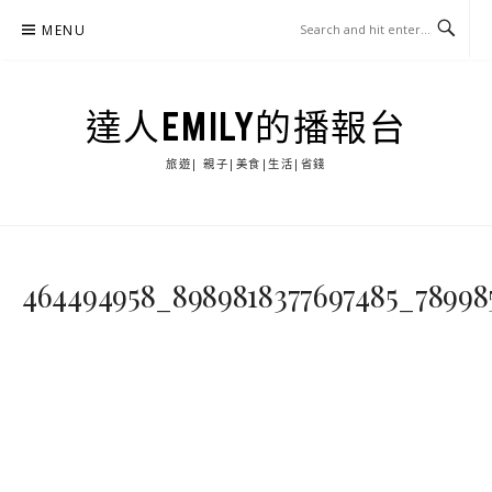
Skip
MENU
to
content
達人EMILY的播報台
旅遊| 親子|美食|生活|省錢
464494958_8989818377697485_7899