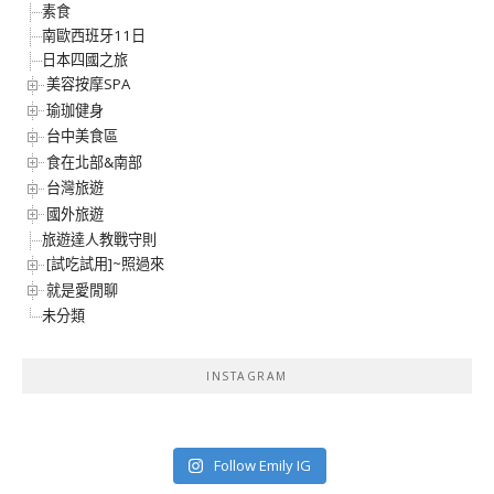
素食
南歐西班牙11日
日本四國之旅
美容按摩SPA
瑜珈健身
台中美食區
食在北部&南部
台灣旅遊
國外旅遊
旅遊達人教戰守則
[試吃試用]~照過來
就是愛閒聊
未分類
INSTAGRAM
Follow Emily IG