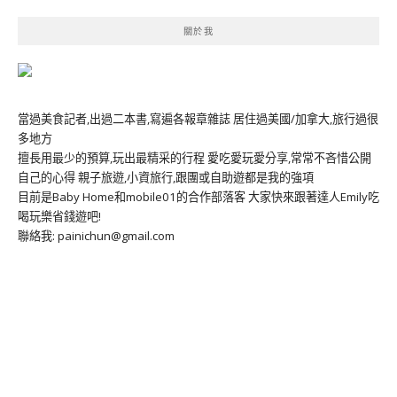
關於我
當過美食記者,出過二本書,寫遍各報章雜誌 居住過美國/加拿大,旅行過很
多地方
擅長用最少的預算,玩出最精采的行程 愛吃愛玩愛分享,常常不吝惜公開
自己的心得 親子旅遊,小資旅行,跟團或自助遊都是我的強項
目前是Baby Home和mobile01的合作部落客 大家快來跟著達人Emily吃
喝玩樂省錢遊吧!
聯絡我: painichun@gmail.com