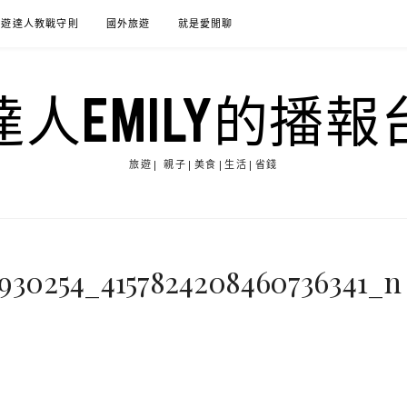
旅遊達人教戰守則
國外旅遊
就是愛閒聊
達人EMILY的播報
旅遊| 親子|美食|生活|省錢
3930254_4157824208460736341_n