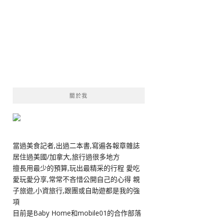
關於我
當過美食記者,出過二本書,寫遍各報章雜誌
居住過美國/加拿大,旅行過很多地方
擅長用最少的預算,玩出最精采的行程 愛吃
愛玩愛分享,常常不吝惜公開自己的心得 親
子旅遊,小資旅行,跟團或自助遊都是我的強
項
目前是Baby Home和mobile01的合作部落