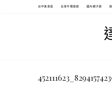
Skip
台中美食區
台灣平價旅遊
國內親子遊
to
content
452111623_829415742