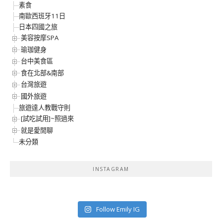
素食
南歐西班牙11日
日本四國之旅
美容按摩SPA
瑜珈健身
台中美食區
食在北部&南部
台灣旅遊
國外旅遊
旅遊達人教戰守則
[試吃試用]~照過來
就是愛閒聊
未分類
INSTAGRAM
Follow Emily IG