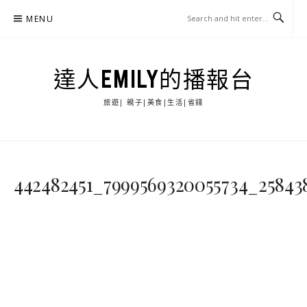
Skip
MENU
to
content
達人EMILY的播報台
旅遊| 親子|美食|生活|省錢
442482451_7999569320055734_25843