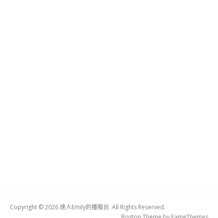
Copyright © 2026 達人Emily的播報台. All Rights Reserved.
Boston Theme by
FameThemes