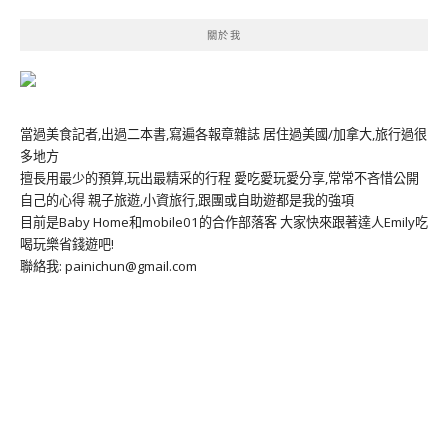
關於我
當過美食記者,出過二本書,寫遍各報章雜誌 居住過美國/加拿大,旅行過很
多地方
擅長用最少的預算,玩出最精采的行程 愛吃愛玩愛分享,常常不吝惜公開
自己的心得 親子旅遊,小資旅行,跟團或自助遊都是我的強項
目前是Baby Home和mobile01的合作部落客 大家快來跟著達人Emily吃
喝玩樂省錢遊吧!
聯絡我: painichun@gmail.com