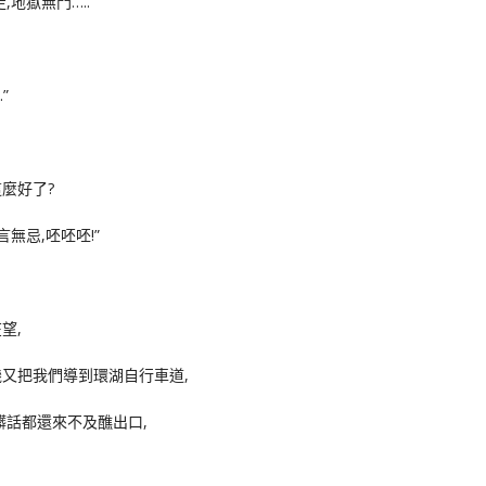
地獄無門…..”
”
麼好了?
無忌,呸呸呸!”
望,
又把我們導到環湖自行車道,
髒話都還來不及醮出口,