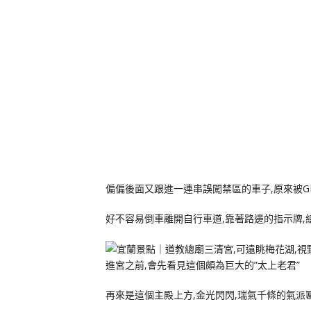
偏偏後面又跟進一連串誤闖禁區的車子,原來被GP
好不容易倒車離開自行車道,靠著路邊的指示牌,
進宮之前,會先看見這個頗為巨大的”太上老君”
再來是這個主殿上方,金光閃閃,瑞氣千條的氣派