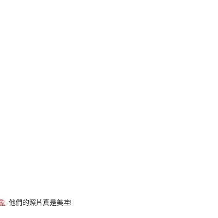
k
nger
e
Copy
ink
象
. 他們的照片真是美哇!