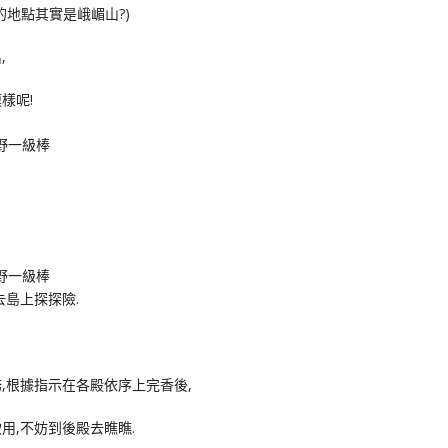
的地點其實是峨嵋山?)
,
樣呢!
去島上探探險.
,根據指示在各殿依序上完香後,
用,不妨到後殿去瞧瞧.