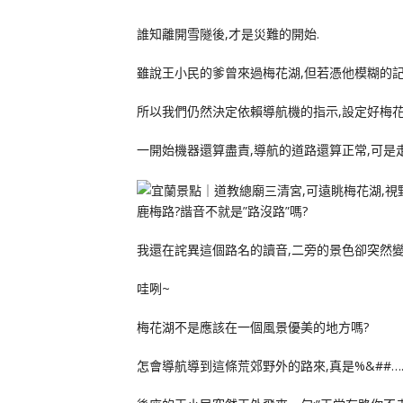
誰知離開雪隧後,才是災難的開始.
雖說王小民的爹曾來過梅花湖,但若憑他模糊的記
所以我們仍然決定依賴導航機的指示,設定好梅花
一開始機器還算盡責,導航的道路還算正常,可是
鹿梅路?諧音不就是”路沒路”嗎?
我還在詫異這個路名的讀音,二旁的景色卻突然變
哇咧~
梅花湖不是應該在一個風景優美的地方嗎?
怎會導航導到這條荒郊野外的路來,真是%&##…