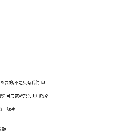
S耍的,不是只有我們嘛!
總算自力救濟找到上山的路.
匾額