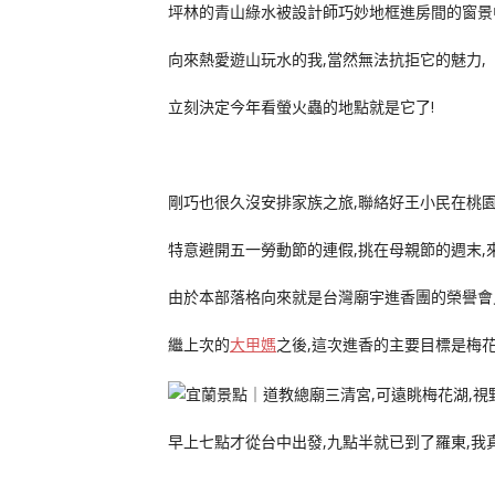
坪林的青山綠水被設計師巧妙地框進房間的窗景
向來熱愛遊山玩水的我,當然無法抗拒它的魅力,
立刻決定今年看螢火蟲的地點就是它了!
剛巧也很久沒安排家族之旅,聯絡好王小民在桃園
特意避開五一勞動節的連假,挑在母親節的週末,
由於本部落格向來就是台灣廟宇進香團的榮譽會
繼上次的
大甲媽
之後,這次進香的主要目標是梅花
早上七點才從台中出發,九點半就已到了羅東,我真