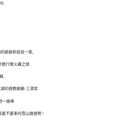
中,
的爺爺和叔叔一家,
來進行螢火蟲之旅.
員,
湖的道教總廟-三清宮.
愛不塞車的雪山隧道啊 !