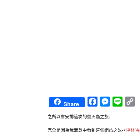
Faceboo
Messe
Lin
Share
L
之所以會安排這次的螢火蟲之旅,
完全是因為我無意中看到這個網站之故->
坪林映