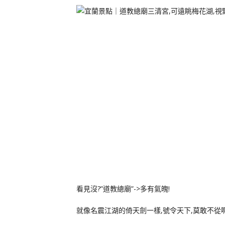
看見沒?”道教總廟”->多有氣魄!
就像名震江湖的倚天劍一樣,號令天下,莫敢不從啊