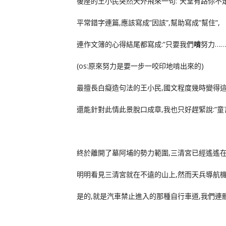
後座的王小民突然天外飛來一句:”天堂有路你不走,
平常錯字連篇,應該寫成”因該”,幫助寫成”幫住”,
連作文簿的心得結尾都寫成:”只要我們
啃
努力…….
(os:原來努力是要一步一咬印地啃出來的)
最擅長白癡造句法的王小民,國文程度幾時變得這
還能針對此情此景脫口成章,我也只好趕緊說:”童言
終於離開了墓阿埔的勢力範圍,三清宮已經遙遙在
明明看見三清宮就在不遠的山上,然而天兵導航機
是的,就是汽車禁止進入的那種自行車道,我們連