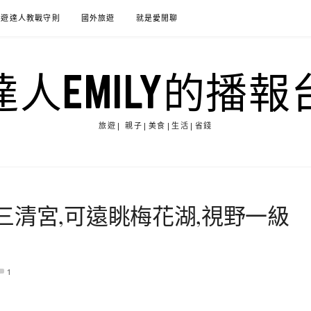
旅遊達人教戰守則
國外旅遊
就是愛閒聊
達人EMILY的播報
旅遊| 親子|美食|生活|省錢
三清宮,可遠眺梅花湖,視野一級
1