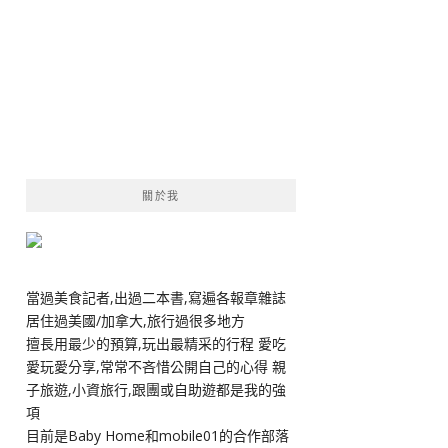
關於我
當過美食記者,出過二本書,寫遍各報章雜誌
居住過美國/加拿大,旅行過很多地方
擅長用最少的預算,玩出最精采的行程 愛吃
愛玩愛分享,常常不吝惜公開自己的心得 親
子旅遊,小資旅行,跟團或自助遊都是我的強
項
目前是Baby Home和mobile01的合作部落