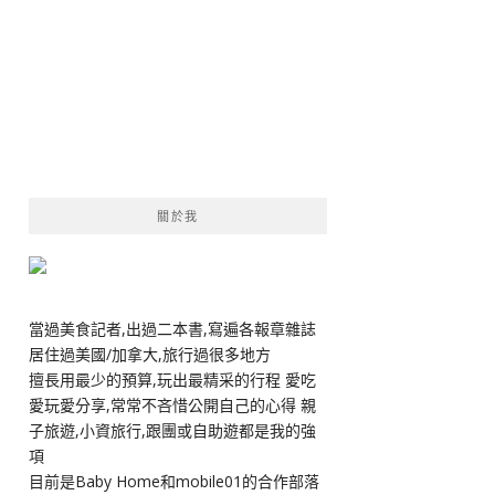
關於我
當過美食記者,出過二本書,寫遍各報章雜誌
居住過美國/加拿大,旅行過很多地方
擅長用最少的預算,玩出最精采的行程 愛吃
愛玩愛分享,常常不吝惜公開自己的心得 親
子旅遊,小資旅行,跟團或自助遊都是我的強
項
目前是Baby Home和mobile01的合作部落