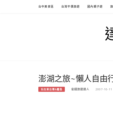
Skip
台中美食區
台灣平價旅遊
國內親子遊
to
content
澎湖之旅~懶人自由行(
省錢旅遊達人
2007-10-11
玩在東台灣&離島