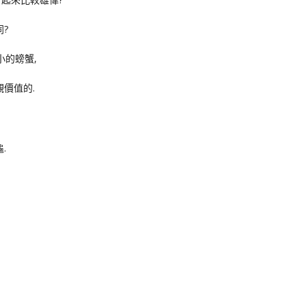
?
小的螃蟹,
價值的.
.