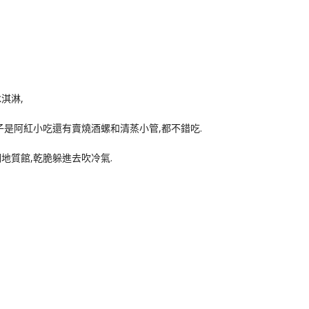
淇淋,
子是阿紅小吃還有賣燒酒螺和清蒸小管,都不錯吃.
地質館,乾脆躲進去吹冷氣.