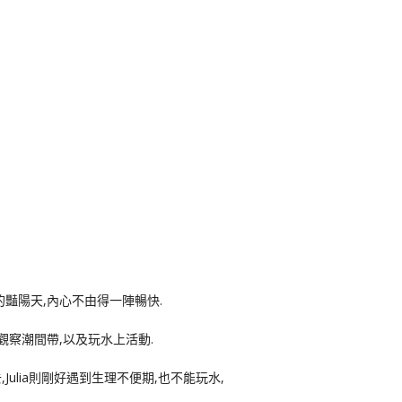
k
nger
e
Copy
ink
的豔陽天,內心不由得一陣暢快.
觀察潮間帶,以及玩水上活動.
ulia則剛好遇到生理不便期,也不能玩水,