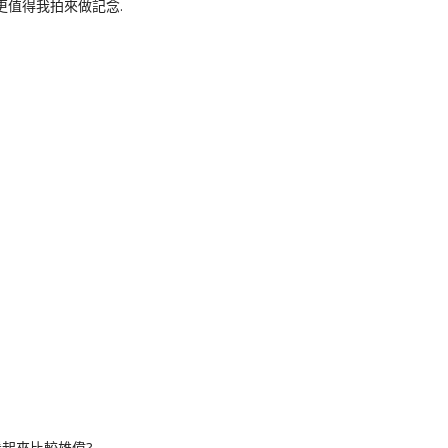
更值得我拍來做記念.
起來比較雄偉?