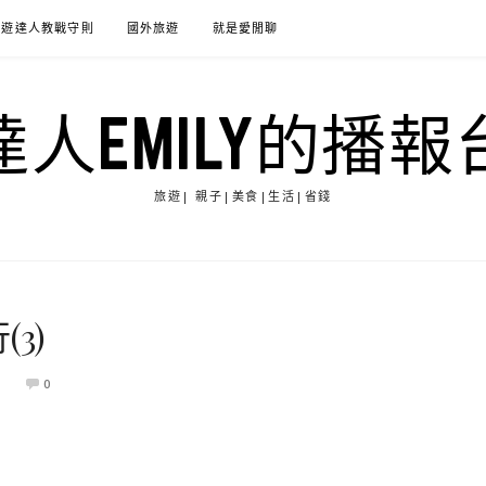
旅遊達人教戰守則
國外旅遊
就是愛閒聊
達人EMILY的播報
旅遊| 親子|美食|生活|省錢
3)
0