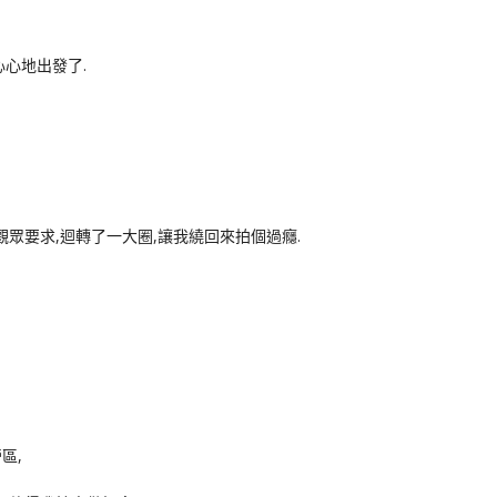
心心地出發了.
應觀眾要求,迴轉了一大圈,讓我繞回來拍個過癮.
區,