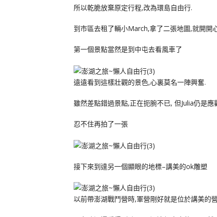
所以乾脆放棄原定行程,改為環島自由行.
到市區去租了輛小March,拿了二張地圖,就開開
第一個景點當然是到中屯去看風車了
遠遠看到這樣壯觀的景色,心裏莫名一陣興奮.
雖然差點錯過景點,正在扼腕不已, 但Julia仍是
忍不住再拍了一張
接下來到達另一個顯眼的地標–講美的ok雕塑
以前帶澎湖戰鬥營時,軍營剛好就是位於講美的營