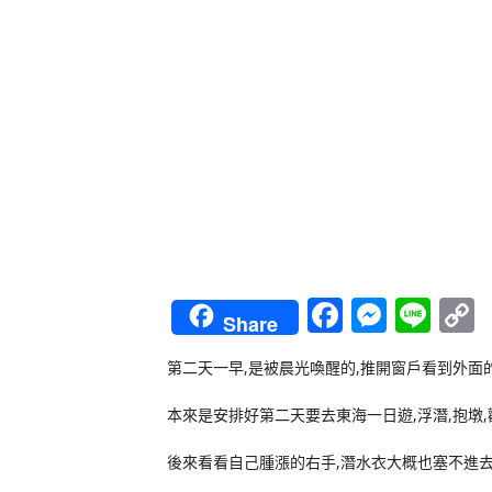
Faceboo
Messe
Lin
Share
L
第二天一早,是被晨光喚醒的,推開窗戶看到外面
本來是安排好第二天要去東海一日遊,浮潛,抱墩,
後來看看自己腫漲的右手,潛水衣大概也塞不進去,J