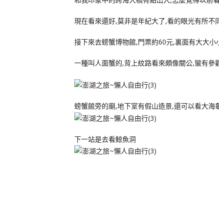
現在看來還好,莫非是年紀大了,看的眼光有所不同
接下來去螃蟹博物館,門票約60元,裏面有大大小
一種叫人面蟹的,背上紋路看來頗像關公,蠻有參觀
螃蟹館旁的廟,地下室有假山造景,還可以看大海龜
下一站是去看鯨魚洞