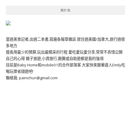
關於我
當過美食記者,出過二本書,寫遍各報章雜誌 居住過美國/加拿大,旅行過很
多地方
擅長用最少的預算,玩出最精采的行程 愛吃愛玩愛分享,常常不吝惜公開
自己的心得 親子旅遊,小資旅行,跟團或自助遊都是我的強項
目前是Baby Home和mobile01的合作部落客 大家快來跟著達人Emily吃
喝玩樂省錢遊吧!
聯絡我: painichun@gmail.com