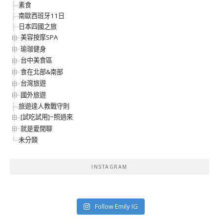
素食
南歐西班牙11日
日本四國之旅
美容按摩SPA
瑜珈健身
台中美食區
食在北部&南部
台灣旅遊
國外旅遊
旅遊達人教戰守則
[試吃試用]~照過來
就是愛閒聊
未分類
INSTAGRAM
Follow Emily IG