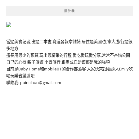
關於我
當過美食記者,出過二本書,寫遍各報章雜誌 居住過美國/加拿大,旅行過很
多地方
擅長用最少的預算,玩出最精采的行程 愛吃愛玩愛分享,常常不吝惜公開
自己的心得 親子旅遊,小資旅行,跟團或自助遊都是我的強項
目前是Baby Home和mobile01的合作部落客 大家快來跟著達人Emily吃
喝玩樂省錢遊吧!
聯絡我: painichun@gmail.com