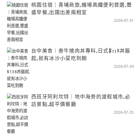
桃園住宿｜青埔商旅,機場高鐵便利首選,豐
盛早餐,出國出差兩相宜
2026-07-31
台中美食｜叁牛燒肉丼專科,日式$138丼飯
起,就有冰沙小菜吃到飽
2026-07-30
西班牙阿利坎特｜地中海旁的渡假城市,必
訪景點,超平價餐廳
2026-07-25