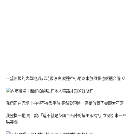
一望無垠的大草地,風起時很涼爽,就連帶小朋友來放風箏也很適合喔!🎈
我們正在河堤上拍得不亦樂乎時,突然發現這一區還放置了幾顆大石頭
我靈機一動,馬上說:「這不就是英國巨石陣的埔里版嗎?」立刻引來一陣
哄笑😆