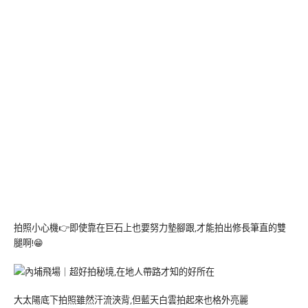
拍照小心機👉即使靠在巨石上也要努力墊腳跟,才能拍出修長筆直的雙
腿啊!😁
大太陽底下拍照雖然汗流浹背,但藍天白雲拍起來也格外亮麗