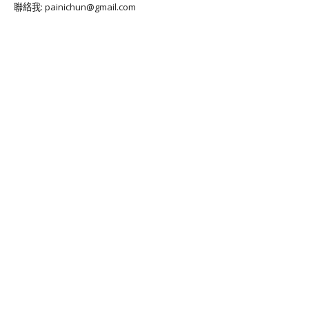
聯絡我: painichun@gmail.com