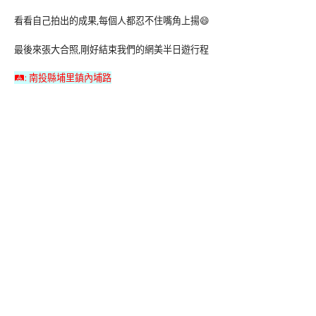
看看自己拍出的成果,每個人都忍不住嘴角上揚😄
最後來張大合照,剛好結束我們的網美半日遊行程
🛤: 南投縣埔里鎮內埔路