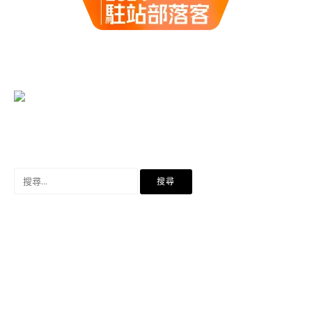
搜
尋
關
鍵
字: