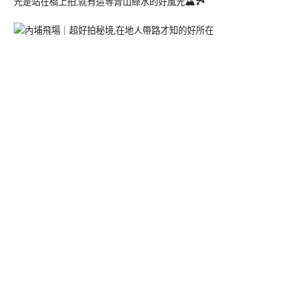
光是站在橋上拍,就有這等青山綠水的好風光🏔🏞