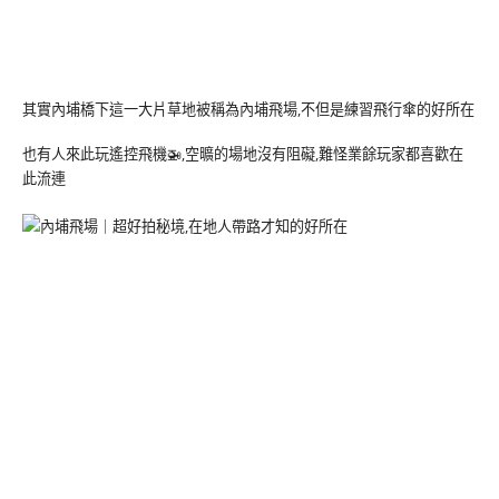
其實內埔橋下這一大片草地被稱為內埔飛場,不但是練習飛行傘的好所在
也有人來此玩遙控飛機🚁,空曠的場地沒有阻礙,難怪業餘玩家都喜歡在
此流連