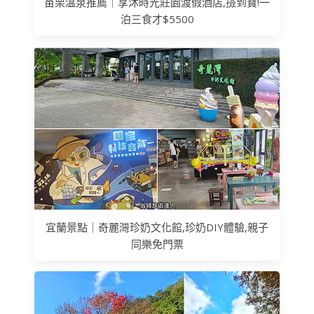
苗栗溫泉推薦｜享沐時光莊園渡假酒店,撿到寶!一
泊三食才$5500
宜蘭景點｜奇麗灣珍奶文化館,珍奶DIY體驗,親子
同樂免門票