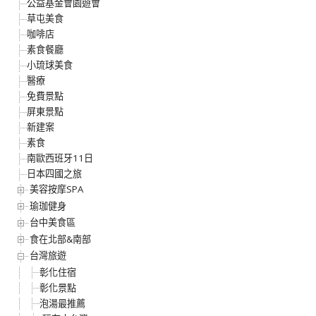
公益基金會園遊會
草屯美食
咖啡店
素食餐廳
小琉球美食
醫療
免費景點
屏東景點
新建案
素食
南歐西班牙11日
日本四國之旅
美容按摩SPA
瑜珈健身
台中美食區
食在北部&南部
台灣旅遊
彰化住宿
彰化景點
泡湯最推薦