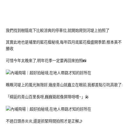
我們找到樹蔭底下比較涼爽的停車位,就開始爬到河堤上拍照了
其實此地也是埔里的藍花楹秘境,每年四月底藍花楹盛開季節,根本美不
勝收
可惜今年太晚來了,明年花季一定要再回來拍照📸
瞧瞧河堤上的風光無限好,幾座青山就矗立在眼前,我都差點引吭高歌了:
「綿延的青山百里長呀,巍巍聳起像屏障呀喂~」🎤
不過日頭赤炎炎,還是抓緊時間拍照才是正解🤳