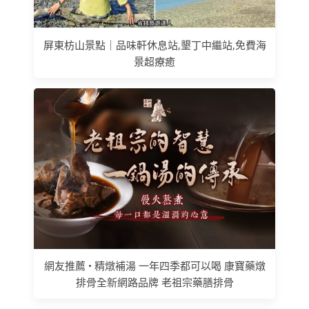
屏東枋山景點｜品味軒休息站,墾丁中繼站,免費海
景超療癒
網友推薦 • 精燉補湯 一年四季都可以喝 康寶藥燉
排骨全新網路品牌 老祖宗藥膳排骨