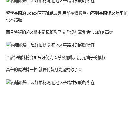
留學英國的Jude說巨石陣他去過,目前疫情嚴重,拍不到英國版,來埔里拍
也不錯啦!
而且這張拍起來根本是長腿歐巴,完全沒有辜負他185的身高💯
至於短腿妹挖奔郎只好努力深呼吸,假裝出月光仙子的模樣
高舉的魔法棒一揮,就要代替月亮逞罰你了🧚