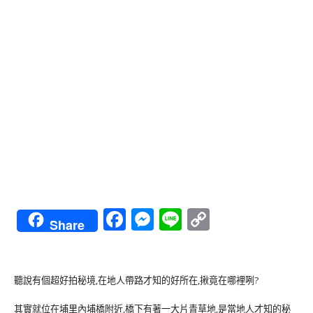
Facebook
Messenger
Line
Copy
Share
Link
聽說有個超好拍秘境,在地人帶路才知的好所在,揪竟在哪裡咧?
其實就位在埔里內埔橋附近,橋下有著一大片青草地,是當地人才知的秘