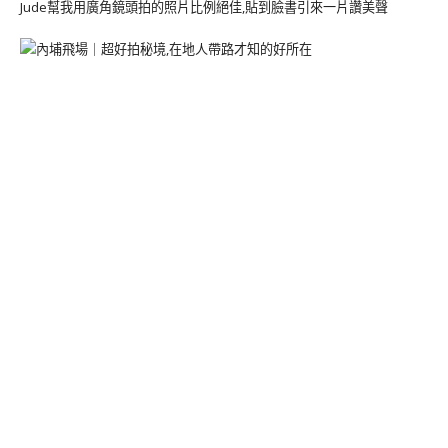
Jude幫我用廣角鏡頭拍的照片比例絕佳,貼到臉書引來一片讚美聲