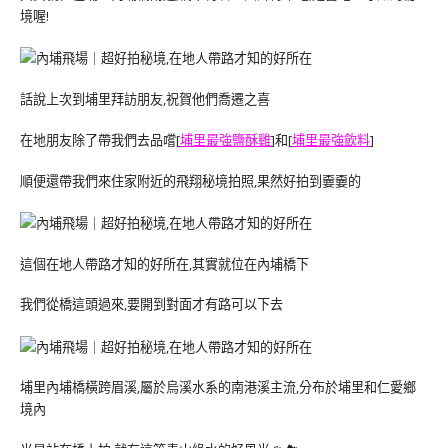
境喔!
話說上次到埔里拜訪朋友,祝賀他們喬遷之喜
在地朋友除了帶我們去品嚐[
埔里最強鹽酥雞
]和[
埔里最強飲料
]
順便還帶我們來住家附近的飛翔秘境拍照,果然好拍到嫑嫑的
這個在地人帶路才知的好所在,其實就位在內埔橋下
我們從橋這頭過來,要開到對面才有路可以下去
埔里內埔橋橫跨眉溪,屬於烏溪水系的南港溪主流,分布於埔里和仁愛鄉
境內