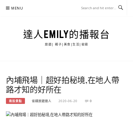
Skip
MENU
to
content
達人EMILY的播報台
旅遊| 親子|美食|生活|省錢
內埔飛場｜超好拍秘境,在地人帶
路才知的好所在
南投景點
省錢旅遊達人
2020-06-20
0