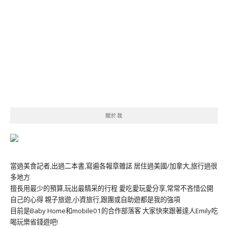
關於我
當過美食記者,出過二本書,寫遍各報章雜誌 居住過美國/加拿大,旅行過很
多地方
擅長用最少的預算,玩出最精采的行程 愛吃愛玩愛分享,常常不吝惜公開
自己的心得 親子旅遊,小資旅行,跟團或自助遊都是我的強項
目前是Baby Home和mobile01的合作部落客 大家快來跟著達人Emily吃
喝玩樂省錢遊吧!