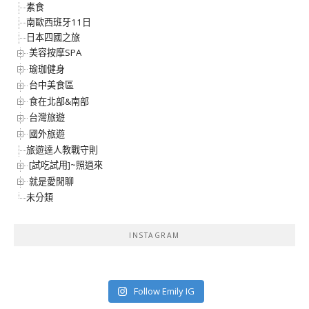
素食
南歐西班牙11日
日本四國之旅
美容按摩SPA
瑜珈健身
台中美食區
食在北部&南部
台灣旅遊
國外旅遊
旅遊達人教戰守則
[試吃試用]~照過來
就是愛閒聊
未分類
INSTAGRAM
Follow Emily IG