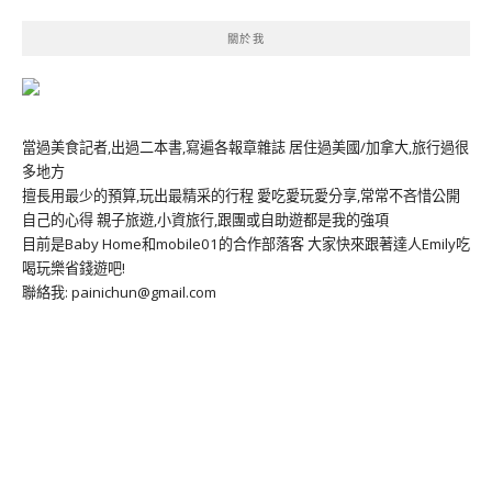
關於我
當過美食記者,出過二本書,寫遍各報章雜誌 居住過美國/加拿大,旅行過很
多地方
擅長用最少的預算,玩出最精采的行程 愛吃愛玩愛分享,常常不吝惜公開
自己的心得 親子旅遊,小資旅行,跟團或自助遊都是我的強項
目前是Baby Home和mobile01的合作部落客 大家快來跟著達人Emily吃
喝玩樂省錢遊吧!
聯絡我: painichun@gmail.com