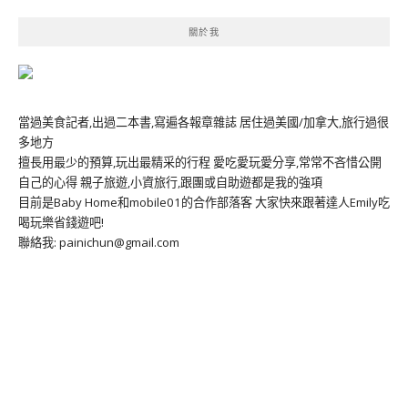
關於我
當過美食記者,出過二本書,寫遍各報章雜誌 居住過美國/加拿大,旅行過很
多地方
擅長用最少的預算,玩出最精采的行程 愛吃愛玩愛分享,常常不吝惜公開
自己的心得 親子旅遊,小資旅行,跟團或自助遊都是我的強項
目前是Baby Home和mobile01的合作部落客 大家快來跟著達人Emily吃
喝玩樂省錢遊吧!
聯絡我: painichun@gmail.com