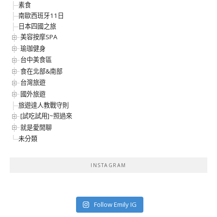
素食
南歐西班牙11日
日本四國之旅
美容按摩SPA
瑜珈健身
台中美食區
食在北部&南部
台灣旅遊
國外旅遊
旅遊達人教戰守則
[試吃試用]~照過來
就是愛閒聊
未分類
INSTAGRAM
Follow Emily IG