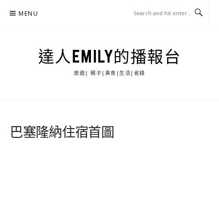
Skip
MENU
to
content
達人EMILY的播報台
旅遊| 親子|美食|生活|省錢
巴塞隆納住宿首圖