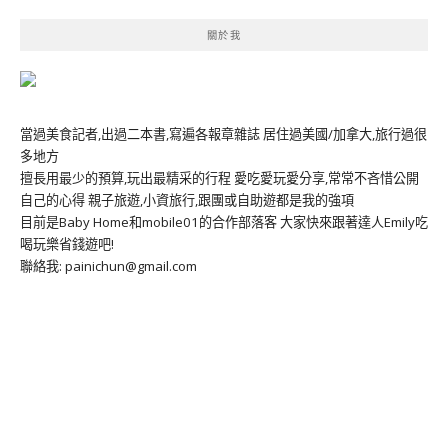
關於我
當過美食記者,出過二本書,寫遍各報章雜誌 居住過美國/加拿大,旅行過很
多地方
擅長用最少的預算,玩出最精采的行程 愛吃愛玩愛分享,常常不吝惜公開
自己的心得 親子旅遊,小資旅行,跟團或自助遊都是我的強項
目前是Baby Home和mobile01的合作部落客 大家快來跟著達人Emily吃
喝玩樂省錢遊吧!
聯絡我: painichun@gmail.com