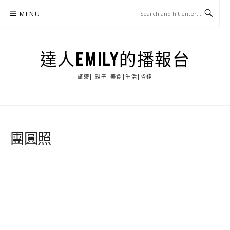
Skip
MENU
to
content
達人EMILY的播報台
旅遊| 親子|美食|生活|省錢
團圓照