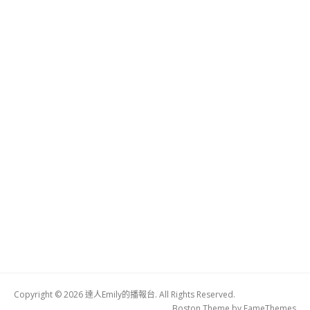
Copyright © 2026 達人Emily的播報台. All Rights Reserved.
Boston Theme by
FameThemes