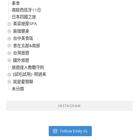
素食
南歐西班牙11日
日本四國之旅
美容按摩SPA
瑜珈健身
台中美食區
食在北部&南部
台灣旅遊
國外旅遊
旅遊達人教戰守則
[試吃試用]~照過來
就是愛閒聊
未分類
INSTAGRAM
Follow Emily IG