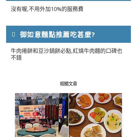
沒有喔,不用外加10%的服務費
御如意麵點推薦吃甚麼?
牛肉捲餅和豆沙鍋餅必點,紅燒牛肉麵的口碑也
不錯
相關文章