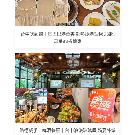
台中吃到飽｜星巴巴港台美食:熱炒港點$698起,
壽星88折優惠
路德威手工啤酒餐廳｜台中浪漫玻璃屋,婚宴外燴