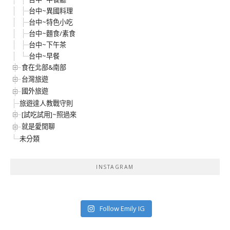
台中~異國料理
台中~特色小吃
台中~麵食/素食
台中~下午茶
台中~早餐
食在北部&南部
台灣旅遊
國外旅遊
旅遊達人教戰守則
[試吃試用]~照過來
就是愛閒聊
未分類
INSTAGRAM
Follow Emily IG