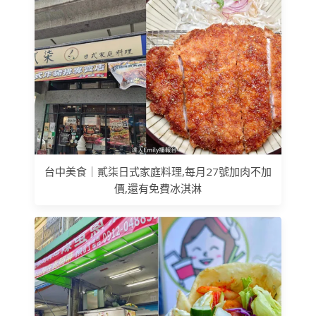
台中美食｜貳柒日式家庭料理,每月27號加肉不加
價,還有免費冰淇淋