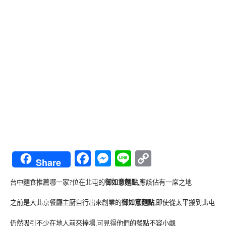
Facebook
Messenger
Line
Copy
Share
Link
台中麵食推薦哪一家?位在北屯的
御如意麵點
,應該佔有一席之地
之前是大北京餐廳主廚自行出來創業的
御如意麵點
,即使從太平搬到北屯
仍然吸引不少在地人前來捧場,可見得他們的餐點不容小覷