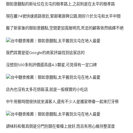
御如意麵點的新址位在北屯的樹孝路上,之前則是在太平的樹孝路
現在離74號快速道路很近,緊鄰著廍興公園,剛好介於北屯和太平中間
搬了新家後的御如意麵點,空間更加寬敞明亮,死忠的顧客依然絡繹不絕
我們其實是從Google的商家評論找到這家店的
沒想到500多則評價還高達4.3顆星,可見得有一定口碑
店內也沒有太多花俏裝潢,就是一般樸實的小吃店
中午用餐時間很快就坐滿客人,還有不少人是攜家帶眷一起來打牙祭
調味料和餐具倒是分門別類在餐檯上放好,而且有用心維持整潔度