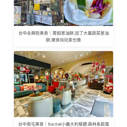
台中永興街美食｜菁姐蔥油餅,加了大量蔬菜蔥油
餅,連食尚玩家也推
台中南屯美食｜Bacitali小義大利餐廳:森林系歐風