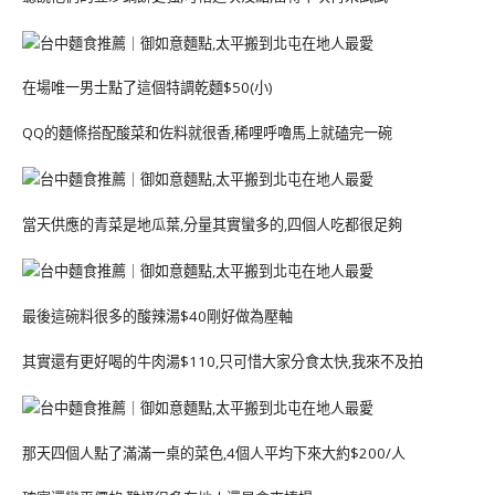
在場唯一男士點了這個特調乾麵$50(小)
QQ的麵條搭配酸菜和佐料就很香,稀哩呼嚕馬上就磕完一碗
當天供應的青菜是地瓜葉,分量其實蠻多的,四個人吃都很足夠
最後這碗料很多的酸辣湯$40剛好做為壓軸
其實還有更好喝的牛肉湯$110,只可惜大家分食太快,我來不及拍
那天四個人點了滿滿一桌的菜色,4個人平均下來大約$200/人