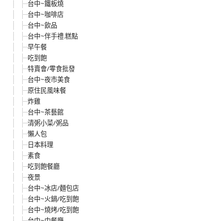
台中~鐵板燒
台中~咖啡店
台中~飲品
台中~伴手禮.糕點
早午餐
吃到飽
特賣會/零食批發
台中~夜市美食
原住民風味餐
炸雞
台中~茶藝館
清粥小菜/粥品
懶人包
日本料理
素食
吃到飽餐廳
夜景
台中~冰店/麵包店
台中~火鍋/吃到飽
台中~燒烤/吃到飽
台中~中餐廳