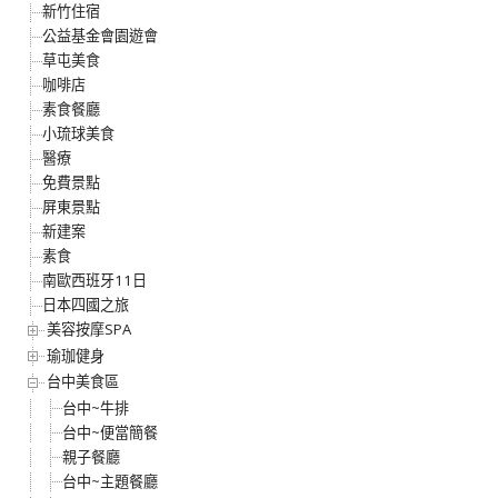
新竹住宿
公益基金會園遊會
草屯美食
咖啡店
素食餐廳
小琉球美食
醫療
免費景點
屏東景點
新建案
素食
南歐西班牙11日
日本四國之旅
美容按摩SPA
瑜珈健身
台中美食區
台中~牛排
台中~便當簡餐
親子餐廳
台中~主題餐廳