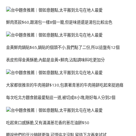
鮮肉蒸餃$60,跟湯包一樣8個一籠,但是味道還是湯包比較出色
韭黃鮮肉鍋貼$65,鍋貼的個頭不小,我們點了二份,所以這盤有12個
表皮煎得金黃酥脆,內餡是韭黃+鮮肉,沾點調味料吃更加分
大家都很推崇的牛肉捲餅$130,包裹著青蔥的牛肉捲餅吃起來挺過癮
每次吃北方麵食館最愛點這一道,被切成8小塊,剛好每人分到2個
吃起來口感酥脆,又有滿滿蔥花香的蔥花油餅$50
聽說他們的豆沙鍋餅更強,可惜這次沒點,留待下次再來試試