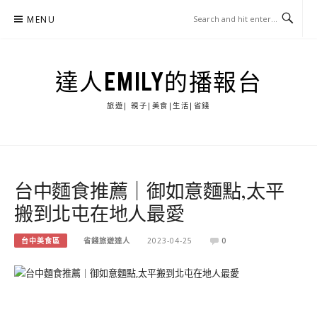
Skip
MENU
to
content
達人EMILY的播報台
旅遊| 親子|美食|生活|省錢
台中麵食推薦｜御如意麵點,太平
搬到北屯在地人最愛
台中美食區
省錢旅遊達人
2023-04-25
0