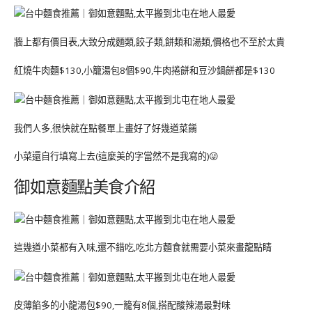
牆上都有價目表,大致分成麵類,餃子類,餅類和湯類,價格也不至於太貴
紅燒牛肉麵$130,小籠湯包8個$90,牛肉捲餅和豆沙鍋餅都是$130
我們人多,很快就在點餐單上畫好了好幾道菜餚
小菜還自行填寫上去(這麼美的字當然不是我寫的)😜
御如意麵點美食介紹
這幾道小菜都有入味,還不錯吃,吃北方麵食就需要小菜來畫龍點睛
皮薄餡多的小龍湯包$90,一籠有8個,搭配酸辣湯最對味