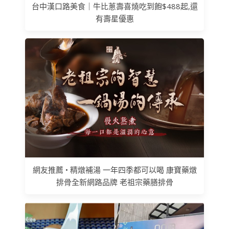
台中漢口路美食｜牛比蔥壽喜燒吃到飽$488起,還
有壽星優惠
網友推薦 • 精燉補湯 一年四季都可以喝 康寶藥燉
排骨全新網路品牌 老祖宗藥膳排骨