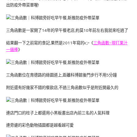
出防疫外帶菜單喔!
三角函數是一家開了14年的早午餐老店,約莫10年前左右我就來吃過了
結果翻一下之前寫的食記,果然是2011年寫的👉《
三角函數~現打果汁
一級棒
》
三角函數位在育德路的綠園道上,距離科博館後門步行不用5分鐘
附近還有好幾家不錯的餐飲店,不過三角函數似乎是附近開最久的
連店門口的柱子上都還用小黑板畫出店內前三名的人氣料理
連旁邊的彩色動物插圖都是越看越可愛