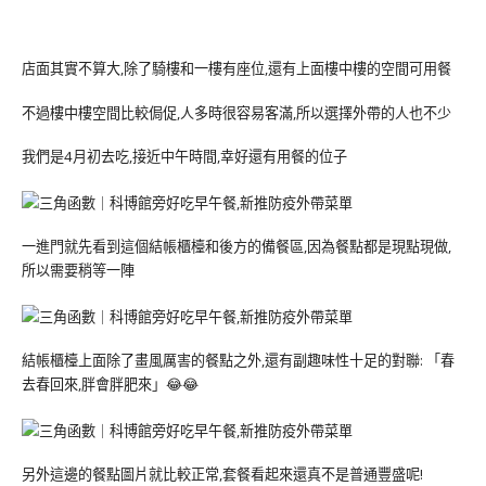
店面其實不算大,除了騎樓和一樓有座位,還有上面樓中樓的空間可用餐
不過樓中樓空間比較侷促,人多時很容易客滿,所以選擇外帶的人也不少
我們是4月初去吃,接近中午時間,幸好還有用餐的位子
一進門就先看到這個結帳櫃檯和後方的備餐區,因為餐點都是現點現做,
所以需要稍等一陣
結帳櫃檯上面除了畫風厲害的餐點之外,還有副趣味性十足的對聯: 「春
去春回來,胖會胖肥來」😂😂
另外這邊的餐點圖片就比較正常,套餐看起來還真不是普通豐盛呢!