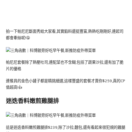
拍一下帕尼尼斷面秀給大家看,其實餡料還挺豐富,熱熱吃剛剛好,連起司
都會牽絲呢!🤤
帕尼尼套餐除了熱壓吐司,連配菜也不含糊,包括了蔬果沙拉,還有加了脆
片的優格
連餐具的金色小鏟子都是精挑細選,這樣豐盛的套餐才賣你$259,真的CP
值超高!👍
迷迭香料嫩煎雞腿排
這是迷迭香料嫩煎雞腿排$239,除了沙拉,麵包,還有看起來很犯規的雞腿