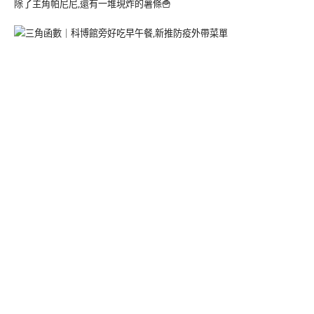
除了主角帕尼尼,還有一堆現炸的薯條🍟