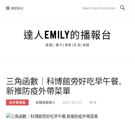
Skip
MENU
to
content
達人EMILY的播報台
旅遊| 親子|美食|生活|省錢
三角函數｜科博館旁好吃早午餐,
新推防疫外帶菜單
台中美食區
省錢旅遊達人
2021-05-31
0