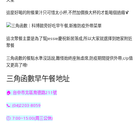
這麼好喝的附餐果汁只可惜太小杯,不然加價換大杯的才能喝個過癮🍹
這次聚餐主要是為了幫Jessie慶祝新居落成,所以大家就選擇到她家附近
聚餐
三角函數的餐點水準沒話說,難怪始終座無虛席,防疫期間提供外帶,c/p值
又更高了唷!
三角函數早午餐地址
🏠: 台中市北區育德路211號
📞: (04)2203-8059
🕖: 7:00~15:00(周三公休)