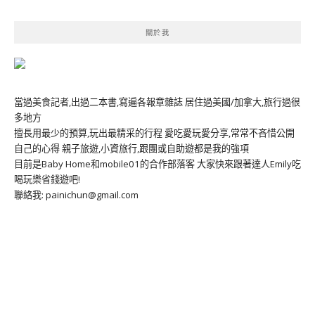
關於我
當過美食記者,出過二本書,寫遍各報章雜誌 居住過美國/加拿大,旅行過很
多地方
擅長用最少的預算,玩出最精采的行程 愛吃愛玩愛分享,常常不吝惜公開
自己的心得 親子旅遊,小資旅行,跟團或自助遊都是我的強項
目前是Baby Home和mobile01的合作部落客 大家快來跟著達人Emily吃
喝玩樂省錢遊吧!
聯絡我: painichun@gmail.com