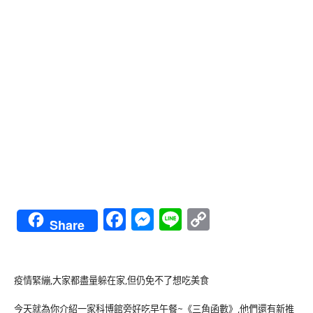
Facebook
Messenger
Line
Copy
Share
Link
疫情緊繃,大家都盡量躲在家,但仍免不了想吃美食
今天就為你介紹一家科博館旁好吃早午餐~《三角函數》,他們還有新推