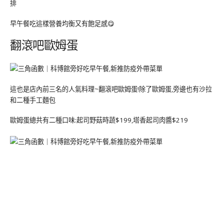
排
早午餐吃這樣營養均衡又有飽足感😋
翻滾吧歐姆蛋
這也是店內前三名的人氣料理~翻滾吧歐姆蛋!除了歐姆蛋,旁邊也有沙拉
和二種手工麵包
歐姆蛋總共有二種口味:起司野菇時蔬$199,塔香起司肉醬$219