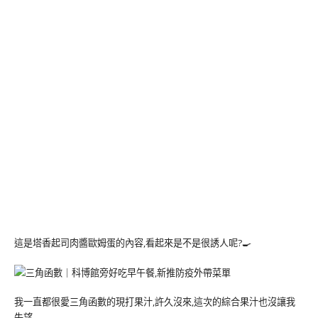
這是塔香起司肉醬歐姆蛋的內容,看起來是不是很誘人呢?🍳
我一直都很愛三角函數的現打果汁,許久沒來,這次的綜合果汁也沒讓我
失望