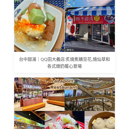
台中甜湯｜QQ田大義店:炙燒焦糖豆花,燒仙草和
各式燉奶暖心登場