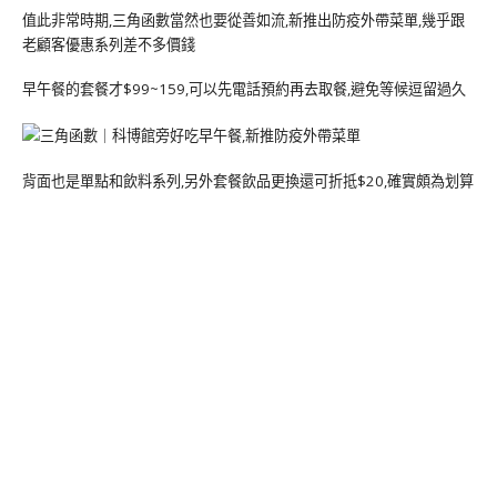
值此非常時期,三角函數當然也要從善如流,新推出防疫外帶菜單,幾乎跟
老顧客優惠系列差不多價錢
早午餐的套餐才$99~159,可以先電話預約再去取餐,避免等候逗留過久
背面也是單點和飲料系列,另外套餐飲品更換還可折抵$20,確實頗為划算