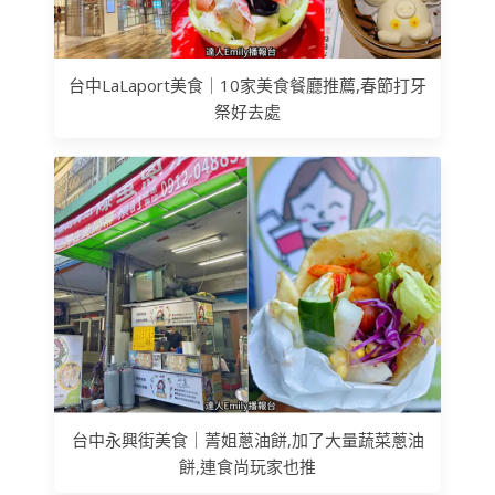
台中LaLaport美食｜10家美食餐廳推薦,春節打牙
祭好去處
台中永興街美食｜菁姐蔥油餅,加了大量蔬菜蔥油
餅,連食尚玩家也推