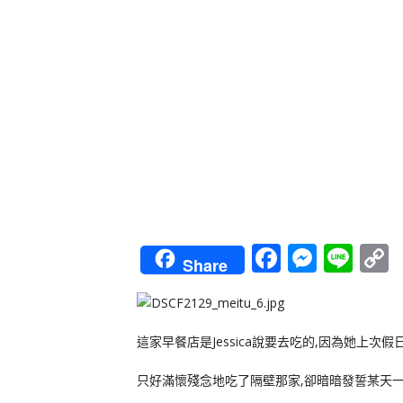
Faceboo
Messe
Lin
Share
L
這家早餐店是Jessica說要去吃的,因為她上次假
只好滿懷殘念地吃了隔壁那家,卻暗暗發誓某天一