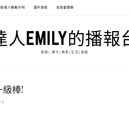
旅遊達人教戰守則
國外旅遊
就是愛閒聊
達人EMILY的播報
旅遊| 親子|美食|生活|省錢
級棒!
2