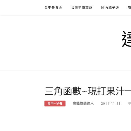
Skip
台中美食區
台灣平價旅遊
國內親子遊
to
content
三角函數~現打果汁一
省錢旅遊達人
2011-11-11
台中~早餐