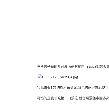
三角盒子餐的吐司裏面還有餡料,Jessica說類
我點這個$79的鄉村蔬菜堡,顏色搭配得賞心悅目
可惜的是我才吃第一口莎拉,就發現漢堡中間多夾