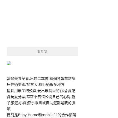
關於我
當過美食記者,出過二本書,寫遍各報章雜誌
居住過美國/加拿大,旅行過很多地方
擅長用最少的預算,玩出最精采的行程 愛吃
愛玩愛分享,常常不吝惜公開自己的心得 親
子旅遊,小資旅行,跟團或自助遊都是我的強
項
目前是Baby Home和mobile01的合作部落