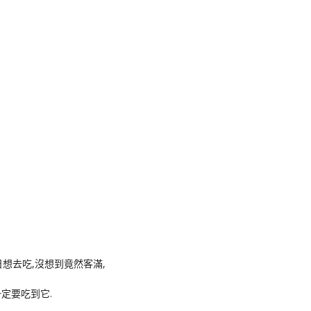
k
nger
e
Copy
ink
日想去吃,沒想到竟然客滿,
定要吃到它.