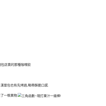
似麵包店賣的那種咖哩餃
,漢堡包也有先烤過,略帶酥脆口感.
了一根異物.