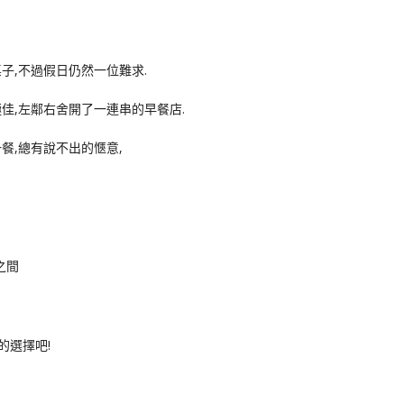
子,不過假日仍然一位難求.
佳,左鄰右舍開了一連串的早餐店.
餐,總有說不出的愜意,
之間
的選擇吧!