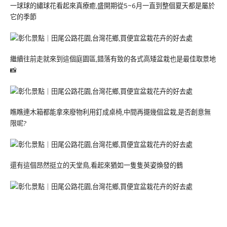
一球球的繡球花看起來真療癒,盛開期從5~6月一直到整個夏天都是屬於
它的季節
繼續往前走就來到這個庭園區,錯落有致的各式高矮盆栽也是最佳取景地
📸
瞧瞧連木箱都能拿來廢物利用釘成桌椅,中間再擺幾個盆栽,是否創意無
限呢?
還有這個昂然挺立的天堂鳥,看起來猶如一隻隻英姿煥發的鶴