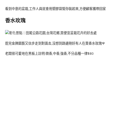
看到中意的盆栽,工作人員就會用塑膠袋幫你裝起來,方便顧客攜帶回家
香水玫瑰
逛完金牌園藝又信步走到對面去,沒想到路邊剛好有人在賣香水玫瑰🌹
老闆很可愛地在黑板上註明:微香,中香,強香,不分品種一律$80