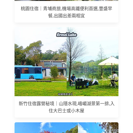
桃園住宿｜青埔商旅,機場高鐵便利首選,豐盛早
餐,出國出差兩相宜
新竹住宿露營秘境｜山隱水現,峨嵋湖景第一排,入
住大巴士或小木屋