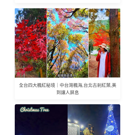
全台四大楓紅秘境｜中台灣楓海,台北古剎紅葉,美
到讓人屏息