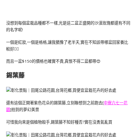
沒想到每個盆栽品種都不一樣,光是這二盆正盛開的沙漠玫瑰都還有不同
的名字呢!
一個是紅妝,一個是格格,讓我猶豫了老半天,實在不知該帶哪盆回家養比
較好🤷‍♀️
而且一盆$150的價格也確實不貴,真恨不得二盆都帶😍
錫葉藤
還有這個正開著紫色花朵的錫葉藤,立刻聯想到之前跑去[
中寮六七一花
園
]拍到的夢幻美景
可惜我向來是個植物殺手,錫葉藤不知好種否?實在沒勇氣亂買