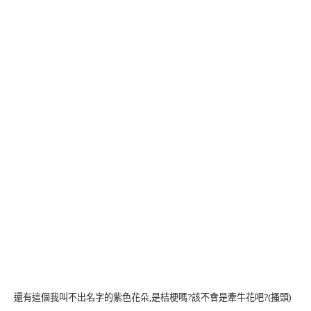
還有這個我叫不出名字的紫色花朵,是桔梗嗎?該不會是牽牛花吧?(搔頭)