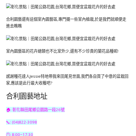
合利園藝還有這個室內園藝區,專門擺一些室內植栽,於是我們就順便走
進去瞧瞧
室內園藝區的花卉總類也不比室外少,還有不少珍貴的蘭花品種呢!
感謝種花達人Jessie特地帶我來田尾見世面,我們各自買了中意的盆栽回
家,應該是此行最大收穫吧?
合利園藝地址
🏠: 彰化縣田尾鄉公園路一段26號
📞: (04)822-3098
🕚: 8:00~17:30