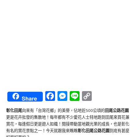
Facebook
Messenger
Line
Copy
Share
Link
彰化田尾
向來有「台灣花鄉」的美譽，佔地近500公頃的
田尾公路花園
更是花卉批發的集散地！每年都有不少愛花人士特地跑到田尾來買花兼
賞花，每逢假日更是遊人如織！間接帶動當地觀光業的成長，也是彰化
有名的賞花景點之一！今天就跟我來瞧瞧
彰化田尾公路花園
到底有甚麼