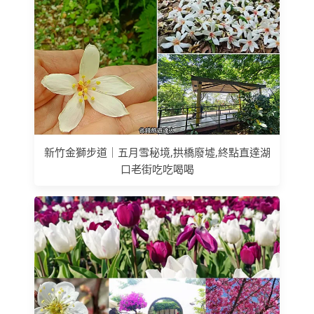
新竹金獅步道｜五月雪秘境,拱橋廢墟,終點直達湖
口老街吃吃喝喝