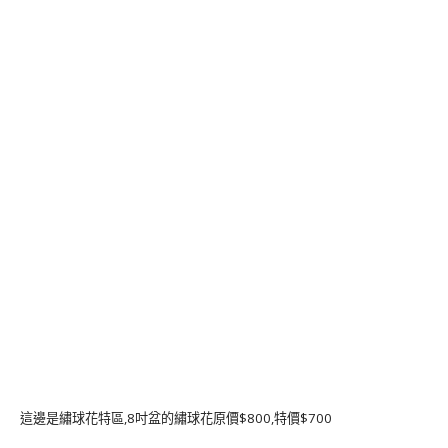
這邊是繡球花特區,8吋盆的繡球花原價$800,特價$700