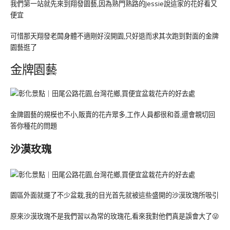
我們第一站就先來到翔發園藝,因為熟門熟路的Jessie說這家的花好看又
便宜
可惜那天翔發老闆身體不適剛好沒開園,只好退而求其次跑到對面的金牌
園藝逛了
金牌園藝
金牌園藝的規模也不小,販賣的花卉眾多,工作人員都很和善,還會親切回
答你種花的問題
沙漠玫瑰
園區外面就擺了不少盆栽,我的目光首先就被這些盛開的沙漠玫瑰所吸引
原來沙漠玫瑰不是我們習以為常的玫瑰花,看來我對他們真是誤會大了😜