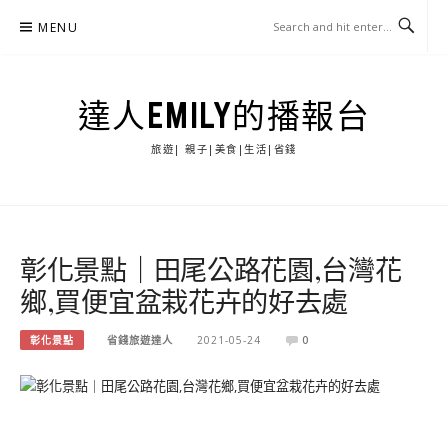
Skip
MENU
to
content
達人EMILY的播報台
旅遊| 親子|美食|生活|省錢
彰化景點｜田尾公路花園,台灣花
鄉,買便宜盆栽花卉的好去處
彰化景點
省錢旅遊達人
2021-05-24
0