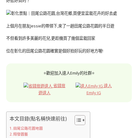
好逛好買的？
上個月在朋友Jessie的帶領下,來了一趟田尾公路花園的半日遊
不但看到許多美麗的花兒,更趁機買了幾個盆栽回家
位在彰化的田尾公路花園確實是個好拍好玩的好地方喔!
⭐歡迎加入達人Emily的社群⭐
省錢旅
達人
遊達人
Emily IG
本文目錄(點名稱快速前往)
田尾公路花園地圖
翔發園藝