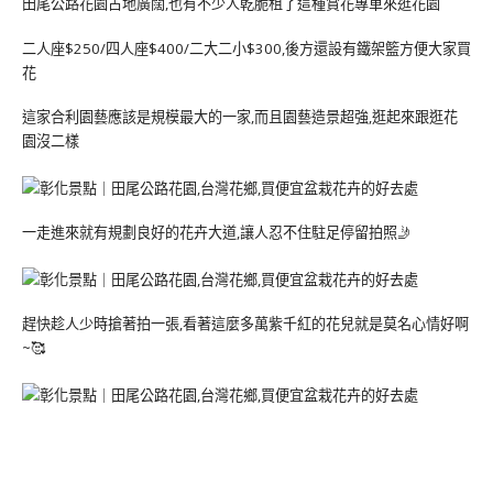
田尾公路花園占地廣闊,也有不少人乾脆租了這種賞花專車來逛花園
二人座$250/四人座$400/二大二小$300,後方還設有鐵架籃方便大家買
花
這家合利園藝應該是規模最大的一家,而且園藝造景超強,逛起來跟逛花
園沒二樣
一走進來就有規劃良好的花卉大道,讓人忍不住駐足停留拍照🤳
趕快趁人少時搶著拍一張,看著這麼多萬紫千紅的花兒就是莫名心情好啊
~🥰