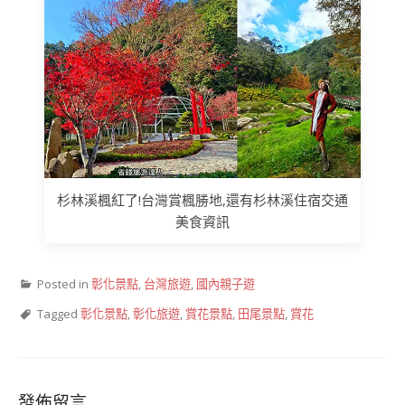
杉林溪楓紅了!台灣賞楓勝地,還有杉林溪住宿交通
美食資訊
Posted in
彰化景點
,
台灣旅遊
,
國內親子遊
Tagged
彰化景點
,
彰化旅遊
,
賞花景點
,
田尾景點
,
賞花
發佈留言