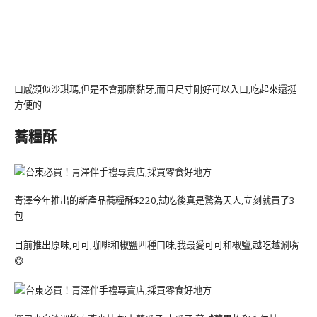
口感類似沙琪瑪,但是不會那麼黏牙,而且尺寸剛好可以入口,吃起來還挺
方便的
蕎糧酥
青澤今年推出的新產品蕎糧酥$220,試吃後真是驚為天人,立刻就買了3
包
目前推出原味,可可,咖啡和椒鹽四種口味,我最愛可可和椒鹽,越吃越涮嘴
😋