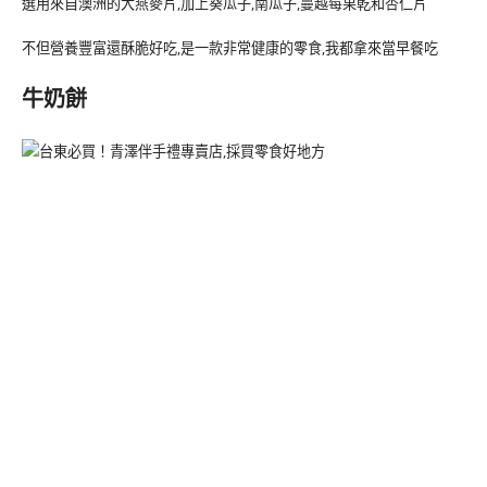
選用來自澳洲的大燕麥片,加上葵瓜子,南瓜子,蔓越莓果乾和杏仁片
不但營養豐富還酥脆好吃,是一款非常健康的零食,我都拿來當早餐吃
牛奶餅