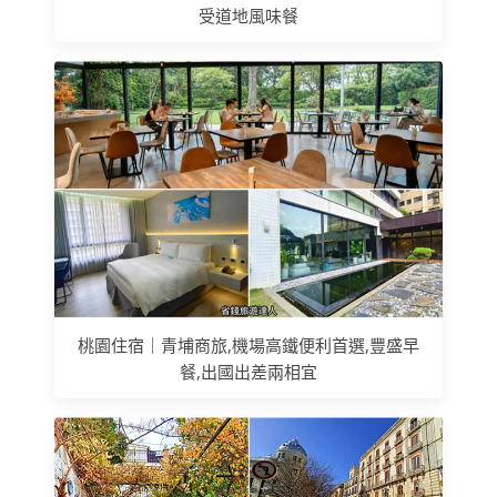
受道地風味餐
桃園住宿｜青埔商旅,機場高鐵便利首選,豐盛早
餐,出國出差兩相宜