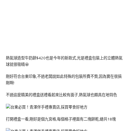
熱氣球造型牛奶餅$420也是今年的新款式,光是禮盒包裝上的立體熱氣
球就很吸睛🤩
剛好符合台東印象,不過老闆說如此特殊的包裝所費不貲,因為實在很搞
剛啊!
不過這麼精美的禮盒送禮看起來比較有面子,熱氣球也頗具在地特色
打開禮盒一看,剛好是個九宮格,每個格子裡面有二塊餅乾,總共18塊