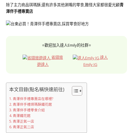
除了主力商品琪瑪酥,還有許多其他涮嘴的零食,難怪大家都很愛光顧
青
澤伴手禮專賣店
⭐歡迎加入達人Emily的社群⭐
省錢旅
達人
遊達人
Emily IG
本文目錄(點名稱快速前往)
青澤伴手禮專賣店在哪裡?
青澤伴手禮琪瑪酥鐵花館
青澤伴手禮零食介紹
青澤鐵花館
青澤正氣一店
青澤正氣二店