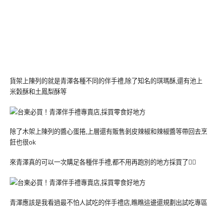
貨架上陳列的就是青澤各種不同的伴手禮,除了知名的琪瑪酥,還有池上
米穀酥和土鳳梨酥等
除了木架上陳列的醬心蛋捲,上層還有販售剝皮辣椒和辣椒醬等帶回去烹
飪也很ok
來青澤真的可以一次購足各種伴手禮,都不用再跑別的地方採買了💁‍♀️
青澤應該是我看過最不怕人試吃的伴手禮店,瞧瞧這邊還規劃出試吃專區