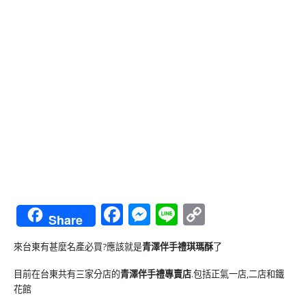
Facebook
Messenger
Line
Copy
Share
Link
來台東有甚麼名產必買?應該就是
青澤伴手禮琪瑪酥
了
目前在台東共有三家分店的
青澤伴手禮專賣店
.包括正氣一店,二店和鐵
花館