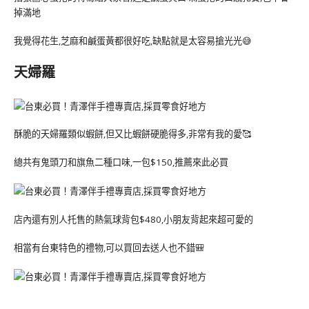
掉滿地
我覺得花生,芝麻和鹹蛋黃都很好吃,缺點就是太容易搶光光😅
天婦羅
酥脆的天婦羅類似蝦餅,但又比蝦餅硬脆得多,非常有我的愛🥰
總共有鬼頭刀和旗魚二種口味,一包$150,推薦來此必買
店內還有別人托售的熱氣球背包$480,小朋友背起來超可愛的
相當有台東特色的禮物,可以買回去送人也不錯🎒