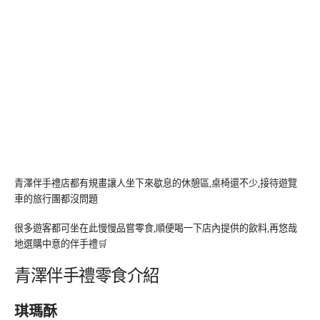
青澤伴手禮店都有規畫讓人坐下來歇息的休憩區,桌椅還不少,接待遊覽
車的旅行團都沒問題
很多遊客都可坐在此慢慢品嘗零食,順便喝一下店內提供的飲料,再悠哉
地選購中意的伴手禮🛒
青澤伴手禮零食介紹
琪瑪酥