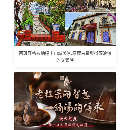
西班牙格拉納達｜山城美景,摩爾古蹟與街頭浪漫
的交響詩