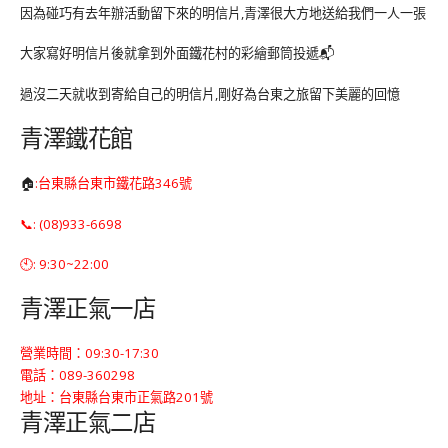
因為碰巧有去年辦活動留下來的明信片,青澤很大方地送給我們一人一張
大家寫好明信片後就拿到外面鐵花村的彩繪郵筒投遞📬
過沒二天就收到寄給自己的明信片,剛好為台東之旅留下美麗的回憶
青澤鐵花館
🏠
:台東縣台東市鐵花路346號
📞: (08)933-6698
🕙: 9:30~22:00
青澤正氣一店
營業時間：09:30-17:30
電話：089-360298
地址：台東縣台東市正氣路201號
青澤正氣二店