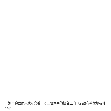
一進門迎面而來就是寫著青澤二個大字的櫃台,工作人員很有禮貌地招呼
我們