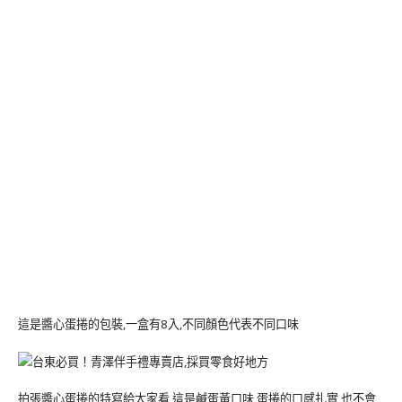
這是醬心蛋捲的包裝,一盒有8入,不同顏色代表不同口味
拍張醬心蛋捲的特寫給大家看,這是鹹蛋黃口味,蛋捲的口感扎實,也不會