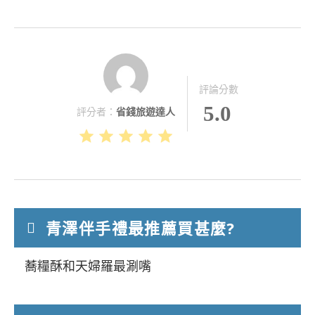
評論分數
5.0
評分者：
省錢旅遊達人
青澤伴手禮最推薦買甚麼?
蕎糧酥和天婦羅最涮嘴