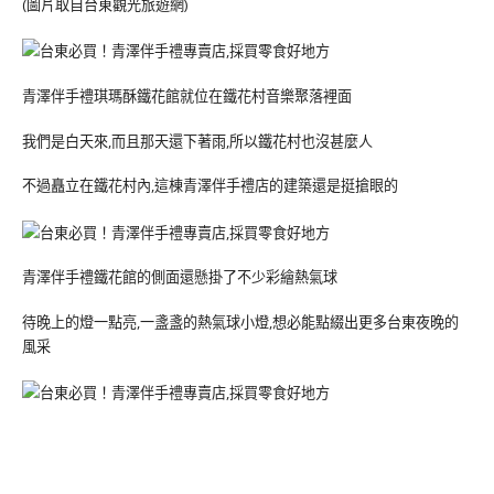
(圖片取自台東觀光旅遊網)
青澤伴手禮琪瑪酥鐵花館就位在鐵花村音樂聚落裡面
我們是白天來,而且那天還下著雨,所以鐵花村也沒甚麼人
不過矗立在鐵花村內,這棟青澤伴手禮店的建築還是挺搶眼的
青澤伴手禮鐵花館的側面還懸掛了不少彩繪熱氣球
待晚上的燈一點亮,一盞盞的熱氣球小燈,想必能點綴出更多台東夜晚的
風采