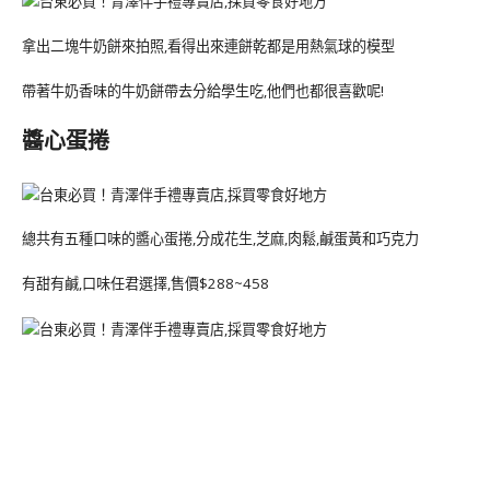
拿出二塊牛奶餅來拍照,看得出來連餅乾都是用熱氣球的模型
帶著牛奶香味的牛奶餅帶去分給學生吃,他們也都很喜歡呢!
醬心蛋捲
總共有五種口味的醬心蛋捲,分成花生,芝麻,肉鬆,鹹蛋黃和巧克力
有甜有鹹,口味任君選擇,售價$288~458