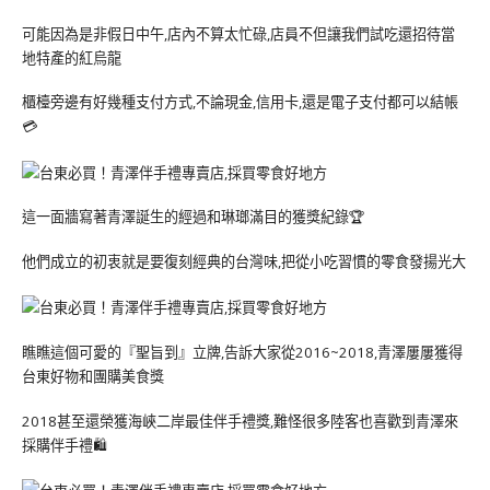
可能因為是非假日中午,店內不算太忙碌,店員不但讓我們試吃還招待當
地特產的紅烏龍
櫃檯旁邊有好幾種支付方式,不論現金,信用卡,還是電子支付都可以結帳
💳
這一面牆寫著青澤誕生的經過和琳瑯滿目的獲獎紀錄🏆
他們成立的初衷就是要復刻經典的台灣味,把從小吃習慣的零食發揚光大
瞧瞧這個可愛的『聖旨到』立牌,告訴大家從2016~2018,青澤屢屢獲得
台東好物和團購美食獎
2018甚至還榮獲海峽二岸最佳伴手禮獎,難怪很多陸客也喜歡到青澤來
採購伴手禮🛍️