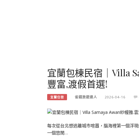
宜蘭包棟民宿｜Villa S
豐富,渡假首選!
省錢旅遊達人
2026-04-16
宜蘭住宿
每次從台北想逃離城市喧囂，腦海裡第一個浮現
一個悠閒…