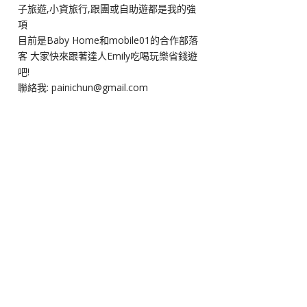
子旅遊,小資旅行,跟團或自助遊都是我的強
項
目前是Baby Home和mobile01的合作部落
客 大家快來跟著達人Emily吃喝玩樂省錢遊
吧!
聯絡我: painichun@gmail.com