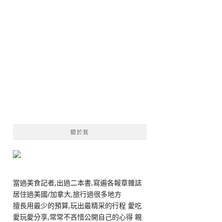
關於我
當過美食記者,出過二本書,寫遍各報章雜誌
居住過美國/加拿大,旅行過很多地方
擅長用最少的預算,玩出最精采的行程 愛吃
愛玩愛分享,常常不吝惜公開自己的心得 親