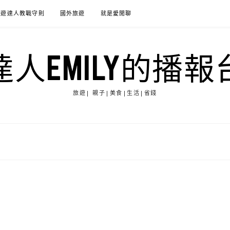
旅遊達人教戰守則
國外旅遊
就是愛閒聊
達人EMILY的播報
旅遊| 親子|美食|生活|省錢