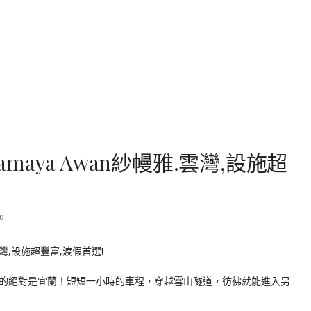
amaya Awan紗幔雅.雲灣,設施超
0
的絕對是宜蘭！短短一小時的車程，穿越雪山隧道，彷彿就能進入另