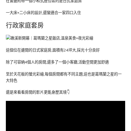
在窗邊附帶一個小和式座位區的是日式家庭房
一大床+二小床的設計,還蠻適合一家四口入住
行政家庭套房
這個位在邊間的日式家庭房,面積有24坪大,採光十分良好
除了可容納4個人的房間,還多了一個小客廳,活動空間更加舒適
至於天花板的螢光彩繪,每個房間都有不同主題,這也是葛瑪蘭之星的一
大特色
還是來看看房間的影片更能身歷其境👇