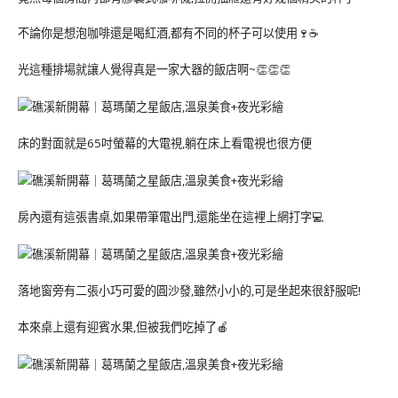
不論你是想泡咖啡還是喝紅酒,都有不同的杯子可以使用🍷☕️
光這種排場就讓人覺得真是一家大器的飯店啊~👏👏👏
床的對面就是65吋螢幕的大電視,躺在床上看電視也很方便
房內還有這張書桌,如果帶筆電出門,還能坐在這裡上網打字💻
落地窗旁有二張小巧可愛的圓沙發,雖然小小的,可是坐起來很舒服呢!
本來桌上還有迎賓水果,但被我們吃掉了🍎