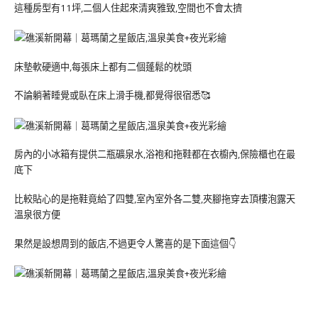
這種房型有11坪,二個人住起來清爽雅致,空間也不會太擠
床墊軟硬適中,每張床上都有二個蓬鬆的枕頭
不論躺著睡覺或臥在床上滑手機,都覺得很宿悉🥰
房內的小冰箱有提供二瓶礦泉水,浴袍和拖鞋都在衣櫥內,保險櫃也在最
底下
比較貼心的是拖鞋竟給了四雙,室內室外各二雙,夾腳拖穿去頂樓泡露天
溫泉很方便
果然是設想周到的飯店,不過更令人驚喜的是下面這個👇