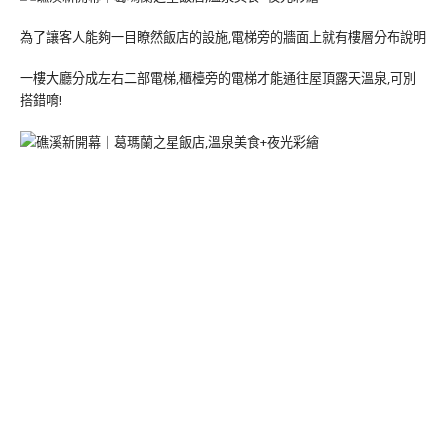
為了讓客人能夠一目瞭然飯店的設施,電梯旁的牆面上就有樓層分布說明
一樓大廳分成左右二部電梯,櫃檯旁的電梯才能通往屋頂露天溫泉,可別
搭錯唷!