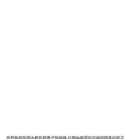
竟然每個房間內都有膠囊式咖啡機,拉開抽屜還有好幾個精美的杯子