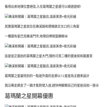
看得出來地理位置絕佳,入住葛瑪蘭之星還可以順道遊呢!
其實葛瑪蘭之星就位在礁溪路和德陽路交叉口的三角窗
一樓還有星巴克礁溪門市,地理目標相當顯眼🤩
這是從正面拍的葛瑪蘭之星大門,隱約可見二樓的健身房和圖書室
葛瑪蘭之星最特別的一點是外面的走廊以12星座為主題來設計
我沿著走廊走了一圈才能對號入座,趕快伸腳跟自己的星座自拍一張😜
葛瑪蘭之星開幕優惠