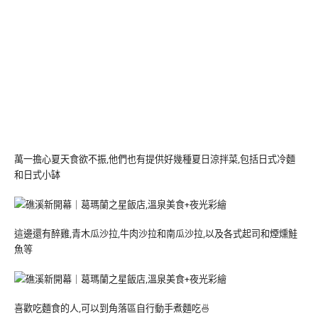
萬一擔心夏天食欲不振,他們也有提供好幾種夏日涼拌菜,包括日式冷麵
和日式小缽
這邊還有醉雞,青木瓜沙拉,牛肉沙拉和南瓜沙拉,以及各式起司和煙燻鮭
魚等
喜歡吃麵食的人,可以到角落區自行動手煮麵吃🍜