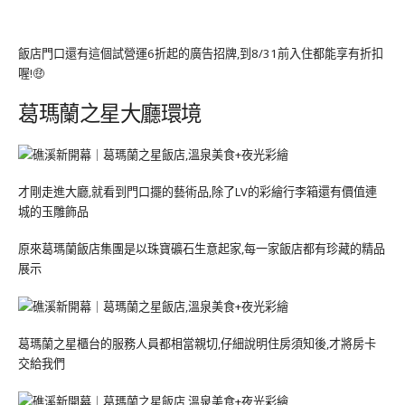
飯店門口還有這個試營運6折起的廣告招牌,到8/31前入住都能享有折扣
喔!🤑
葛瑪蘭之星大廳環境
才剛走進大廳,就看到門口擺的藝術品,除了LV的彩繪行李箱還有價值連
城的玉雕飾品
原來葛瑪蘭飯店集團是以珠寶礦石生意起家,每一家飯店都有珍藏的精品
展示
葛瑪蘭之星櫃台的服務人員都相當親切,仔細說明住房須知後,才將房卡
交給我們