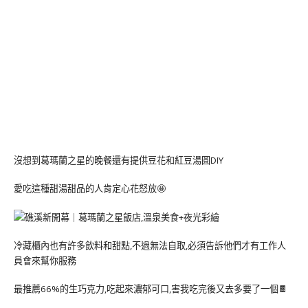
沒想到葛瑪蘭之星的晚餐還有提供豆花和紅豆湯圓DIY
愛吃這種甜湯甜品的人肯定心花怒放🤩
冷藏櫃內也有許多飲料和甜點,不過無法自取,必須告訴他們才有工作人
員會來幫你服務
最推薦66%的生巧克力,吃起來濃郁可口,害我吃完後又去多要了一個🍫