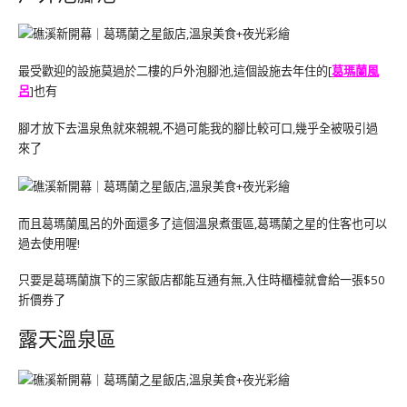
最受歡迎的設施莫過於二樓的戶外泡腳池,這個設施去年住的[
葛瑪蘭風
呂
]也有
腳才放下去溫泉魚就來親親,不過可能我的腳比較可口,幾乎全被吸引過
來了
而且葛瑪蘭風呂的外面還多了這個溫泉煮蛋區,葛瑪蘭之星的住客也可以
過去使用喔!
只要是葛瑪蘭旗下的三家飯店都能互通有無,入住時櫃檯就會給一張$50
折價券了
露天溫泉區