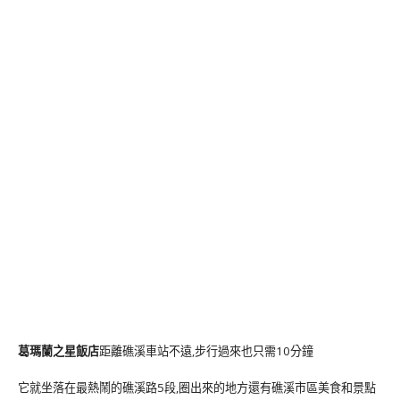
葛瑪蘭之星飯店
距離礁溪車站不遠,步行過來也只需10分鐘
它就坐落在最熱鬧的礁溪路5段,圈出來的地方還有礁溪市區美食和景點