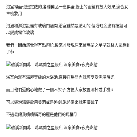
浴室裡面也蠻寬敞的,各種備品一應俱全,牆上的圓鏡有放大效果,適合女
生梳妝用
泡湯和淋浴設備有玻璃門隔開,浴室雖然是透明的,但浴缸旁邊有按鈕可
以變成霧化玻璃
我們一開始還覺得有點尷尬,後來才發現原來葛瑪蘭之星早就替大家想到
了👍
浴室內就有湯屋等級的大浴池,直接在房間內就可享受泡湯時光
而且他們還貼心地做了一個木架子,方便大家放置酒杯或手機📱
可以邊泡湯邊飲用美酒或是追劇,泡起湯來就更優哉了
不過最讓我嘖嘖稱奇的還是他們的馬桶👇