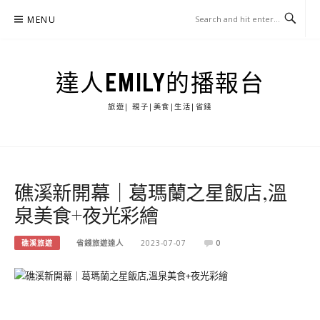
Skip
MENU
to
content
達人EMILY的播報台
旅遊| 親子|美食|生活|省錢
礁溪新開幕｜葛瑪蘭之星飯店,溫
泉美食+夜光彩繪
礁溪旅遊
省錢旅遊達人
2023-07-07
0