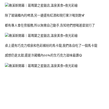
除了玻璃櫃內的啤酒,另一邊還有紅酒和現打果汁喝到飽🍹
都有專人會在旁服務,所以無需自己動手,告知他們想喝甚麼就行了
桌上還有巧克力噴泉和色彩繽紛的馬卡龍,我們各自吃了一個馬卡龍
感想仍是太甜,還是冷藏櫃內66%的生巧克力滋味最讚😋