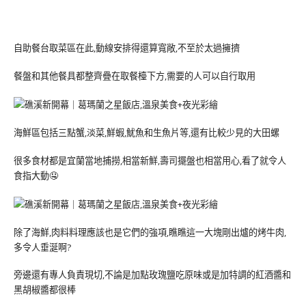
自助餐台取菜區在此,動線安排得還算寬敞,不至於太過擁擠
餐盤和其他餐具都整齊疊在取餐檯下方,需要的人可以自行取用
海鮮區包括三點蟹,淡菜,鮮蝦,魷魚和生魚片等,還有比較少見的大田螺
很多食材都是宜蘭當地捕撈,相當新鮮,壽司擺盤也相當用心,看了就令人
食指大動🤤
除了海鮮,肉料料理應該也是它們的強項,瞧瞧這一大塊剛出爐的烤牛肉,
多令人垂涎啊?
旁邊還有專人負責現切,不論是加點玫瑰鹽吃原味或是加特調的紅酒醬和
黑胡椒醬都很棒