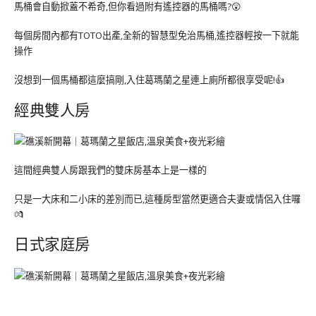
馬桶會自動掀蓋不希奇,但你看過附有遙控器的馬桶嗎?😲
每個房間內都有TOTO出產,全新的智慧型免治馬桶,遙控器輕按一下就能
操作
沒想到一個馬桶都這麼搞剛,入住葛瑪蘭之星連上廁所都很享受呢!👍
經典雙人房
這間經典雙人房跟我們的雙床房基本上是一樣的
只是一大床和二小床的差別而已,這種房型當然更適合夫妻或情侶入住囉
💏
日式家庭房