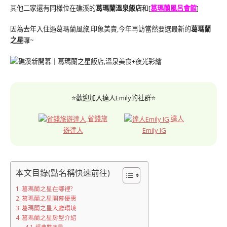
其他二家還有同樣位在礁溪的
葛瑪蘭溫泉飯店
和[
葛瑪蘭風呂會館
]
因為去年入住過葛瑪蘭風旅,印象美賣,今年再訪當然要選最新的
葛瑪蘭
之星
囉~
⭐歡迎加入達人Emily的社群⭐
省錢旅
達人
遊達人
Emily IG
本文目錄(點名稱快速前往)
葛瑪蘭之星在哪裡?
葛瑪蘭之星開幕優惠
葛瑪蘭之星大廳環境
葛瑪蘭之星房型介紹