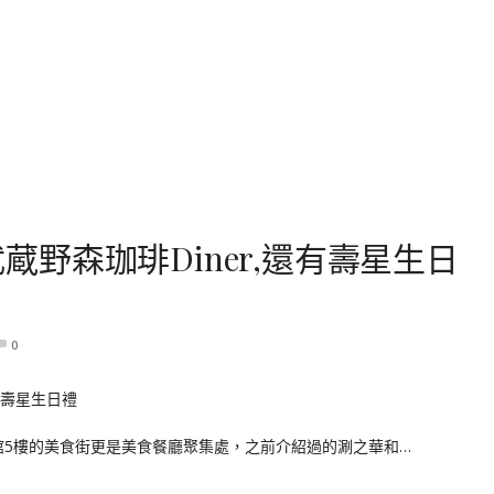
｜武蔵野森珈琲Diner,還有壽星生日
0
ort北館5樓的美食街更是美食餐廳聚集處，之前介紹過的涮之華和…