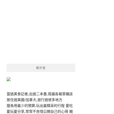
關於我
當過美食記者,出過二本書,寫遍各報章雜誌
居住過美國/加拿大,旅行過很多地方
擅長用最少的預算,玩出最精采的行程 愛吃
愛玩愛分享,常常不吝惜公開自己的心得 親