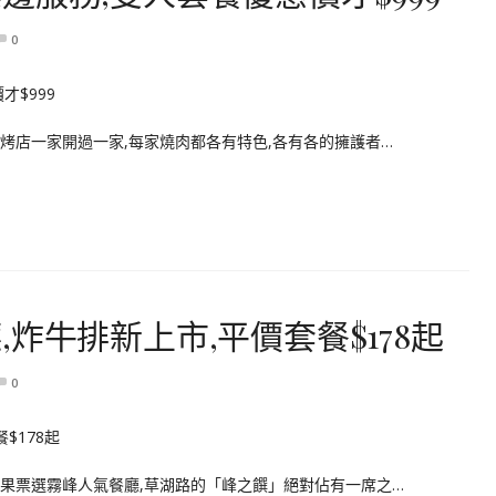
0
烤店一家開過一家,每家燒肉都各有特色,各有各的擁護者…
炸牛排新上市,平價套餐$178起
0
如果票選霧峰人氣餐廳,草湖路的「峰之饌」絕對佔有一席之…