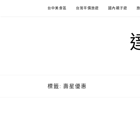
Skip
台中美食區
台灣平價旅遊
國內親子遊
to
content
標籤:
壽星優惠