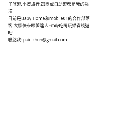
子旅遊,小資旅行,跟團或自助遊都是我的強
項
目前是Baby Home和mobile01的合作部落
客 大家快來跟著達人Emily吃喝玩樂省錢遊
吧!
聯絡我: painichun@gmail.com