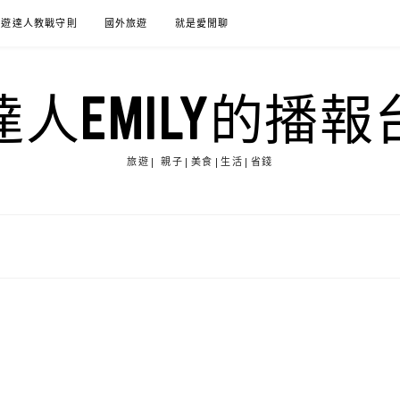
旅遊達人教戰守則
國外旅遊
就是愛閒聊
達人EMILY的播報
旅遊| 親子|美食|生活|省錢