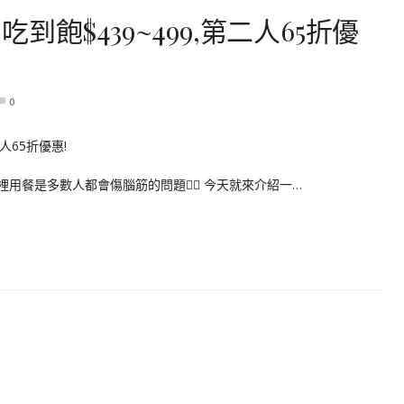
飽$439~499,第二人65折優
0
餐是多數人都會傷腦筋的問題🤷‍♀️ 今天就來介紹一…