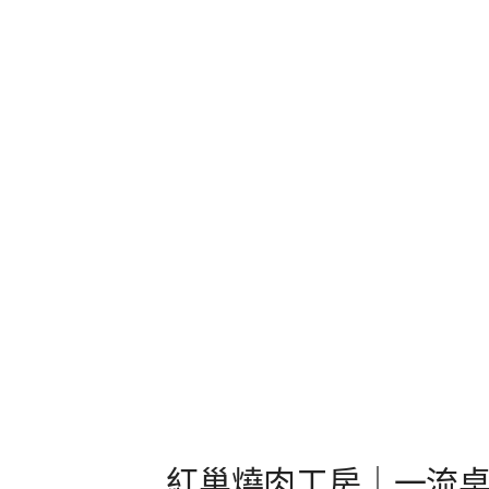
紅巢燒肉工房｜一流桌邊