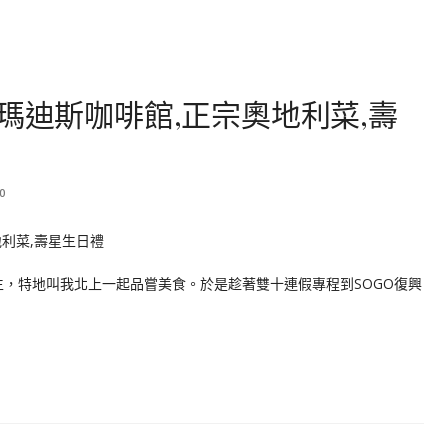
瑪迪斯咖啡館,正宗奧地利菜,壽
0
生，特地叫我北上一起品嘗美食。於是趁著雙十連假專程到SOGO復興