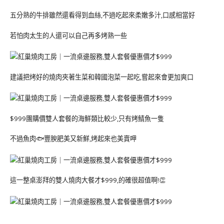
五分熟的牛排雖然還看得到血絲,不過吃起來柔嫩多汁,口感相當好
若怕肉太生的人還可以自己再多烤熟一些
建議把烤好的燒肉夾著生菜和韓國泡菜一起吃,嘗起來會更加爽口
$999團購價雙人套餐的海鮮類比較少,只有烤鯖魚一隻
不過魚肉🐟豐腴肥美又新鮮,烤起來也美賣呷
這一整桌澎拜的雙人燒肉大餐才$999,的確很超值啊!👏