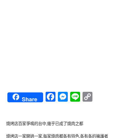
Facebook
Messenger
Line
Copy
Share
Link
燒烤店百家爭鳴的台中,幾乎已成了燒肉之都
燒烤店一家開過一家,每家燒肉都各有特色,各有各的擁護者