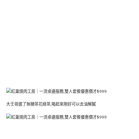
大壬哥選了無糖茶花綠茶,喝起來剛好可以去油解膩