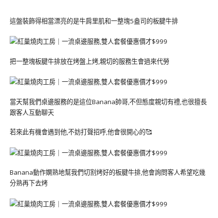
這盤裝飾得相當漂亮的是牛肩里肌和一整塊5盎司的板腱牛排
把一整塊板腱牛排放在烤盤上烤,親切的服務生會過來代勞
當天幫我們桌邊服務的是這位Banana帥哥,不但態度親切有禮,也很擅長
跟客人互動聊天
若來此有機會遇到他,不妨打聲招呼,他會很開心的🥰
Banana動作嫻熟地幫我們切割烤好的板腱牛排,他會詢問客人希望吃幾
分熟再下去烤