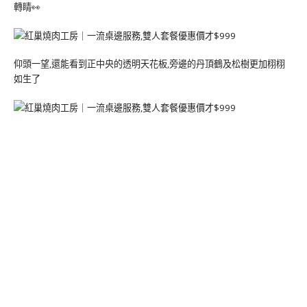
轉睛👀
仰頭一望,還能看到正中央的透明天花板,旁邊的丹頂鶴及松樹更加栩栩
如生了