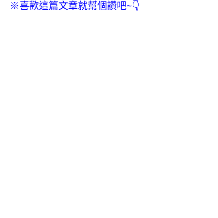
※喜歡這篇文章就幫個讚吧~👇