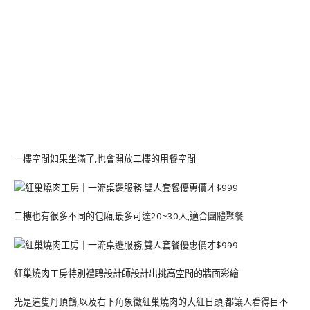
一樓空間如果坐滿了,也會開放二樓的用餐空間
二樓也有很多不同的包廂,最多可達20~30人,適合團體聚餐
紅巢燒肉工房特別禮聘設計師設計出挑高空間的牆面彩繪
光是這隻丹頂鶴,以及右下角象徵紅巢燒肉的大紅日頭,都讓人看得目不