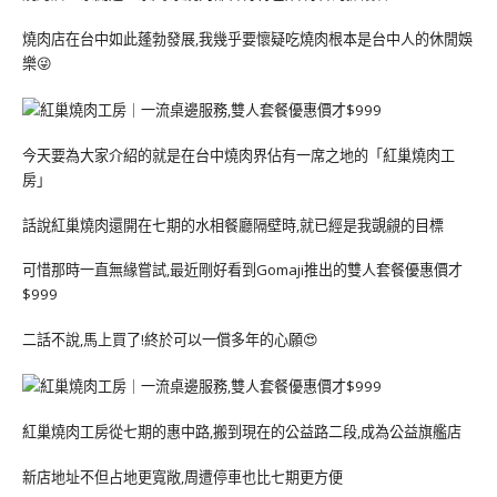
燒肉店在台中如此蓬勃發展,我幾乎要懷疑吃燒肉根本是台中人的休閒娛
樂😜
今天要為大家介紹的就是在台中燒肉界佔有一席之地的「紅巢燒肉工
房」
話說紅巢燒肉還開在七期的水相餐廳隔壁時,就已經是我覬覦的目標
可惜那時一直無緣嘗試,最近剛好看到Gomaji推出的雙人套餐優惠價才
$999
二話不說,馬上買了!終於可以一償多年的心願😍
紅巢燒肉工房從七期的惠中路,搬到現在的公益路二段,成為公益旗艦店
新店地址不但占地更寬敞,周遭停車也比七期更方便