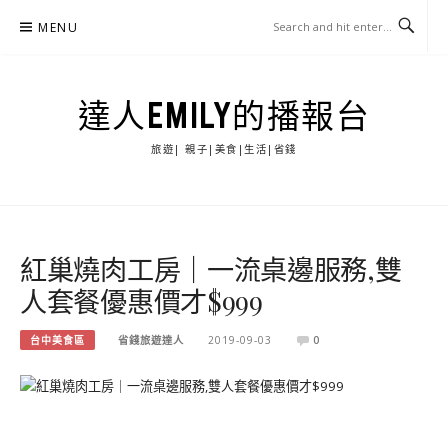
Skip
MENU
to
content
達人EMILY的播報台
旅遊| 親子|美食|生活|省錢
紅巢燒肉工房｜一流桌邊服務,雙
人套餐優惠價才$999
台中美食區
省錢旅遊達人
2019-09-03
0