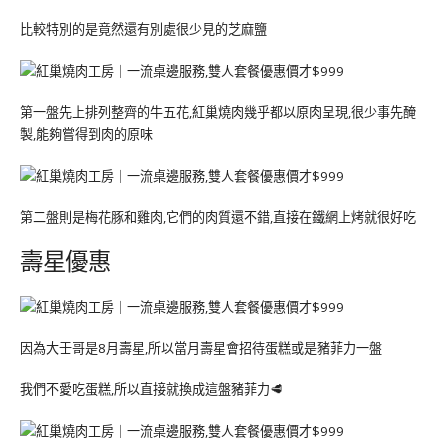
比較特別的是竟然還有別處很少見的芝麻鹽
第一盤先上排列整齊的牛五花,紅巢燒肉幾乎都以原肉呈現,很少事先醃
製,能夠嘗得到肉的原味
第二盤則是梅花豚和雞肉,它們的肉質還不錯,直接在鐵網上烤就很好吃
壽星優惠
因為大壬哥是8月壽星,所以當月壽星會招待蛋糕或是豬菲力一盤
我們不愛吃蛋糕,所以直接就換成這盤豬菲力🥩