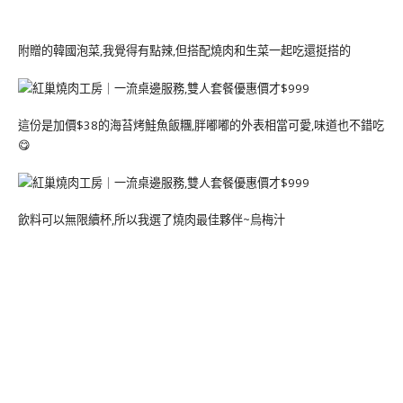
附贈的韓國泡菜,我覺得有點辣,但搭配燒肉和生菜一起吃還挺搭的
這份是加價$38的海苔烤鮭魚飯糰,胖嘟嘟的外表相當可愛,味道也不錯吃
😋
飲料可以無限續杯,所以我選了燒肉最佳夥伴~烏梅汁