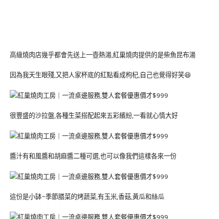
高級燒肉店幾乎都會先送上一壺熱湯,紅巢燒肉提供的是柴魚昆布湯
因為我天生眼殘,又把人家杯底的紅點看成枸杞,自己也覺得好笑😆
很豐盛的沙拉盤,各種生菜搭配起來五彩繽紛,一看就心情大好
醬汁有和風醬和胡麻醬二種可選,也可以像我們這樣各來一份
這份是小缽~季節膳菜的烤蔬菜,有玉米,香菇,黃瓜和絲瓜