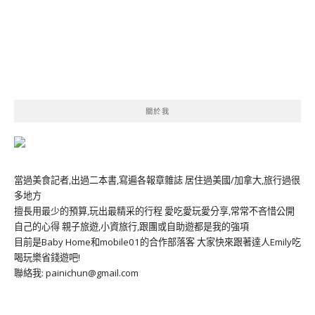
關於我
當過美食記者,出過二本書,寫遍各報章雜誌 居住過美國/加拿大,旅行過很
多地方
擅長用最少的預算,玩出最精采的行程 愛吃愛玩愛分享,常常不吝惜公開
自己的心得 親子旅遊,小資旅行,跟團或自助遊都是我的強項
目前是Baby Home和mobile01的合作部落客 大家快來跟著達人Emily吃
喝玩樂省錢遊吧!
聯絡我: painichun@gmail.com