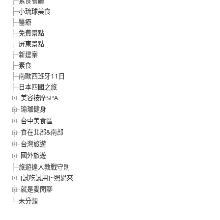
素食餐廳
小琉球美食
醫療
免費景點
屏東景點
新建案
素食
南歐西班牙11日
日本四國之旅
美容按摩SPA
瑜珈健身
台中美食區
食在北部&南部
台灣旅遊
國外旅遊
旅遊達人教戰守則
[試吃試用]~照過來
就是愛閒聊
未分類