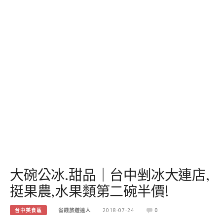
大碗公冰.甜品｜台中剉冰大連店,
挺果農,水果類第二碗半價!
台中美食區
省錢旅遊達人
2018-07-24
0