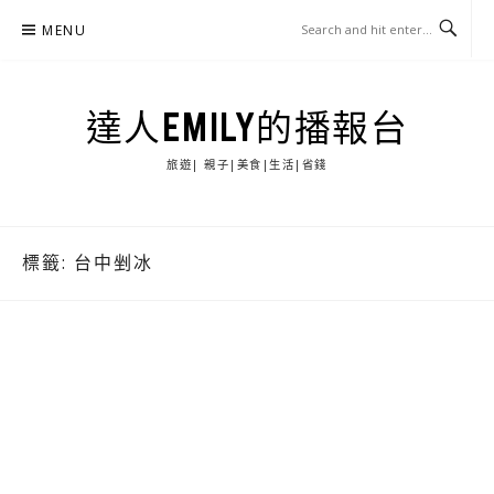
Skip
MENU
to
content
達人EMILY的播報台
旅遊| 親子|美食|生活|省錢
標籤:
台中剉冰