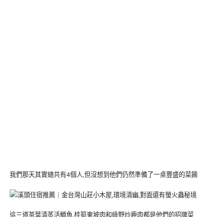
我們那天其實總共有4個人,但沒想到他們仍然準備了一桌豐盛的菜餚
這三道茶葉清蒸活鱒魚,桂筍東坡肉和綠野炒鹿肉都是他們的招牌菜