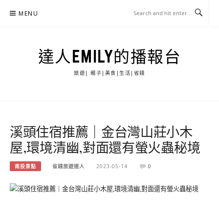
Skip
MENU
to
content
達人EMILY的播報台
旅遊| 親子|美食|生活|省錢
溪頭住宿推薦｜金台灣山莊小木
屋,環境清幽,對面還有螢火蟲秘境
南投景點
省錢旅遊達人
2023-05-14
0