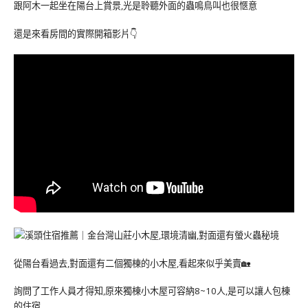
跟阿木一起坐在陽台上賞景,光是聆聽外面的蟲鳴鳥叫也很愜意
還是來看房間的實際開箱影片👇
從陽台看過去,對面還有二個獨棟的小木屋,看起來似乎美賣🏡
詢問了工作人員才得知,原來獨棟小木屋可容納8~10人,是可以讓人包棟
的住宿