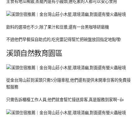
主食有地瓜稀飯,蒸籠內還有小饅頭,連吃素的人都可以安心食用
飲料的選項也不少,除了果汁和豆漿,還有一台黑咖啡研磨機
不過他們早餐採自助式的,吃完要記得幫忙把碗盤放回指定地點嘿!
溪頭自然教育園區
從金台灣山莊到溪頭只需5分鐘車程,他們還有提供未開車住客的免費接
駁服務
只需告訴櫃檯工作人員,他們就會幫忙接送房客,真是服務到家啊~👍