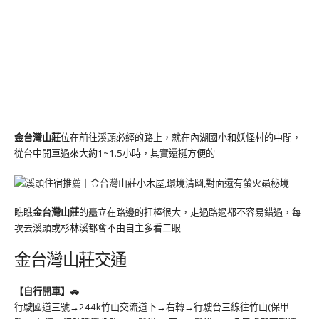
金台灣山莊
位在前往溪頭必經的路上，就在內湖國小和妖怪村的中間，
從台中開車過來大約1~1.5小時，其實還挺方便的
瞧瞧
金台灣山莊
的矗立在路邊的扛棒很大，走過路過都不容易錯過，每
次去溪頭或杉林溪都會不由自主多看二眼
金台灣山莊交通
【自行開車】🚗
行駛國道三號→244k竹山交流道下→右轉→行駛台三線往竹山(保甲