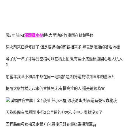
我3年前來[
溪頭賞水杉
]時,大學池的竹橋還在封鎖整修
這次前來已經修好了,但是要過橋的遊客相當多,畢竟是溪頭的著名地標
等了好一陣子才等到空檔可以在橋上拍照,有些小孩過橋還開心地大吼大
叫
想當年我國小和高中都在同一地點拍過,相簿還找得到陳年的舊照片
提醒大家竹橋走起來仍會搖晃,若有懼高症的人,還是遠觀為宜
因為時間有限,還要步行2公里遠的神木和空中走廊就沒去了
回程路痴母女檔又走錯方向,最後只好花錢搭乘接駁車🛺