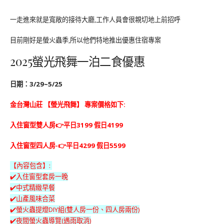
一走進來就是寬敞的接待大廳,工作人員會很親切地上前招呼
目前剛好是螢火蟲季,所以他們特地推出優惠住宿專案
2025螢光飛舞一泊二食優惠
日期：3/29~5/25
金台灣山莊 【螢光飛舞】 專案價格如下:
入住窗型雙人房👉平日3199 假日4199
入住窗型四人房-👉平日4299 假日5599
【內容包含】:
✔️入住窗型套房一晚
✔️中式精緻早餐
✔️山產風味合菜
✔️螢火蟲提燈DIY組(雙人房一份、四人房兩份)
✔️夜間螢火蟲導覽(遇雨取消)