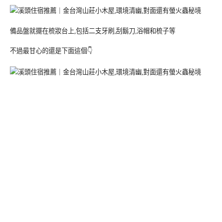
備品盤就擺在梳妝台上,包括二支牙刷,刮鬍刀,浴帽和梳子等
不過最甘心的還是下面這個👇