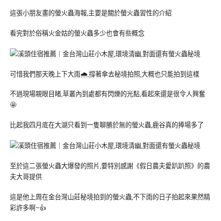
這張小朋友畫的螢火蟲海報,主要是關於螢火蟲習性的介紹
看完對於俗稱火金姑的螢火蟲多少也會有些概念
可惜我們那天晚上下大雨🌧,撐著傘去秘境拍照,大概也只能拍到這樣
不過現場親眼目睹,草叢內到處都有閃爍的光點,看起來還是很令人興奮
🤩
比起我四月底在大湖只看到一隻聊勝於無的螢火蟲,鹿谷真的捧場多了
至於這二張螢火蟲大爆發的照片,要特別感謝《假日農夫愛趴趴照》的農
夫大哥提供
這是他上周在金台灣山莊秘境拍到的螢火蟲,不下雨的日子拍起來果然精
彩許多啊~👍