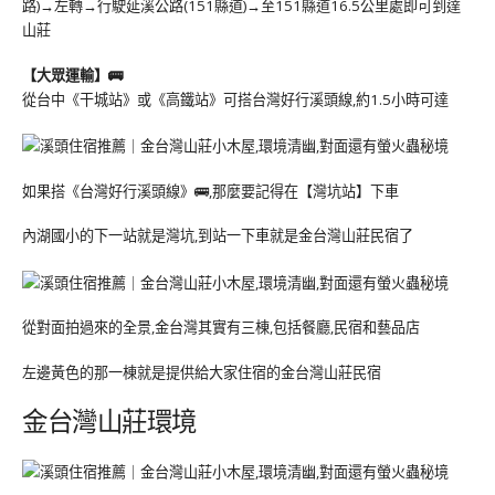
路)→左轉→行駛延溪公路(151縣道)→至151縣道16.5公里處即可到達
山莊
【大眾運輸】🚌
從台中《干城站》或《高鐵站》可搭台灣好行溪頭線,約1.5小時可達
如果搭《台灣好行溪頭線》🚌,那麼要記得在【灣坑站】下車
內湖國小的下一站就是灣坑,到站一下車就是金台灣山莊民宿了
從對面拍過來的全景,金台灣其實有三棟,包括餐廳,民宿和藝品店
左邊黃色的那一棟就是提供給大家住宿的金台灣山莊民宿
金台灣山莊環境