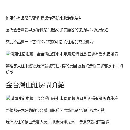
如果你有品茗的習慣,建議你不妨來此泡泡茶🍵
因為金台灣最早是從做茶葉起家,尤其鹿谷的凍頂烏龍遠近馳名
來此不品嘗一下它們的好茶就可惜了,住客品茶免費喔!
辦理完入住手續後,我們就被帶往2樓的房間,長長的走廊二邊都是不同的
房型
金台灣山莊房間介紹
整棟都是木建築的金台灣山莊,房間當然也是全部用杉木打造
我們入住的是山景雙人房,木地板潔淨光亮,一走進來就相當舒適