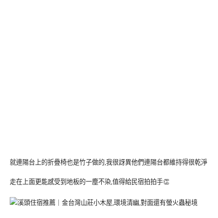
就連陽台上的折疊椅也是竹子做的,我很訝異他們連陽台都維持得很乾淨
走在上面更能感受到地板的一塵不染,值得給民宿拍拍手👏