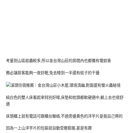
考量到山區蚊蟲較多,所以金台灣山莊的房間內也都備有電蚊香
務必讓房客能夠一夜好眠,免去睡到一半還有蚊子的干擾
純白色的雙人床看起來特別好睡,床墊和枕頭都軟硬適中,躺上去也很舒
適
床頭櫃上就有電話可跟櫃台聯絡,不過旁邊黃色的洋芋片是我自己帶的
因為一上山洋芋片的包裝就自動受壓膨脹,甚是有趣