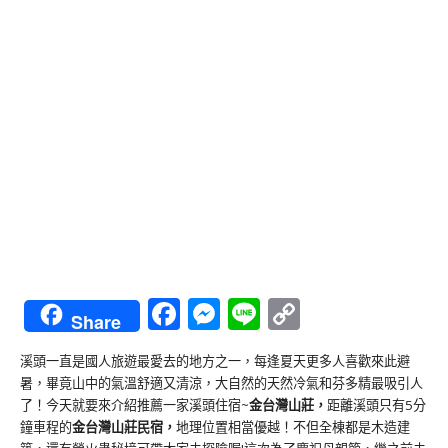
Facebook
Messenger
Line
Copy
Share
Link
溪頭一直是國人旅遊最愛去的地方之一，每逢夏天更多人喜歡來此避
暑，畢竟山中的氣溫舒適又清涼，大自然的天然冷氣和芬多精最吸引人
了！今天就要來介紹推薦一家溪頭住宿~
金台灣山莊，
距離溪頭只有5分
鐘車程的
金台灣山莊民宿，
地理位置相當優越！不但全棟都是木造建