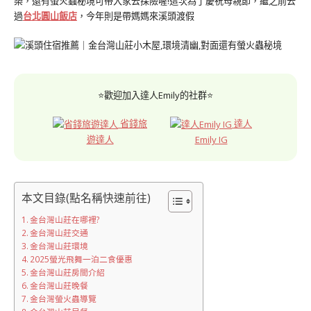
築，還有螢火蟲秘境可帶大家去探險喔!這次為了慶祝母親節，繼之前去
過
台北圓山飯店
，今年則是帶媽媽來溪頭渡假
⭐歡迎加入達人Emily的社群⭐
省錢旅
達人
遊達人
Emily IG
本文目錄(點名稱快速前往)
金台灣山莊在哪裡?
金台灣山莊交通
金台灣山莊環境
2025螢光飛舞一泊二食優惠
金台灣山莊房間介紹
金台灣山莊晚餐
金台灣螢火蟲導覽