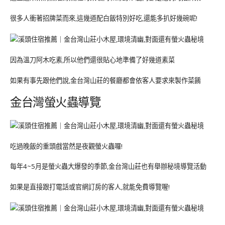
很多人衝著招牌菜而來,這幾道配白飯特別好吃,還能多扒好幾碗呢!
因為溫刀阿木吃素,所以他們還很貼心地準備了好幾道素菜
如果有事先跟他們說,金台灣山莊的餐廳都會依客人要求來製作菜餚
金台灣螢火蟲導覽
吃過晚飯的重頭戲當然是夜觀螢火蟲囉!
每年4~5月是螢火蟲大爆發的季節,金台灣山莊也有舉辦秘境導覽活動
如果是直接跟打電話或官網訂房的客人,就能免費導覽喔!