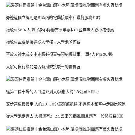
旁邊這個立牌則是園區內的電動接駁車和導覽服務介紹
接駁車$60/人,除了身心障礙有享半票$30,並無老人或小孩優惠
接駁車主要是接送從大學樓↔️大學池的遊客
至於去神木或空中走廊必須事先預約導覽車,一車4人$1200/時
大家可自行斟酌是否有搭乘接駁車的需要🛺
從第二停車場的入口進來到大學池,大約1.3公里👩🏻‍🦯
安步當車慢慢走,大約20~30分鐘就能抵達,不過神木和空中走廊比較遠
從大學池走過去,大概還有2~2.5公里的距離,而且還有一段爬坡路🧗🏻‍♀️