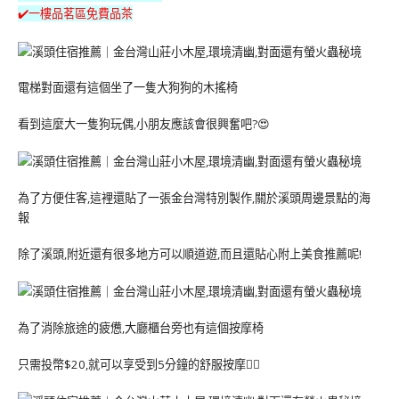
✔️一樓品茗區免費品茶
電梯對面還有這個坐了一隻大狗狗的木搖椅
看到這麼大一隻狗玩偶,小朋友應該會很興奮吧?😍
為了方便住客,這裡還貼了一張金台灣特別製作,關於溪頭周邊景點的海
報
除了溪頭,附近還有很多地方可以順道遊,而且還貼心附上美食推薦呢!
為了消除旅途的疲憊,大廳櫃台旁也有這個按摩椅
只需投幣$20,就可以享受到5分鐘的舒服按摩💆‍♀️