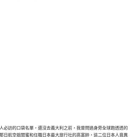
k
nger
e
Copy
ink
人必訪的口袋名單，還沒去義大利之前，我曾問過身旁全球跑透透的
那日航空姐閨蜜和任職日本最大旅行社的高富帥，這二位日本人竟異