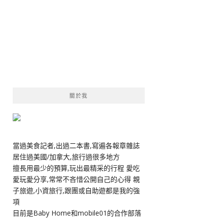
關於我
當過美食記者,出過二本書,寫遍各報章雜誌
居住過美國/加拿大,旅行過很多地方
擅長用最少的預算,玩出最精采的行程 愛吃
愛玩愛分享,常常不吝惜公開自己的心得 親
子旅遊,小資旅行,跟團或自助遊都是我的強
項
目前是Baby Home和mobile01的合作部落