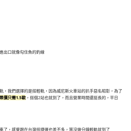
進出口就像勾住魚的釣線
軌，我們選擇的是搭輕軌，因為威尼斯火車站的扒手惡名昭彰，為了
票價只需1.5歐
，搭個2站也就到了，而且營業時間還挺長的，平日
車了，感覺跟在台灣搭捷運也差不多，等沒幾分鐘輕軌就到了