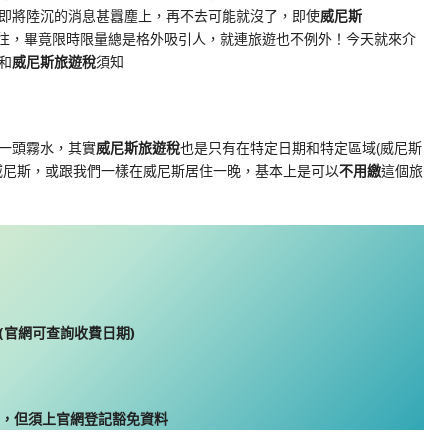
即將陸沉的消息甚囂塵上，再不去可能就沒了，即使
威尼斯
往，畢竟限時限量總是格外吸引人，就連旅遊也不例外！今天就來介
和
威尼斯旅遊稅
須知
一頭霧水，其實
威尼斯旅遊稅
也是只有在特定日期和特定區域(威尼斯
威尼斯，或跟我們一樣在威尼斯居住一晚，基本上是可以
不用繳
這個旅
(官網可查詢收費日期)
費，但須上官網登記豁免資料