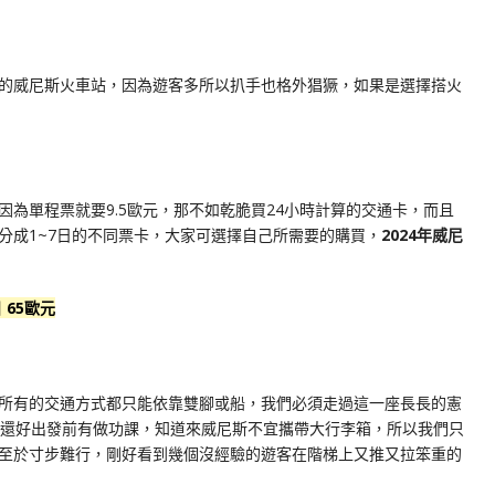
的威尼斯火車站，因為遊客多所以扒手也格外猖獗，如果是選擇搭火
因為單程票就要9.5歐元，那不如乾脆買24小時計算的交通卡，而且
有分成1~7日的不同票卡，大家可選擇自己所需要的購買，
2024年威尼
日 65歐元
所有的交通方式都只能依靠雙腳或船，我們必須走過這一座長長的憲
還好出發前有做功課，知道來威尼斯不宜攜帶大行李箱，所以我們只
至於寸步難行，剛好看到幾個沒經驗的遊客在階梯上又推又拉笨重的