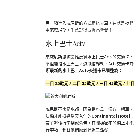
另一種進入威尼斯的方式是搭火車，這就是夜間
車來威尼斯，千萬記得要提高警覺！
水上巴士Actv
來威尼斯旅遊最推薦買水上巴士Actv的交通卡，
不但能搭水上巴士，還能搭輕軌，Actv交通卡
斯最新的水上巴士Actv交通卡已調整為：
一日 25歐元 / 二日 35歐元 / 三日 45歐元 / 七
威尼斯不愧是水都，因為整座島上沒有一輛車，
法橋才能抵達當天入住的
Continental Hotel
；
帶了輕便行李袋或背包，在階梯密布的橋上才不
行李箱，都替他們感到進退二難😖