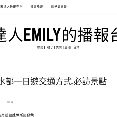
旅遊達人教戰守則
國外旅遊
就是愛閒聊
達人EMILY的播報
旅遊| 親子|美食|生活|省錢
水都一日遊交通方式,必訪景點
0