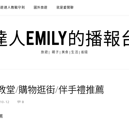
旅遊達人教戰守則
國外旅遊
就是愛閒聊
達人EMILY的播報
旅遊| 親子|美食|生活|省錢
教堂/購物逛街/伴手禮推薦
10-12
0