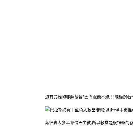
還有受難的耶穌基督?因為跟他不熟,只能從揹著
菲律賓人多半都信天主教,所以教堂是很神聖的