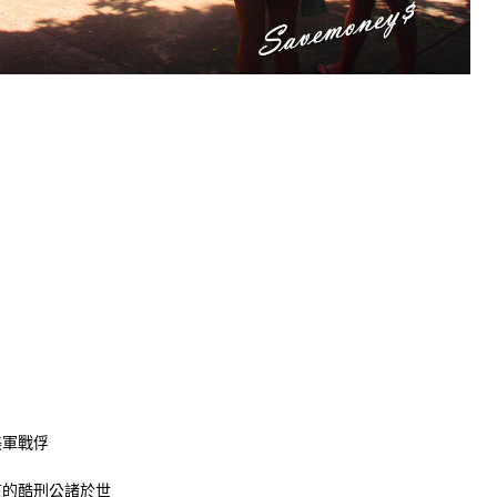
美軍戰俘
道的酷刑公諸於世