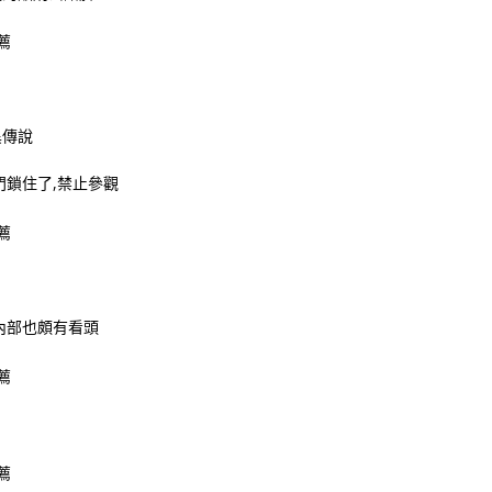
異傳說
門鎖住了,禁止參觀
內部也頗有看頭