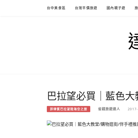
Skip
台中美食區
台灣平價旅遊
國內親子遊
to
content
巴拉望必買｜藍色大
省錢旅遊達人
2017-
菲律賓巴拉望陸海空之旅