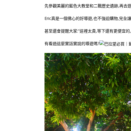
先參觀美麗的藍色大教堂和二戰歷史遺跡,再去
Eric真是一個佛心的好導遊,也不強迫購物,完全
甚至還會提醒大家:”這裡太貴,等下還有更便宜的,
有看過這麼實話實說的導遊嗎?