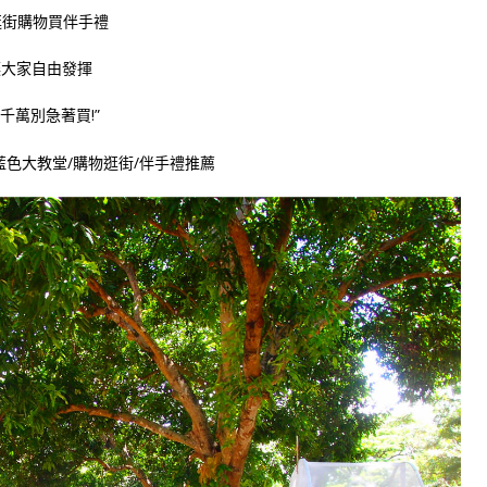
逛街購物買伴手禮
讓大家自由發揮
千萬別急著買!”