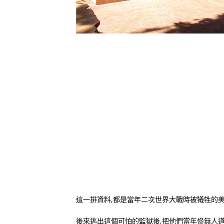
這一排資料,都是當年二次世界大戰時被犧牲的
後來逃出這個可怕的監獄後,把他們當年慘無人