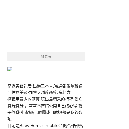
關於我
當過美食記者,出過二本書,寫遍各報章雜誌
居住過美國/加拿大,旅行過很多地方
擅長用最少的預算,玩出最精采的行程 愛吃
愛玩愛分享,常常不吝惜公開自己的心得 親
子旅遊,小資旅行,跟團或自助遊都是我的強
項
目前是Baby Home和mobile01的合作部落