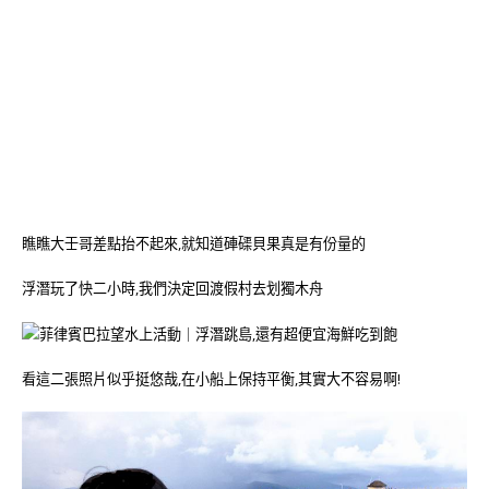
瞧瞧大壬哥差點抬不起來,就知道硨磲貝果真是有份量的
浮潛玩了快二小時,我們決定回渡假村去划獨木舟
看這二張照片似乎挺悠哉,在小船上保持平衡,其實大不容易啊!