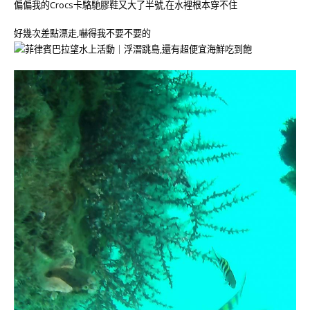
偏偏我的Crocs卡駱馳膠鞋又大了半號,在水裡根本穿不住
好幾次差點漂走,嚇得我不要不要的