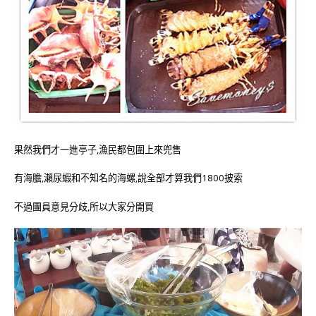
果然我們才一進亭子,漁民都包圍上來兜售
有海膽,瀨尿蝦和不知名的海螺,說全部才算我們1800披索
不過團員意見分歧,所以大家分開買