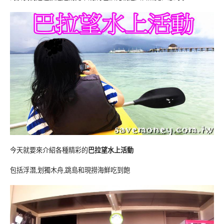
今天就要來介紹各種精彩的
巴拉望水上活動
包括浮潛,划獨木舟,跳島和現撈海鮮吃到飽