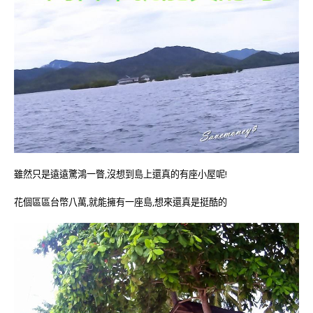
雖然只是遠遠驚鴻一瞥,沒想到島上還真的有座小屋呢!
花個區區台幣八萬,就能擁有一座島,想來還真是挺酷的