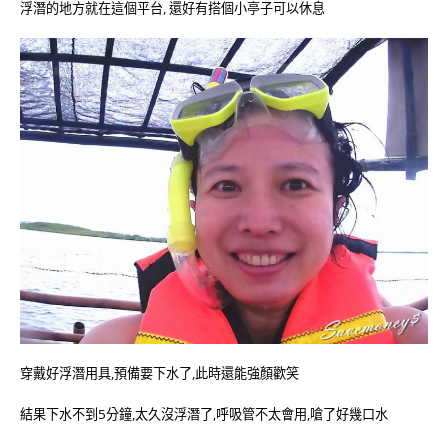
浮潛的地方就在這個平台, 還好有搭個小亭子可以休息
穿戴好浮潛用具,預備要下水了,此時還能強顏歡笑
結果下水不到5分鐘,太久沒浮潛了,呼吸管不太會用,嗆了好幾口水