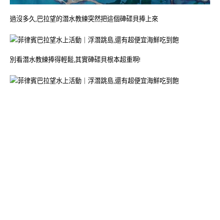
過沒多久,巴拉望的潛水教練突然把這個硨磲貝捧上來
別看潛水教練捧得輕鬆,其實硨磲貝根本超重啊!