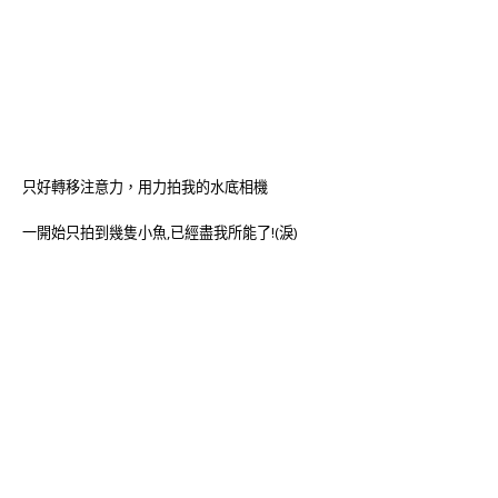
只好轉移注意力，用力拍我的水底相機
一開始只拍到幾隻小魚,已經盡我所能了!(淚)