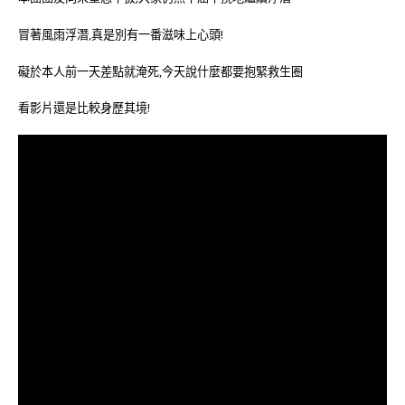
冒著風雨浮潛,真是別有一番滋味上心頭!
礙於本人前一天差點就淹死,今天說什麼都要抱緊救生圈
看影片還是比較身歷其境!