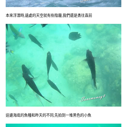
本來浮潛時,遠處的天空就有些陰霾,我們還是勇往直前
這邊海底的魚種和昨天的不同,先拍到一堆黑色的小魚