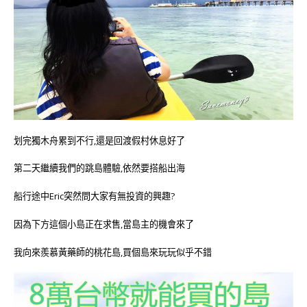
划完獨木舟累到不行,還是回渡假村休息好了
第二天繼續我們的跳島體驗,依然要搭船出海
船行途中Eric突然問大家有無投資的興趣?
因為下方這個小島正在求售,當島主的機會來了
我向來羨慕黃藥師的桃花島,買個島來玩玩似乎不錯