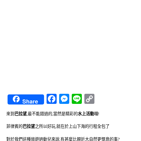
Facebook
Messenger
Line
Copy
Share
Link
來到
巴拉望
,最不能錯過的,當然是精彩的
水上活動
囉!
菲律賓的
巴拉望
之所以好玩,就在於上山下海的行程全包了
對於我們這種旅遊過動兒來說,有甚麼比親近大自然更愜意的事?