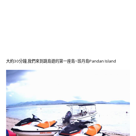
大約30分鐘,我們來到跳島遊的第一座島~班丹島Pandan Island