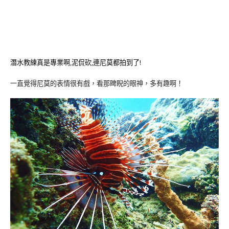
潛水教練真是專業啊,泥侃砍,連尼莫都拍到了!
一直覺得尼莫的表情很有戲，看那睥睨的眼神，多有趣啊！