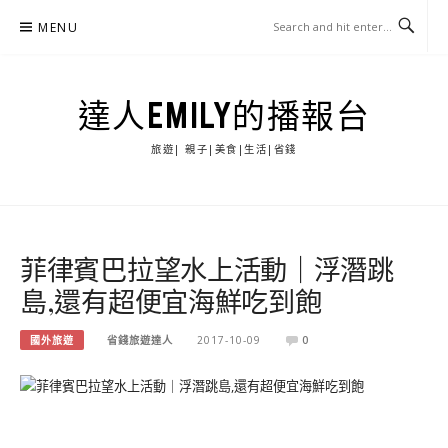
Skip
MENU
to
content
達人EMILY的播報台
旅遊| 親子|美食|生活|省錢
菲律賓巴拉望水上活動｜浮潛跳
島,還有超便宜海鮮吃到飽
國外旅遊
省錢旅遊達人
2017-10-09
0