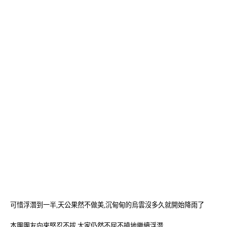
可惜浮潛到一半,天公果然不做美,沉甸甸的烏雲沒多久就開始降雨了
本團團友向來堅忍不拔,大家仍然不屈不撓地繼續浮潛