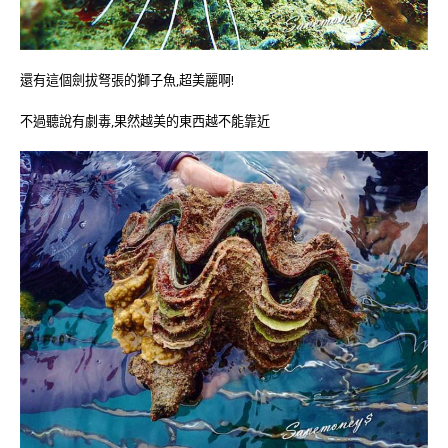
還有這個劍拔弩張的獅子魚,超美麗啊!
不過聽說有劇毒,果然越美的東西越不能靠近