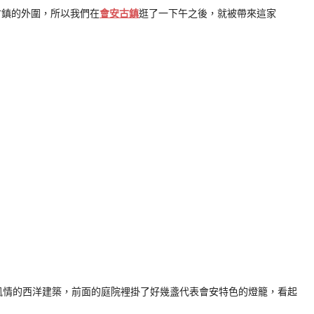
古鎮的外圍，所以我們在
會安古鎮
逛了一下午之後，就被帶來這家
民地風情的西洋建築，前面的庭院裡掛了好幾盞代表會安特色的燈籠，看起