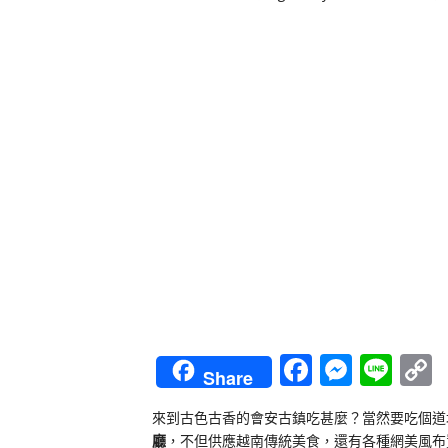
Faceboo
Messe
Lin
Share
L
來到古色古香的會安古鎮吃甚麼？當然要吃個道
廳
，不但供應越南傳統美食，還有各種網美風布