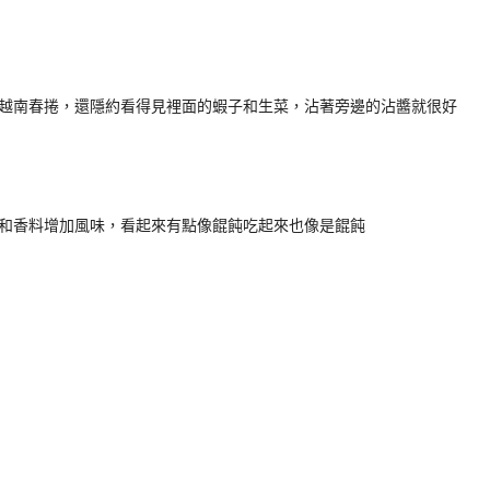
越南春捲，還隱約看得見裡面的蝦子和生菜，沾著旁邊的沾醬就很好
和香料增加風味，看起來有點像餛飩吃起來也像是餛飩