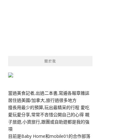
關於我
當過美食記者,出過二本書,寫遍各報章雜誌
居住過美國/加拿大,旅行過很多地方
擅長用最少的預算,玩出最精采的行程 愛吃
愛玩愛分享,常常不吝惜公開自己的心得 親
子旅遊,小資旅行,跟團或自助遊都是我的強
項
目前是Baby Home和mobile01的合作部落