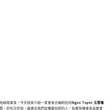
k
nger
e
Copy
ink
地越南美食！今天就來介紹一家會安古鎮附近的
Ngoc Tuyet 玉雪餐
置，好吃又好拍，最適合我們這種愛拍照的人，如果有機會來品嘗會